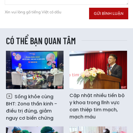
Xin vui lòng gõ tiếng Việt có dấu
GỬI BÌNH LUẬN
CÓ THỂ BẠN QUAN TÂM
Cập nhật nhiều tiến bộ
Sống khỏe cùng
y khoa trong lĩnh vực
BHT: Zona thần kinh -
can thiệp tim mạch,
điều trị đúng, giảm
mạch máu
nguy cơ biến chứng