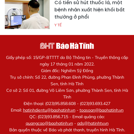
Có tiền sử hút thuốc lá, một
bệnh nhân xuất hiện khối bất
thường ở phổi
Y TẾ
Giấy phép số: 15/GP-BTTTT do Bộ Thông tin - Truyền thông cấp
ngày 17 tháng 01 năm 2022.
Giám đốc: Nghiêm Sỹ Đống
Trụ sở chính: Số 22, đường Phan Đình Phùng, phường Thành
Sen, tỉnh Hà Tĩnh
Cơ sở 2: Số 01, đường Võ Liêm Sơn, phường Thành Sen, tỉnh Hà
Tĩnh
Điện thoại: (023)95.858.608 - (023)93.693.427
Email:
hatinhdientu@baohatinh.vn
-
toasoan@baohatinh.vn
QC: (023)93.856.715 - Email quảng cáo:
quangcao@baohatinh.vn
-
ads@hatinhtv.vn
Bản quyền thuộc về Báo và phát thanh, truyền hình Hà Tĩnh.