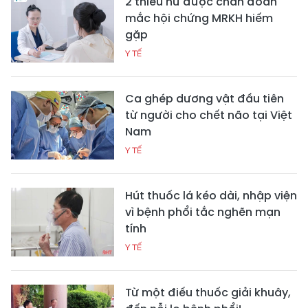
2 thiếu nữ được chẩn đoán
mắc hội chứng MRKH hiếm
gặp
Y TẾ
Ca ghép dương vật đầu tiên
từ người cho chết não tại Việt
Nam
Y TẾ
Hút thuốc lá kéo dài, nhập viện
vì bệnh phổi tắc nghẽn mạn
tính
Y TẾ
Từ một điếu thuốc giải khuây,