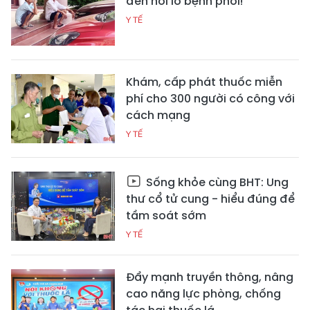
đến nỗi lo bệnh phổi!
Y TẾ
Khám, cấp phát thuốc miễn
phí cho 300 người có công với
cách mạng
Y TẾ
Sống khỏe cùng BHT: Ung
thư cổ tử cung - hiểu đúng để
tầm soát sớm
Y TẾ
Đẩy mạnh truyền thông, nâng
cao năng lực phòng, chống