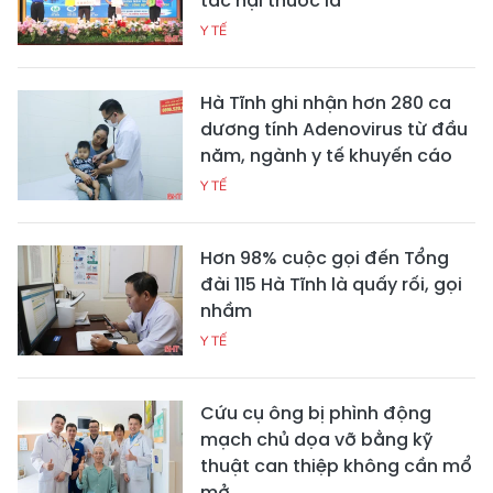
tác hại thuốc lá
Y TẾ
Hà Tĩnh ghi nhận hơn 280 ca
dương tính Adenovirus từ đầu
năm, ngành y tế khuyến cáo
Y TẾ
Hơn 98% cuộc gọi đến Tổng
đài 115 Hà Tĩnh là quấy rối, gọi
nhầm
Y TẾ
Cứu cụ ông bị phình động
mạch chủ dọa vỡ bằng kỹ
thuật can thiệp không cần mổ
mở