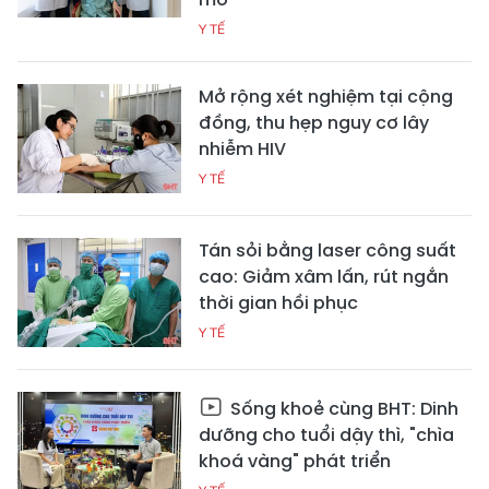
Y TẾ
Mở rộng xét nghiệm tại cộng
đồng, thu hẹp nguy cơ lây
nhiễm HIV
Y TẾ
Tán sỏi bằng laser công suất
cao: Giảm xâm lấn, rút ngắn
thời gian hồi phục
Y TẾ
Sống khoẻ cùng BHT: Dinh
dưỡng cho tuổi dậy thì, "chìa
khoá vàng" phát triển