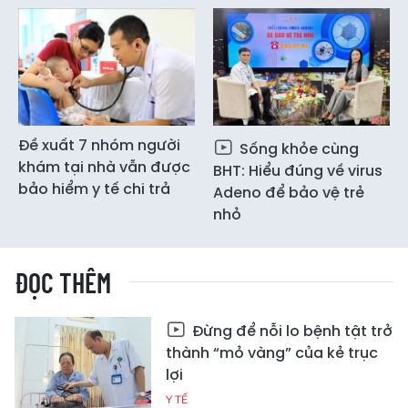
Đề xuất 7 nhóm người
Sống khỏe cùng
khám tại nhà vẫn được
BHT: Hiểu đúng về virus
bảo hiểm y tế chi trả
Adeno để bảo vệ trẻ
nhỏ
ĐỌC THÊM
Đừng để nỗi lo bệnh tật trở
thành “mỏ vàng” của kẻ trục
lợi
Y TẾ