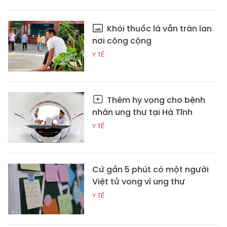
Khói thuốc lá vẫn tràn lan
nơi công cộng
Y TẾ
Thêm hy vọng cho bệnh
nhân ung thư tại Hà Tĩnh
Y TẾ
Cứ gần 5 phút có một người
Việt tử vong vì ung thư
Y TẾ