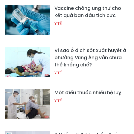
Vaccine chống ung thư cho
kết quả ban đầu tích cực
Y TẾ
Vì sao ổ dịch sốt xuất huyết ở
phường Vũng Áng vẫn chưa
thể khống chế?
Y TẾ
Một điếu thuốc nhiều hệ luỵ
Y TẾ