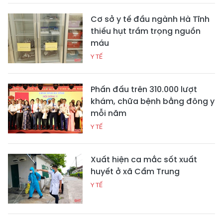
Cơ sở y tế đầu ngành Hà Tĩnh
thiếu hụt trầm trọng nguồn
máu
Y TẾ
Phấn đấu trên 310.000 lượt
khám, chữa bệnh bằng đông y
mỗi năm
Y TẾ
Xuất hiện ca mắc sốt xuất
huyết ở xã Cẩm Trung
Y TẾ