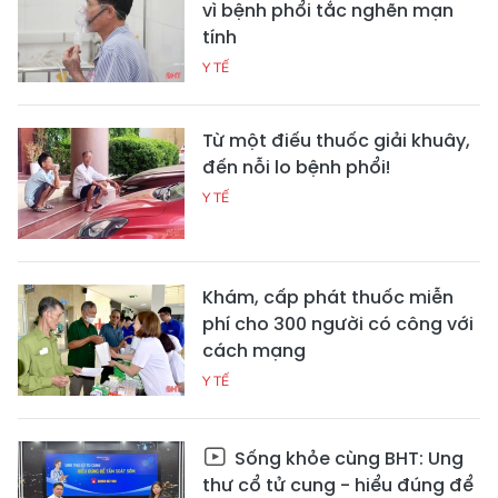
vì bệnh phổi tắc nghẽn mạn
tính
Y TẾ
Từ một điếu thuốc giải khuây,
đến nỗi lo bệnh phổi!
Y TẾ
Khám, cấp phát thuốc miễn
phí cho 300 người có công với
cách mạng
Y TẾ
Sống khỏe cùng BHT: Ung
thư cổ tử cung - hiểu đúng để