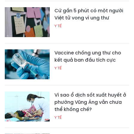
Cứ gần 5 phút có một người
Việt tử vong vì ung thư
Y TẾ
Vaccine chống ung thư cho
kết quả ban đầu tích cực
Y TẾ
Vì sao ổ dịch sốt xuất huyết ở
phường Vũng Áng vẫn chưa
thể khống chế?
Y TẾ