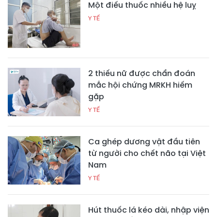
Một điếu thuốc nhiều hệ luỵ
Y TẾ
2 thiếu nữ được chẩn đoán
mắc hội chứng MRKH hiếm
gặp
Y TẾ
Ca ghép dương vật đầu tiên
từ người cho chết não tại Việt
Nam
Y TẾ
Hút thuốc lá kéo dài, nhập viện