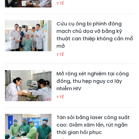
Y TẾ
Cứu cụ ông bị phình động
mạch chủ dọa vỡ bằng kỹ
thuật can thiệp không cần mổ
mở
Y TẾ
Mở rộng xét nghiệm tại cộng
đồng, thu hẹp nguy cơ lây
nhiễm HIV
Y TẾ
Tán sỏi bằng laser công suất
cao: Giảm xâm lấn, rút ngắn
thời gian hồi phục