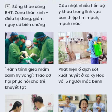
Cập nhật nhiều tiến bộ
Sống khỏe cùng
y khoa trong lĩnh vực
BHT: Zona thần kinh -
can thiệp tim mạch,
điều trị đúng, giảm
mạch máu
nguy cơ biến chứng
"Hành trình gieo mầm
Phát hiện ổ dịch sốt
xanh hy vọng": Trao cơ
xuất huyết ở xã Kỳ Hoa
hội phục hồi cho trẻ
với 5 người mắc bệnh
khuyết tật