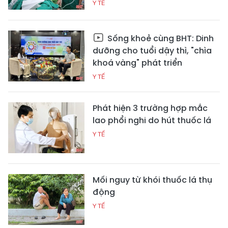
Y TẾ
Sống khoẻ cùng BHT: Dinh
dưỡng cho tuổi dậy thì, "chìa
khoá vàng" phát triển
Y TẾ
Phát hiện 3 trường hợp mắc
lao phổi nghi do hút thuốc lá
Y TẾ
Mối nguy từ khói thuốc lá thụ
động
Y TẾ