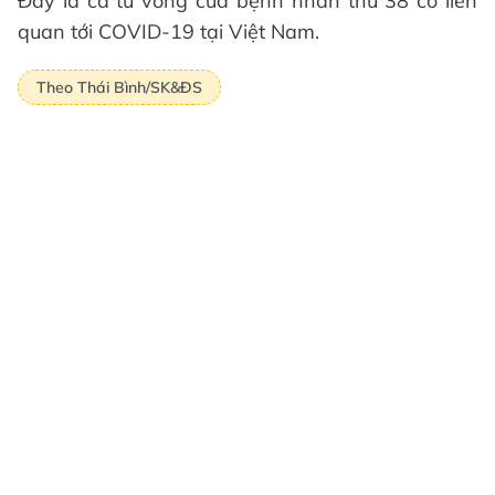
Đây là ca tử vong của bệnh nhân thứ 38 có liên
quan tới COVID-19 tại Việt Nam.
Theo Thái Bình/SK&ĐS