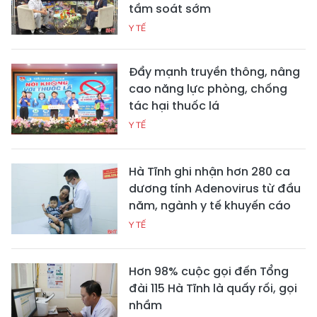
tầm soát sớm
Y TẾ
Đẩy mạnh truyền thông, nâng
cao năng lực phòng, chống
tác hại thuốc lá
Y TẾ
Hà Tĩnh ghi nhận hơn 280 ca
dương tính Adenovirus từ đầu
năm, ngành y tế khuyến cáo
Y TẾ
Hơn 98% cuộc gọi đến Tổng
đài 115 Hà Tĩnh là quấy rối, gọi
nhầm