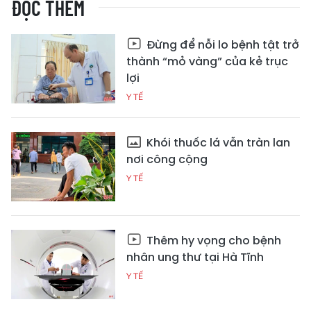
ĐỌC THÊM
Đừng để nỗi lo bệnh tật trở
thành “mỏ vàng” của kẻ trục
lợi
Y TẾ
Khói thuốc lá vẫn tràn lan
nơi công cộng
Y TẾ
Thêm hy vọng cho bệnh
nhân ung thư tại Hà Tĩnh
Y TẾ