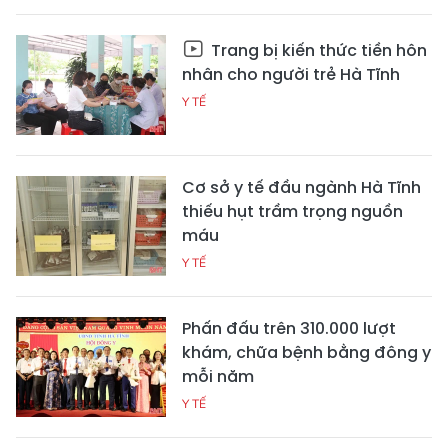
Trang bị kiến thức tiền hôn
nhân cho người trẻ Hà Tĩnh
Y TẾ
Cơ sở y tế đầu ngành Hà Tĩnh
thiếu hụt trầm trọng nguồn
máu
Y TẾ
Phấn đấu trên 310.000 lượt
khám, chữa bệnh bằng đông y
mỗi năm
Y TẾ