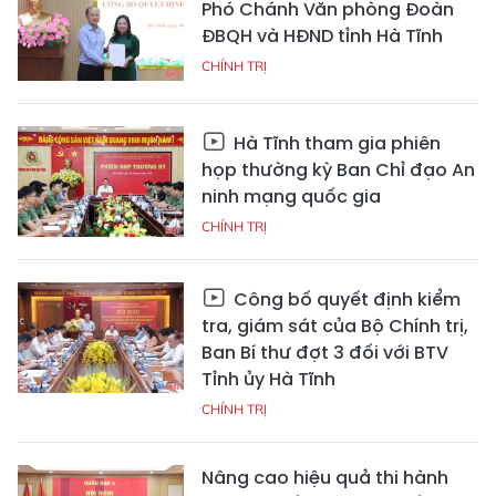
Phó Chánh Văn phòng Đoàn
ĐBQH và HĐND tỉnh Hà Tĩnh
CHÍNH TRỊ
Hà Tĩnh tham gia phiên
họp thường kỳ Ban Chỉ đạo An
ninh mạng quốc gia
CHÍNH TRỊ
Công bố quyết định kiểm
tra, giám sát của Bộ Chính trị,
Ban Bí thư đợt 3 đối với BTV
Tỉnh ủy Hà Tĩnh
CHÍNH TRỊ
Nâng cao hiệu quả thi hành