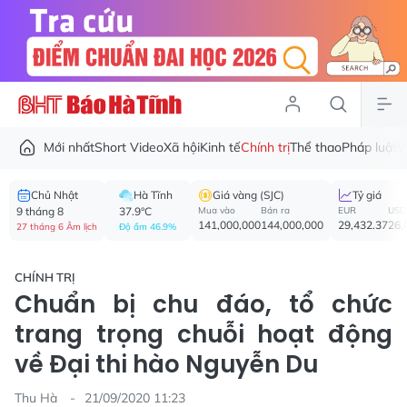
Mới nhất
Short Video
Xã hội
Kinh tế
Chính trị
Thể thao
Pháp luật
V
Chủ Nhật
Hà Tĩnh
Giá vàng (SJC)
Tỷ giá
9 tháng 8
37.9°C
Mua vào
Bán ra
EUR
USD
141,000,000
144,000,000
29,432.37
26,
27 tháng 6 Âm lịch
Độ ẩm 46.9%
CHÍNH TRỊ
Chuẩn bị chu đáo, tổ chức
trang trọng chuỗi hoạt động
về Đại thi hào Nguyễn Du
Thu Hà
21/09/2020 11:23