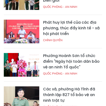
biên giới
QUỐC PHÒNG - AN NINH
Phát huy lợi thế của các địa
phương, thúc đẩy kinh tế - xã
hội phát triển
CHÍNH QUYỀN
Phường Hoành Sơn tổ chức
điểm "Ngày hội toàn dân bảo
vệ an ninh Tổ quốc"
QUỐC PHÒNG - AN NINH
Các xã, phường Hà Tĩnh đã
thành lập 827 tổ bảo vệ an
ninh trật tự