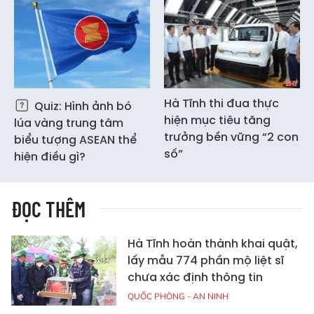
Hà Tĩnh thi đua thực
Quiz: Hình ảnh bó
hiện mục tiêu tăng
lúa vàng trung tâm
trưởng bền vững “2 con
biểu tượng ASEAN thể
số”
hiện điều gì?
ĐỌC THÊM
Hà Tĩnh hoàn thành khai quật,
lấy mẫu 774 phần mộ liệt sĩ
chưa xác định thông tin
QUỐC PHÒNG - AN NINH