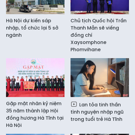
Hà Nội dự kiến sáp
Chủ tịch Quốc hội Trần
nhập, tổ chức lại 5 sở
Thanh Mẫn sẽ viếng
ngành
đồng chí
Xaysomphone
Phomvihane
Gặp mặt nhân kỷ niệm
Lan tỏa tinh thần
35 năm thành lập Hội
tình nguyện nhập ngũ
đồng hương Hà Tĩnh tại
trong tuổi trẻ Hà Tĩnh
Hà Nội