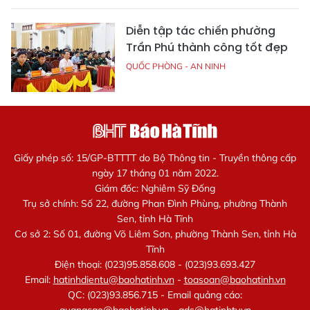
Diễn tập tác chiến phường
Trần Phú thành công tốt đẹp
QUỐC PHÒNG - AN NINH
Giấy phép số: 15/GP-BTTTT do Bộ Thông tin - Truyền thông cấp
ngày 17 tháng 01 năm 2022.
Giám đốc: Nghiêm Sỹ Đống
Trụ sở chính: Số 22, đường Phan Đình Phùng, phường Thành
Sen, tỉnh Hà Tĩnh
Cơ sở 2: Số 01, đường Võ Liêm Sơn, phường Thành Sen, tỉnh Hà
Tĩnh
Điện thoại: (023)95.858.608 - (023)93.693.427
Email:
hatinhdientu@baohatinh.vn
-
toasoan@baohatinh.vn
QC: (023)93.856.715 - Email quảng cáo:
quangcao@baohatinh.vn
-
ads@hatinhtv.vn