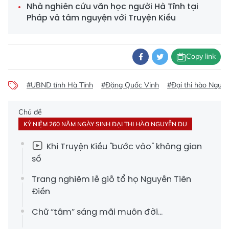
Nhà nghiên cứu văn học người Hà Tĩnh tại
Pháp và tâm nguyện với Truyện Kiều
Copy link
#UBND tỉnh Hà Tĩnh
#Đặng Quốc Vinh
#Đại thi hào Nguy
Chủ đề
KỶ NIỆM 260 NĂM NGÀY SINH ĐẠI THI HÀO NGUYỄN DU
Khi Truyện Kiều "bước vào" không gian
số
Trang nghiêm lễ giỗ tổ họ Nguyễn Tiên
Điền
Chữ “tâm” sáng mãi muôn đời...