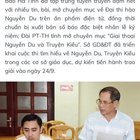
Báo Hà Tĩnh đã tập trung tuyên truyền đậm nét
với nhiều tin, bài, mở chuyên mục về Đại thi hào
Nguyễn Du trên ấn phẩm điện tử, đồng thời
chuẩn bị xuất bản số báo đặc biệt nhân lễ kỷ
niệm; Đài PT-TH tỉnh mở chuyên mục “Giai thoại
Nguyễn Du và Truyện Kiều”. Sở GD&ĐT đã triển
khai cuộc thi tìm hiểu về Nguyễn Du, Truyện Kiều
trong các cơ sở giáo dục, dự kiến tiến hành trao
giải vào ngày 24/9.