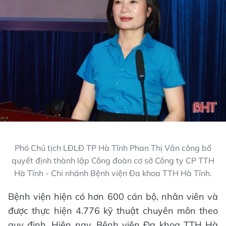
Phó Chủ tịch LĐLĐ TP Hà Tĩnh Phan Thị Vân công bố
quyết định thành lập Công đoàn cơ sở Công ty CP TTH
Hà Tĩnh - Chi nhánh Bệnh viện Đa khoa TTH Hà Tĩnh.
Bệnh viện hiện có hơn 600 cán bộ, nhân viên và
được thực hiện 4.776 kỹ thuật chuyên môn theo
quy định. Hiện nay, Bệnh viện Đa khoa TTH Hà