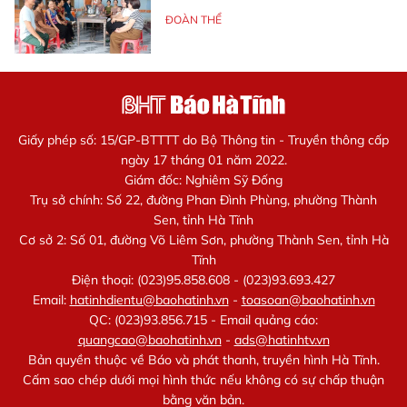
ĐOÀN THỂ
Giấy phép số: 15/GP-BTTTT do Bộ Thông tin - Truyền thông cấp
ngày 17 tháng 01 năm 2022.
Giám đốc: Nghiêm Sỹ Đống
Trụ sở chính: Số 22, đường Phan Đình Phùng, phường Thành
Sen, tỉnh Hà Tĩnh
Cơ sở 2: Số 01, đường Võ Liêm Sơn, phường Thành Sen, tỉnh Hà
Tĩnh
Điện thoại: (023)95.858.608 - (023)93.693.427
Email:
hatinhdientu@baohatinh.vn
-
toasoan@baohatinh.vn
QC: (023)93.856.715 - Email quảng cáo:
quangcao@baohatinh.vn
-
ads@hatinhtv.vn
Bản quyền thuộc về Báo và phát thanh, truyền hình Hà Tĩnh.
Cấm sao chép dưới mọi hình thức nếu không có sự chấp thuận
bằng văn bản.