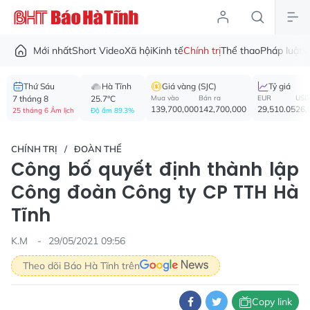
Mới nhất
Short Video
Xã hội
Kinh tế
Chính trị
Thể thao
Pháp luật
V
Thứ Sáu
Hà Tĩnh
Giá vàng (SJC)
Tỷ giá
7 tháng 8
25.7°C
Mua vào
Bán ra
EUR
USD
139,700,000
142,700,000
29,510.05
26,
25 tháng 6 Âm lịch
Độ ẩm 89.3%
CHÍNH TRỊ
ĐOÀN THỂ
Công bố quyết định thành lập
Công đoàn Công ty CP TTH Hà
Tĩnh
K.M
29/05/2021 09:56
Theo dõi Báo Hà Tĩnh trên
Copy link