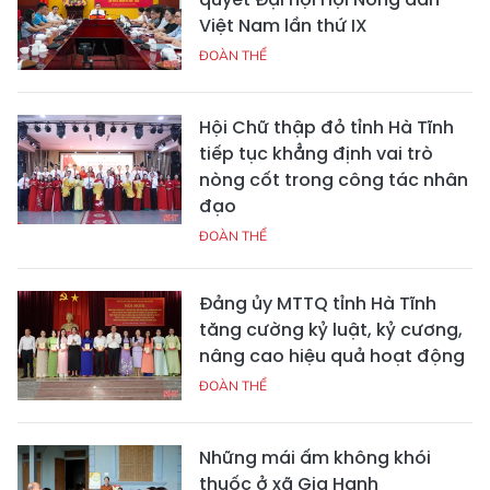
Việt Nam lần thứ IX
ĐOÀN THỂ
Hội Chữ thập đỏ tỉnh Hà Tĩnh
tiếp tục khẳng định vai trò
nòng cốt trong công tác nhân
đạo
ĐOÀN THỂ
Đảng ủy MTTQ tỉnh Hà Tĩnh
tăng cường kỷ luật, kỷ cương,
nâng cao hiệu quả hoạt động
ĐOÀN THỂ
Những mái ấm không khói
thuốc ở xã Gia Hanh