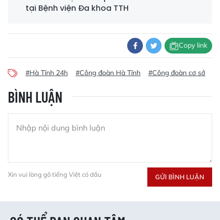
tại Bệnh viện Đa khoa TTH
Copy link
#Hà Tĩnh 24h
#Công đoàn Hà Tĩnh
#Công đoàn cơ sở
#t
BÌNH LUẬN
Xin vui lòng gõ tiếng Việt có dấu
GỬI BÌNH LUẬN