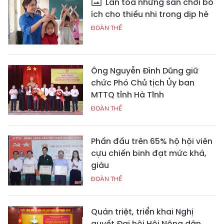
Lan tỏa những sân chơi bổ
ích cho thiếu nhi trong dịp hè
ĐOÀN THỂ
Ông Nguyễn Đình Dũng giữ
chức Phó Chủ tịch Ủy ban
MTTQ tỉnh Hà Tĩnh
ĐOÀN THỂ
Phấn đấu trên 65% hộ hội viên
cựu chiến binh đạt mức khá,
giàu
ĐOÀN THỂ
Quán triệt, triển khai Nghị
quyết Đại hội Hội Nông dân