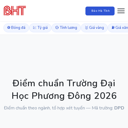
Báo Hà Tĩnh
⚽ Bóng đá
💹 Tỷ giá
💱 Tính lương
🥇 Giá vàng
⛽ Giá xă
Điểm chuẩn Trường Đại
Học Phương Đông 2026
Điểm chuẩn theo ngành, tổ hợp xét tuyển — Mã trường:
DPD