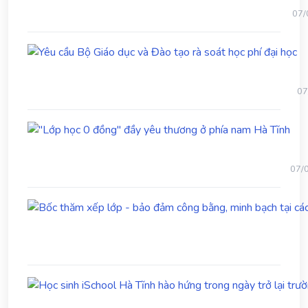
bố
07/
trí
lãn
Yê
đạo
cầ
trư
B
học
Gi
trư
07
dụ
30/
và
"Lớ
Đ
học
tạ
0
rà
đồn
so
07/
đầy
họ
yêu
ph
thư
đạ
ở
họ
phía
nam
Hà
Tĩn