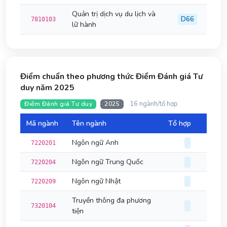
Quản trị dịch vụ du lịch và
D66
7810103
lữ hành
Điểm chuẩn theo phương thức Điểm Đánh giá Tư
duy năm 2025
16 ngành/tổ hợp
Điểm Đánh giá Tư duy
2025
Mã ngành
Tên ngành
Tổ hợp
Đi
Ngôn ngữ Anh
7220201
Ngôn ngữ Trung Quốc
7220204
Ngôn ngữ Nhật
7220209
Truyền thông đa phương
7320104
tiện