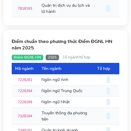
Quản trị dịch vụ du lịch và
7810103
lữ hành
Điểm chuẩn theo phương thức Điểm ĐGNL HN
năm 2025
16 ngành/tổ hợp
Điểm ĐGNL HN
2025
Mã ngành
Tên ngành
Tổ hợp
Đi
Ngôn ngữ Anh
7220201
Ngôn ngữ Trung Quốc
7220204
Ngôn ngữ Nhật
7220209
Truyền thông đa phương
7320104
tiện
Quản trị kinh doanh
7340101