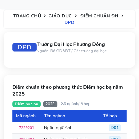
TRANG CHỦ
GIÁO DỤC
ĐIỂM CHUẨN ĐH
DPD
Trường Đại Học Phương Đông
DPD
Nguồn: Bộ GD&ĐT / Các trường đại học
Điểm chuẩn theo phương thức Điểm học bạ năm
2025
86 ngành/tổ hợp
Điểm học bạ
2025
Mã ngành
Tên ngành
Tổ hợp
Đi
Ngôn ngữ Anh
D01
7220201