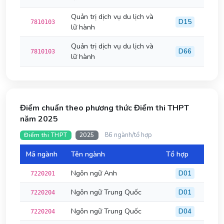
Quản trị dịch vụ du lịch và
D15
7810103
lữ hành
Quản trị dịch vụ du lịch và
D66
7810103
lữ hành
Điểm chuẩn theo phương thức Điểm thi THPT
năm 2025
86 ngành/tổ hợp
Điểm thi THPT
2025
Mã ngành
Tên ngành
Tổ hợp
Đi
Ngôn ngữ Anh
D01
7220201
Ngôn ngữ Trung Quốc
D01
7220204
Ngôn ngữ Trung Quốc
D04
7220204