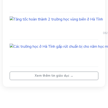
Tă
tốc
ho
th
06
2
trư
họ
vù
biê
ở
Hà
Tĩn
Xem thêm tin giáo dục →