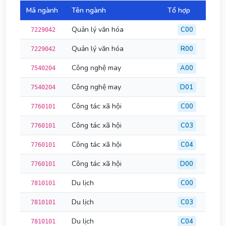
Mã ngành
Tên ngành
Tổ hợp
Đi
Quản lý văn hóa
C00
7229042
Quản lý văn hóa
R00
7229042
Công nghệ may
A00
7540204
Công nghệ may
D01
7540204
Công tác xã hội
C00
7760101
Công tác xã hội
C03
7760101
Công tác xã hội
C04
7760101
Công tác xã hội
D00
7760101
Du lịch
C00
7810101
Du lịch
C03
7810101
Du lịch
C04
7810101