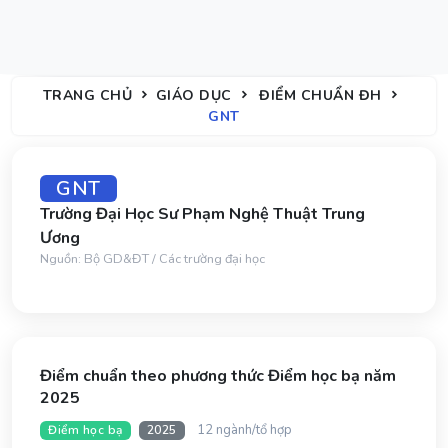
TRANG CHỦ
GIÁO DỤC
ĐIỂM CHUẨN ĐH
GNT
GNT
Trường Đại Học Sư Phạm Nghệ Thuật Trung
Ương
Nguồn: Bộ GD&ĐT / Các trường đại học
Điểm chuẩn theo phương thức Điểm học bạ năm
2025
12 ngành/tổ hợp
Điểm học bạ
2025