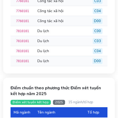
Công tác xã hội
C03
7760101
Công tác xã hội
C04
7760101
Công tác xã hội
D00
7760101
Du lịch
C00
7810101
Du lịch
C03
7810101
Du lịch
C04
7810101
Du lịch
D00
7810101
Điểm chuẩn theo phương thức Điểm xét tuyển
kết hợp năm 2025
15 ngành/tổ hợp
Điểm xét tuyển kết hợp
2025
Mã ngành
Tên ngành
Tổ hợp
Đi