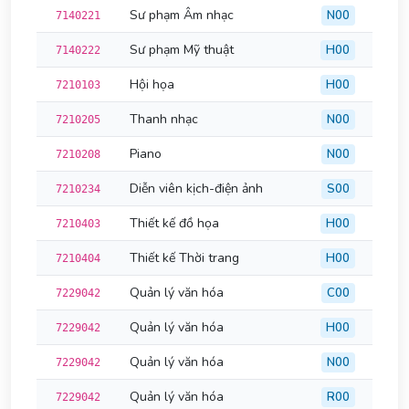
Sư phạm Âm nhạc
N00
7140221
Sư phạm Mỹ thuật
H00
7140222
Hội họa
H00
7210103
Thanh nhạc
N00
7210205
Piano
N00
7210208
Diễn viên kịch-điện ảnh
S00
7210234
Thiết kế đồ họa
H00
7210403
Thiết kế Thời trang
H00
7210404
Quản lý văn hóa
C00
7229042
Quản lý văn hóa
H00
7229042
Quản lý văn hóa
N00
7229042
Quản lý văn hóa
R00
7229042