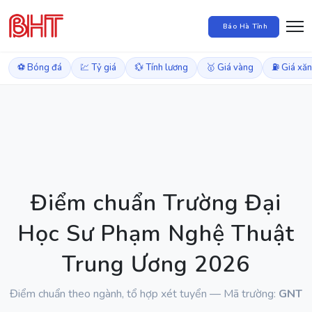
Báo Hà Tĩnh
⚽ Bóng đá
💹 Tỷ giá
💱 Tính lương
🥇 Giá vàng
⛽ Giá xă
Điểm chuẩn Trường Đại
Học Sư Phạm Nghệ Thuật
Trung Ương 2026
Điểm chuẩn theo ngành, tổ hợp xét tuyển — Mã trường:
GNT