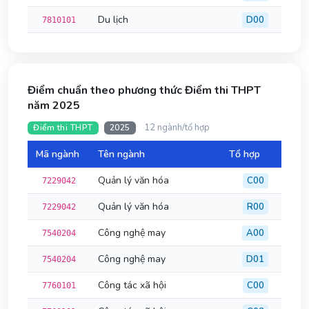
Du lịch
D00
7810101
Điểm chuẩn theo phương thức Điểm thi THPT
năm 2025
12 ngành/tổ hợp
Điểm thi THPT
2025
Mã ngành
Tên ngành
Tổ hợp
Đi
Quản lý văn hóa
C00
7229042
Quản lý văn hóa
R00
7229042
Công nghệ may
A00
7540204
Công nghệ may
D01
7540204
Công tác xã hội
C00
7760101