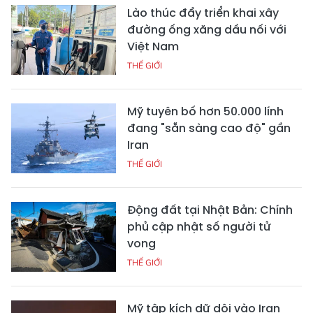
Lào thúc đẩy triển khai xây
đường ống xăng dầu nối với
Việt Nam
THẾ GIỚI
Mỹ tuyên bố hơn 50.000 lính
đang "sẵn sàng cao độ" gần
Iran
THẾ GIỚI
Động đất tại Nhật Bản: Chính
phủ cập nhật số người tử
vong
THẾ GIỚI
Mỹ tập kích dữ dội vào Iran