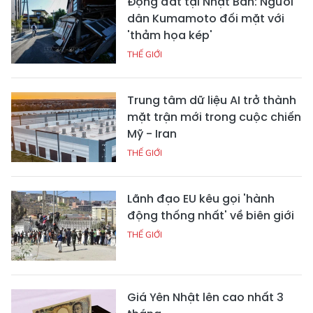
Động đất tại Nhật Bản: Người
dân Kumamoto đối mặt với
'thảm họa kép'
THẾ GIỚI
Trung tâm dữ liệu AI trở thành
mặt trận mới trong cuộc chiến
Mỹ - Iran
THẾ GIỚI
Lãnh đạo EU kêu gọi 'hành
động thống nhất' về biên giới
THẾ GIỚI
Giá Yên Nhật lên cao nhất 3