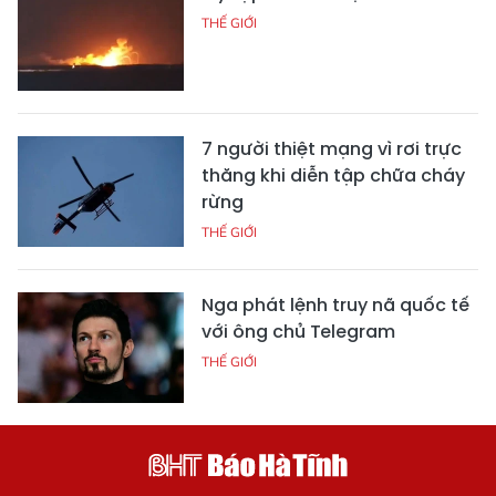
THẾ GIỚI
7 người thiệt mạng vì rơi trực
thăng khi diễn tập chữa cháy
rừng
THẾ GIỚI
Nga phát lệnh truy nã quốc tế
với ông chủ Telegram
THẾ GIỚI