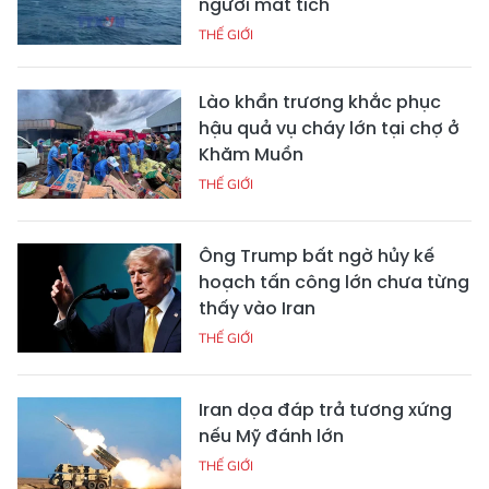
người mất tích
THẾ GIỚI
Lào khẩn trương khắc phục
hậu quả vụ cháy lớn tại chợ ở
Khăm Muồn
THẾ GIỚI
Ông Trump bất ngờ hủy kế
hoạch tấn công lớn chưa từng
thấy vào Iran
THẾ GIỚI
Iran dọa đáp trả tương xứng
nếu Mỹ đánh lớn
THẾ GIỚI