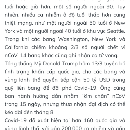
tuổi hoặc già hơn, một số người ngoài 90. Tuy
nhiên, nhiều ca nhiễm ở độ tuổi thấp hơn cũng
thiệt mạng, như một người ngoài 50 tuổi ở New
York và một người ngoài 40 tuổi ở khu vực Seattle.
Trong khi các bang Washington, New York và
California chiếm khoảng 2/3 số người chết vì
nCoV, 14 bang khác cũng ghi nhận ca tử vong.
Tổng thống Mỹ Donald Trump hôm 13/3 tuyên bố
tình trạng khẩn cấp quốc gia, cho các bang và
vùng lãnh thổ quyền tiếp cận 50 tỷ USD trong
quỹ liên bang để đối phó Covid-19. Ông cũng
ban hành hướng dẫn nhằm “kìm chân” nCoV
trong 15 ngày, nhưng thừa nhận đại dịch có thể
kéo dài đến tháng 8.
Covid-19 đã xuất hiện tại hơn 160 quốc gia và
vùng lãnh thổ, với gần 200.000 ca nhiễm và gần