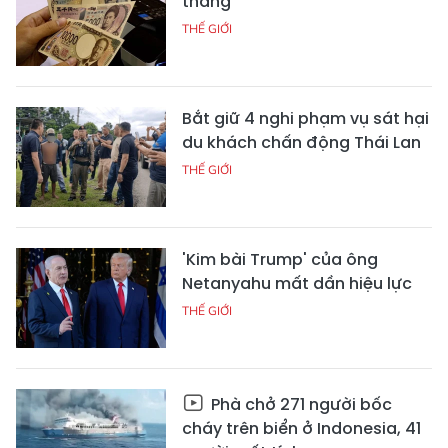
tháng
THẾ GIỚI
Bắt giữ 4 nghi phạm vụ sát hại
du khách chấn động Thái Lan
THẾ GIỚI
'Kim bài Trump' của ông
Netanyahu mất dần hiệu lực
THẾ GIỚI
Phà chở 271 người bốc
cháy trên biển ở Indonesia, 41