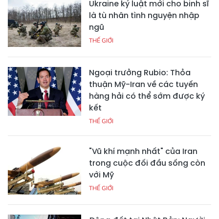
Ukraine ký luật mới cho binh sĩ
là tù nhân tình nguyện nhập
ngũ
THẾ GIỚI
Ngoại trưởng Rubio: Thỏa
thuận Mỹ-Iran về các tuyến
hàng hải có thể sớm được ký
kết
THẾ GIỚI
"Vũ khí mạnh nhất" của Iran
trong cuộc đối đầu sống còn
với Mỹ
THẾ GIỚI