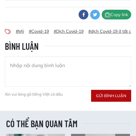
Copy link
#Mỹ
#Covid-19
#Dịch Covid-19
#dịch Covid-19 ở tất cả
BÌNH LUẬN
Xin vui lòng gõ tiếng Việt có dấu
GỬI BÌNH LUẬN
CÓ THỂ BẠN QUAN TÂM