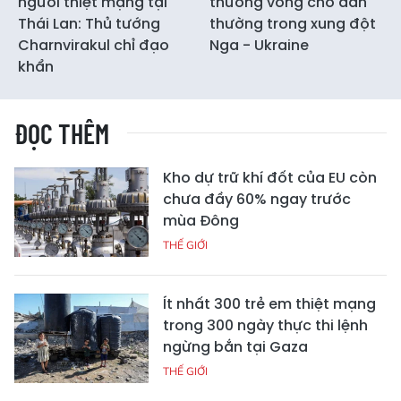
người thiệt mạng tại
thương vong cho dân
Thái Lan: Thủ tướng
thường trong xung đột
Charnvirakul chỉ đạo
Nga - Ukraine
khẩn
ĐỌC THÊM
Kho dự trữ khí đốt của EU còn
chưa đầy 60% ngay trước
mùa Đông
THẾ GIỚI
Ít nhất 300 trẻ em thiệt mạng
trong 300 ngày thực thi lệnh
ngừng bắn tại Gaza
THẾ GIỚI