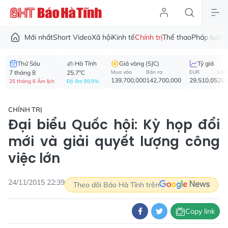
Mới nhất
Short Video
Xã hội
Kinh tế
Chính trị
Thể thao
Pháp luật
V
Thứ Sáu
Hà Tĩnh
Giá vàng (SJC)
Tỷ giá
7 tháng 8
25.7°C
Mua vào
Bán ra
EUR
USD
139,700,000
142,700,000
29,510.05
26,
25 tháng 6 Âm lịch
Độ ẩm 89.9%
CHÍNH TRỊ
Đại biểu Quốc hội: Kỳ họp đổi
mới và giải quyết lượng công
việc lớn
24/11/2015 22:39
Theo dõi Báo Hà Tĩnh trên
Copy link