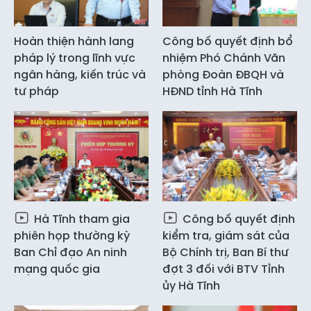
Hoàn thiện hành lang
Công bố quyết định bổ
pháp lý trong lĩnh vực
nhiệm Phó Chánh Văn
ngân hàng, kiến trúc và
phòng Đoàn ĐBQH và
tư pháp
HĐND tỉnh Hà Tĩnh
Hà Tĩnh tham gia
Công bố quyết định
phiên họp thường kỳ
kiểm tra, giám sát của
Ban Chỉ đạo An ninh
Bộ Chính trị, Ban Bí thư
mạng quốc gia
đợt 3 đối với BTV Tỉnh
ủy Hà Tĩnh