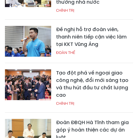
thường nhà nước
CHÍNH TRỊ
Đề nghị hỗ trợ đoàn viên,
thanh niên tiếp cận việc làm
tại KKT Vũng Áng
ĐOÀN THỂ
Tạo đột phá về ngoại giao
công nghệ, đổi mới sáng tạo
và thu hút đầu tư chất lượng
cao
CHÍNH TRỊ
Đoàn ĐBQH Hà Tĩnh tham gia
góp ý hoàn thiện các dự án
luật