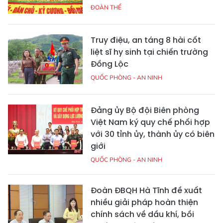
ĐOÀN THỂ
Truy điệu, an táng 8 hài cốt
liệt sĩ hy sinh tại chiến trường
Đồng Lộc
QUỐC PHÒNG - AN NINH
Đảng ủy Bộ đội Biên phòng
Việt Nam ký quy chế phối hợp
với 30 tỉnh ủy, thành ủy có biên
giới
QUỐC PHÒNG - AN NINH
Đoàn ĐBQH Hà Tĩnh đề xuất
nhiều giải pháp hoàn thiện
chính sách về dầu khí, bồi