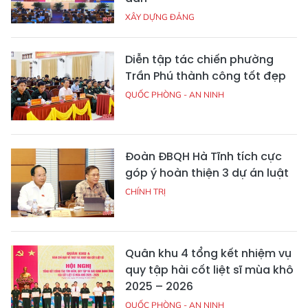
XÂY DỰNG ĐẢNG
Diễn tập tác chiến phường
Trần Phú thành công tốt đẹp
QUỐC PHÒNG - AN NINH
Đoàn ĐBQH Hà Tĩnh tích cực
góp ý hoàn thiện 3 dự án luật
CHÍNH TRỊ
Quân khu 4 tổng kết nhiệm vụ
quy tập hài cốt liệt sĩ mùa khô
2025 – 2026
QUỐC PHÒNG - AN NINH