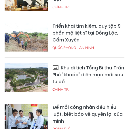
CHÍNH TRỊ
Triển khai tìm kiếm, quy tập 9
phần mộ liệt sĩ tại Đồng Lộc,
Cẩm Xuyên
QUỐC PHÒNG - AN NINH
Khu di tích Tổng Bí thư Trần
Phú "khoác" diện mạo mới sau
tu bổ
CHÍNH TRỊ
Để mỗi công nhân đều hiểu
luật, biết bảo vệ quyền lợi của
mình
ĐOÀN THỂ