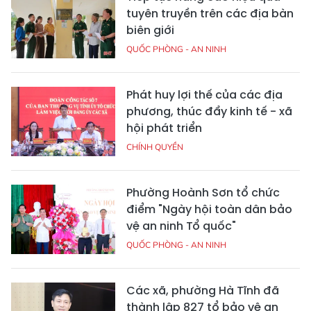
tuyên truyền trên các địa bàn
biên giới
QUỐC PHÒNG - AN NINH
Phát huy lợi thế của các địa
phương, thúc đẩy kinh tế - xã
hội phát triển
CHÍNH QUYỀN
Phường Hoành Sơn tổ chức
điểm "Ngày hội toàn dân bảo
vệ an ninh Tổ quốc"
QUỐC PHÒNG - AN NINH
Các xã, phường Hà Tĩnh đã
thành lập 827 tổ bảo vệ an