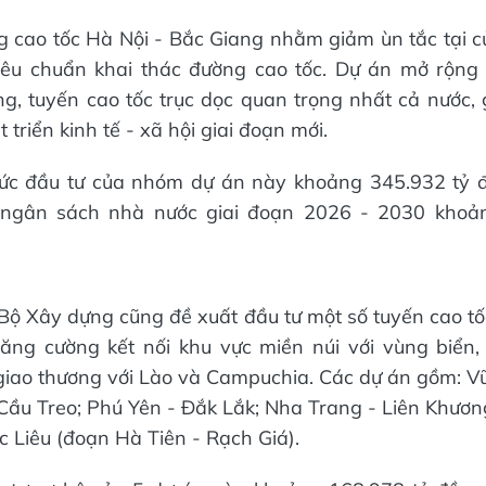
 cao tốc Hà Nội - Bắc Giang nhằm giảm ùn tắc tại 
iêu chuẩn khai thác đường cao tốc. Dự án mở rộng 
, tuyến cao tốc trục dọc quan trọng nhất cả nước, g
t triển kinh tế - xã hội giai đoạn mới.
ức đầu tư của nhóm dự án này khoảng 345.932 tỷ đ
ngân sách nhà nước giai đoạn 2026 - 2030 khoả
Bộ Xây dựng cũng đề xuất đầu tư một số tuyến cao tố
ăng cường kết nối khu vực miền núi với vùng biển, 
 giao thương với Lào và Campuchia. Các dự án gồm: 
 Cầu Treo; Phú Yên - Đắk Lắk; Nha Trang - Liên Khươn
c Liêu (đoạn Hà Tiên - Rạch Giá).