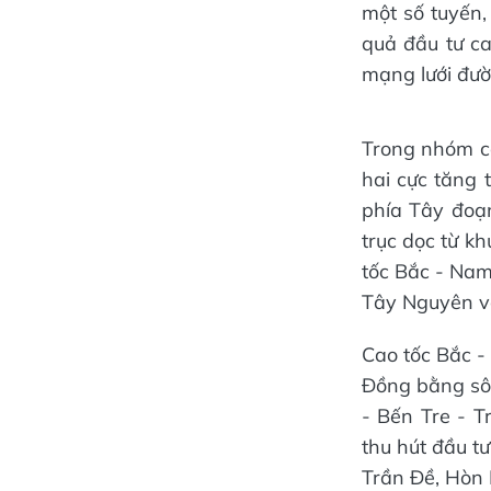
một số tuyến, 
quả đầu tư ca
mạng lưới đườ
Trong nhóm cá
hai cực tăng
phía Tây đoạn
trục dọc từ k
tốc Bắc - Nam
Tây Nguyên vớ
Cao tốc Bắc -
Đồng bằng sô
- Bến Tre - T
thu hút đầu tư
Trần Đề, Hòn 