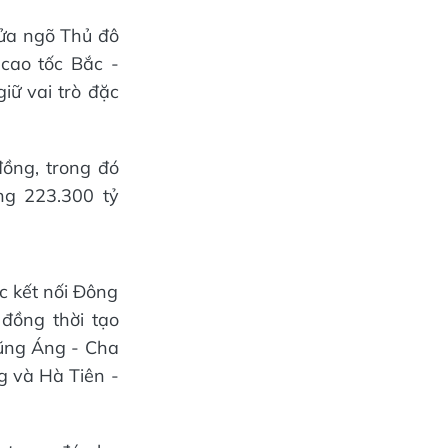
cửa ngõ Thủ đô
cao tốc Bắc -
iữ vai trò đặc
ồng, trong đó
ng 223.300 tỷ
c kết nối Đông
đồng thời tạo
Vũng Áng - Cha
g và Hà Tiên -