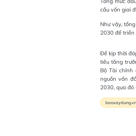
Tổng mức đầu
cầu vốn giai 
Như vậy, tổng
2030 để triển
Để kịp thời đá
tiêu tăng trư
Bộ Tài chính
nguồn vốn đầ
2030, qua đó s
baoxaydung.v