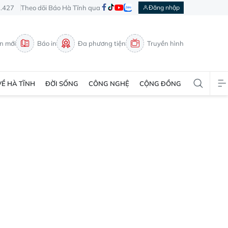
3.427
Theo dõi Báo Hà Tĩnh qua
Đăng nhập
in mới
Báo in
Đa phương tiện
Truyền hình
VỀ HÀ TĨNH
ĐỜI SỐNG
CÔNG NGHỆ
CỘNG ĐỒNG