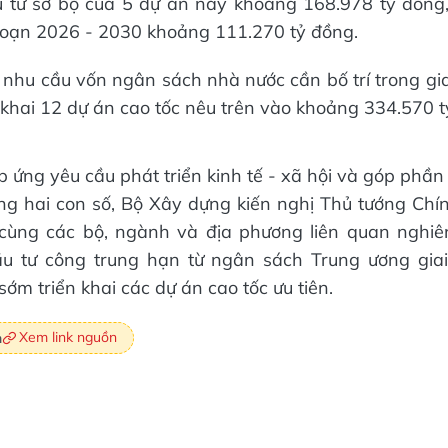
 tư sơ bộ của 5 dự án này khoảng 168.978 tỷ đồng,
đoạn 2026 - 2030 khoảng 111.270 tỷ đồng.
 nhu cầu vốn ngân sách nhà nước cần bố trí trong gi
 khai 12 dự án cao tốc nêu trên vào khoảng 334.570 t
p ứng yêu cầu phát triển kinh tế - xã hội và góp phầ
ởng hai con số, Bộ Xây dựng kiến nghị Thủ tướng Chí
 cùng các bộ, ngành và địa phương liên quan nghiên
u tư công trung hạn từ ngân sách Trung ương gia
ớm triển khai các dự án cao tốc ưu tiên.
Xem link nguồn
n