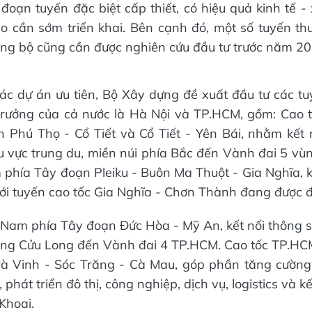
đoạn tuyến đặc biệt cấp thiết, có hiệu quả kinh tế -
o cần sớm triển khai. Bên cạnh đó, một số tuyến t
ng bộ cũng cần được nghiên cứu đầu tư trước năm 20
c dự án ưu tiên, Bộ Xây dựng đề xuất đầu tư các tuy
 trưởng của cả nước là Hà Nội và TP.HCM, gồm: Cao 
 Phú Thọ - Cổ Tiết và Cổ Tiết - Yên Bái, nhằm kết 
hu vực trung du, miền núi phía Bắc đến Vành đai 5 vù
 phía Tây đoạn Pleiku - Buôn Ma Thuột - Gia Nghĩa, kế
i tuyến cao tốc Gia Nghĩa - Chơn Thành đang được đ
 Nam phía Tây đoạn Đức Hòa - Mỹ An, kết nối thông su
ng Cửu Long đến Vành đai 4 TP.HCM. Cao tốc TP.HCM
rà Vinh - Sóc Trăng - Cà Mau, góp phần tăng cường 
, phát triển đô thị, công nghiệp, dịch vụ, logistics và k
Khoai.