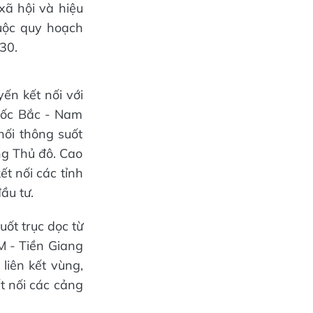
 xã hội và hiệu
huộc quy hoạch
30.
ến kết nối với
tốc Bắc - Nam
nối thông suốt
ng Thủ đô. Cao
t nối các tỉnh
ầu tư.
ốt trục dọc từ
 - Tiền Giang
liên kết vùng,
ết nối các cảng