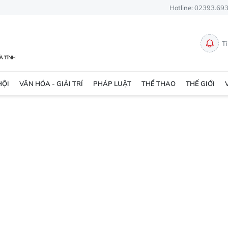
Hotline: 02393.69
T
HỘI
VĂN HÓA - GIẢI TRÍ
PHÁP LUẬT
THỂ THAO
THẾ GIỚI