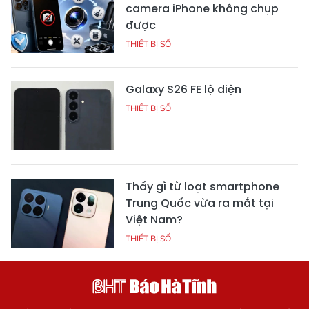
camera iPhone không chụp
được
THIẾT BỊ SỐ
Galaxy S26 FE lộ diện
THIẾT BỊ SỐ
Thấy gì từ loạt smartphone
Trung Quốc vừa ra mắt tại
Việt Nam?
THIẾT BỊ SỐ