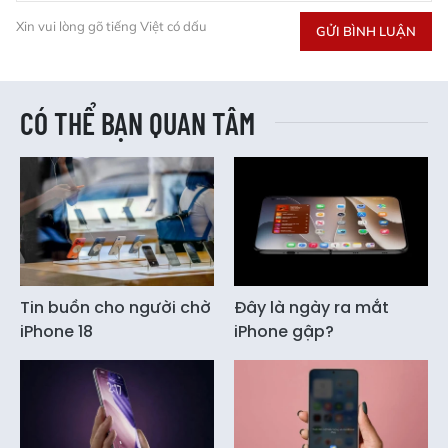
Xin vui lòng gõ tiếng Việt có dấu
GỬI BÌNH LUẬN
CÓ THỂ BẠN QUAN TÂM
Tin buồn cho người chờ
Đây là ngày ra mắt
iPhone 18
iPhone gập?