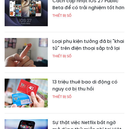
Cách cập nhật iOS 27 Public
Beta để có trải nghiệm tốt hơn
THIẾT BỊ SỐ
Loại phụ kiện tưởng đã bị "khai
tử" trên điện thoại sắp trở lại
THIẾT BỊ SỐ
13 triệu thuê bao di động có
nguy cơ bị thu hồi
THIẾT BỊ SỐ
Sự thật việc Netflix bất ngờ