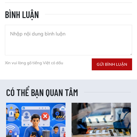
BÌNH LUẬN
Xin vui lòng gõ tiếng Việt có dấu
GỬI BÌNH LUẬN
CÓ THỂ BẠN QUAN TÂM