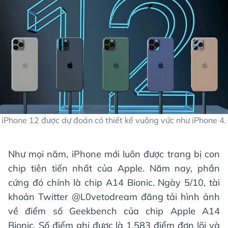
iPhone 12 được dự đoán có thiết kế vuông vức như iPhone 4.
Như mọi năm, iPhone mới luôn được trang bị con
chip tiên tiến nhất của Apple. Năm nay, phần
cứng đó chính là chip A14 Bionic. Ngày 5/10, tài
khoản Twitter @L0vetodream đăng tải hình ảnh
về điểm số Geekbench của chip Apple A14
Bionic. Số điểm ghi được là 1.583 điểm đơn lõi và