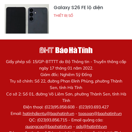
Galaxy S26 FE lộ diện
THIẾT BỊ SỐ
Giấy phép số: 15/GP-BTTTT do Bộ Thông tin - Truyền thông cấp
ngày 17 tháng 01 năm 2022.
Giám đốc: Nghiêm Sỹ Đống
Trụ sở chính: Số 22, đường Phan Đình Phùng, phường Thành
Sen, tỉnh Hà Tĩnh
Cơ sở 2: Số 01, đường Võ Liêm Sơn, phường Thành Sen, tỉnh Hà
Tĩnh
Điện thoại: (023)95.858.608 - (023)93.693.427
Email:
hatinhdientu@baohatinh.vn
-
toasoan@baohatinh.vn
QC: (023)93.856.715 - Email quảng cáo:
quangcao@baohatinh.vn
-
ads@hatinhtv.vn