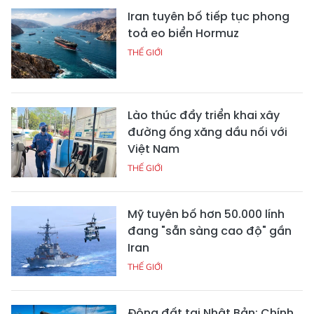
Iran tuyên bố tiếp tục phong
toả eo biển Hormuz
THẾ GIỚI
Lào thúc đẩy triển khai xây
đường ống xăng dầu nối với
Việt Nam
THẾ GIỚI
Mỹ tuyên bố hơn 50.000 lính
đang "sẵn sàng cao độ" gần
Iran
THẾ GIỚI
Động đất tại Nhật Bản: Chính