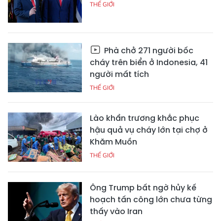
THẾ GIỚI
Phà chở 271 người bốc
cháy trên biển ở Indonesia, 41
người mất tích
THẾ GIỚI
Lào khẩn trương khắc phục
hậu quả vụ cháy lớn tại chợ ở
Khăm Muồn
THẾ GIỚI
Ông Trump bất ngờ hủy kế
hoạch tấn công lớn chưa từng
thấy vào Iran