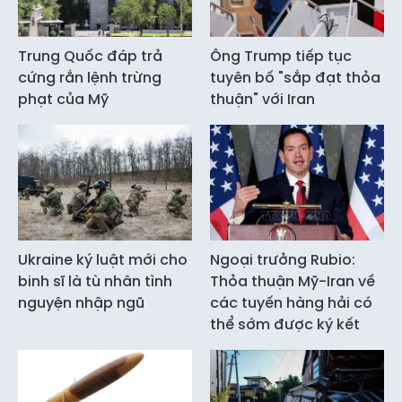
Trung Quốc đáp trả
Ông Trump tiếp tục
cứng rắn lệnh trừng
tuyên bố "sắp đạt thỏa
phạt của Mỹ
thuận" với Iran
Ukraine ký luật mới cho
Ngoại trưởng Rubio:
binh sĩ là tù nhân tình
Thỏa thuận Mỹ-Iran về
nguyện nhập ngũ
các tuyến hàng hải có
thể sớm được ký kết