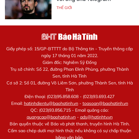
THẾ GIỚI
Giấy phép số: 15/GP-BTTTT do Bộ Thông tin - Truyền thông cấp
ngày 17 tháng 01 năm 2022.
Giám đốc: Nghiêm Sỹ Đống
Trụ sở chính: Số 22, đường Phan Đình Phùng, phường Thành
Sen, tỉnh Hà Tĩnh
Cơ sở 2: Số 01, đường Võ Liêm Sơn, phường Thành Sen, tỉnh Hà
Tĩnh
Điện thoại: (023)95.858.608 - (023)93.693.427
Email:
hatinhdientu@baohatinh.vn
-
toasoan@baohatinh.vn
QC: (023)93.856.715 - Email quảng cáo:
quangcao@baohatinh.vn
-
ads@hatinhtv.vn
Bản quyền thuộc về Báo và phát thanh, truyền hình Hà Tĩnh.
Cấm sao chép dưới mọi hình thức nếu không có sự chấp thuận
bằng văn bản.