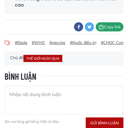
cao
Copy link
#Ebola
#WHO
#vaccine
#thuốc điều trị
#CHDC Congo
Chủ đề
THẾ GIỚI NGÀY QUA
BÌNH LUẬN
Xin vui lòng gõ tiếng Việt có dấu
GỬI BÌNH LUẬN