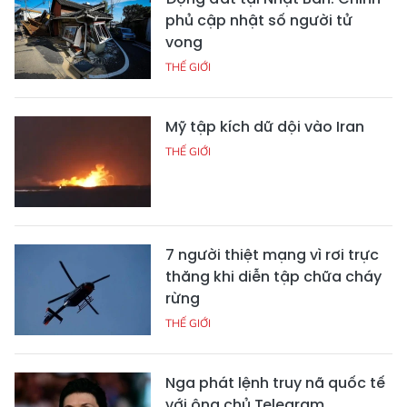
phủ cập nhật số người tử
vong
THẾ GIỚI
Mỹ tập kích dữ dội vào Iran
THẾ GIỚI
7 người thiệt mạng vì rơi trực
thăng khi diễn tập chữa cháy
rừng
THẾ GIỚI
Nga phát lệnh truy nã quốc tế
với ông chủ Telegram