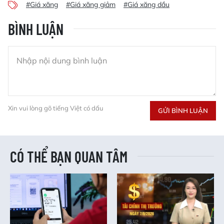
#Giá xăng
#Giá xăng giảm
#Giá xăng dầu
BÌNH LUẬN
Xin vui lòng gõ tiếng Việt có dấu
GỬI BÌNH LUẬN
CÓ THỂ BẠN QUAN TÂM