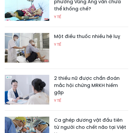
phường Vũng Áng vẫn chưa
thể khống chế?
Y TẾ
Một điếu thuốc nhiều hệ luỵ
Y TẾ
2 thiếu nữ được chẩn đoán
mắc hội chứng MRKH hiếm
gặp
Y TẾ
Ca ghép dương vật đầu tiên
từ người cho chết não tại Việt