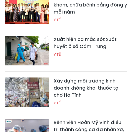
khám, chữa bệnh bằng đông y
mỗi năm
Y TẾ
Xuất hiện ca mắc sốt xuất
huyết ở xã Cẩm Trung
Y TẾ
Xây dựng môi trường kinh
doanh không khói thuốc tại
chợ Hà Tĩnh
Y TẾ
Bệnh viện Hoàn Mỹ Vinh điều
trị thành công ca đa nhân xơ,