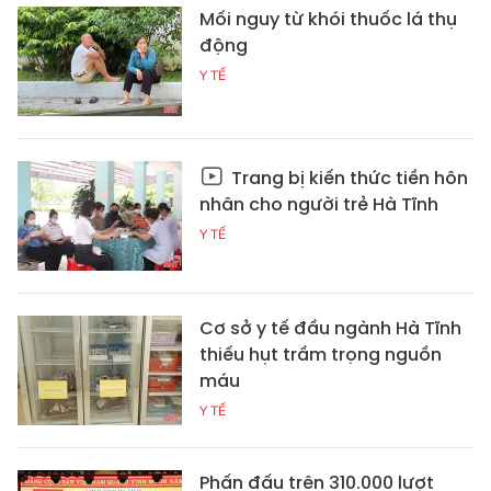
Mối nguy từ khói thuốc lá thụ
động
Y TẾ
Trang bị kiến thức tiền hôn
nhân cho người trẻ Hà Tĩnh
Y TẾ
Cơ sở y tế đầu ngành Hà Tĩnh
thiếu hụt trầm trọng nguồn
máu
Y TẾ
Phấn đấu trên 310.000 lượt