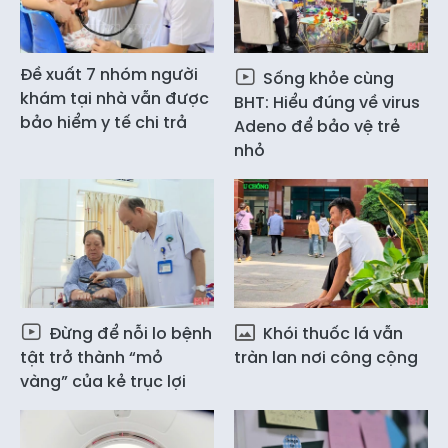
Đề xuất 7 nhóm người
Sống khỏe cùng
khám tại nhà vẫn được
BHT: Hiểu đúng về virus
bảo hiểm y tế chi trả
Adeno để bảo vệ trẻ
nhỏ
Đừng để nỗi lo bệnh
Khói thuốc lá vẫn
tật trở thành “mỏ
tràn lan nơi công cộng
vàng” của kẻ trục lợi