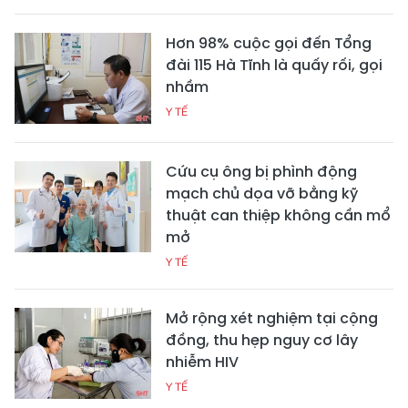
Hơn 98% cuộc gọi đến Tổng
đài 115 Hà Tĩnh là quấy rối, gọi
nhầm
Y TẾ
Cứu cụ ông bị phình động
mạch chủ dọa vỡ bằng kỹ
thuật can thiệp không cần mổ
mở
Y TẾ
Mở rộng xét nghiệm tại cộng
đồng, thu hẹp nguy cơ lây
nhiễm HIV
Y TẾ