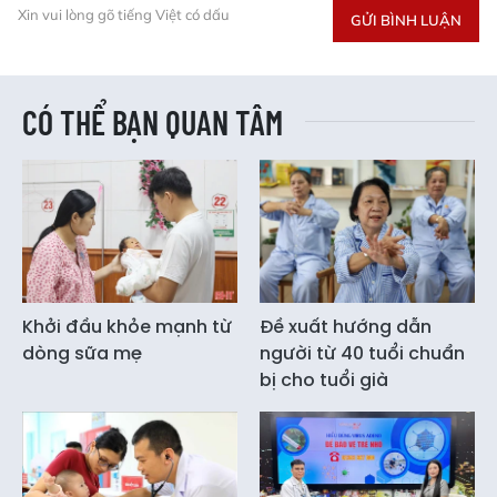
Xin vui lòng gõ tiếng Việt có dấu
GỬI BÌNH LUẬN
CÓ THỂ BẠN QUAN TÂM
Khởi đầu khỏe mạnh từ
Đề xuất hướng dẫn
dòng sữa mẹ
người từ 40 tuổi chuẩn
bị cho tuổi già