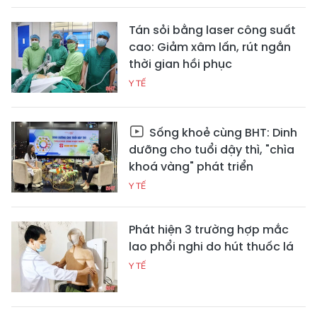
Tán sỏi bằng laser công suất
cao: Giảm xâm lấn, rút ngắn
thời gian hồi phục
Y TẾ
Sống khoẻ cùng BHT: Dinh
dưỡng cho tuổi dậy thì, "chìa
khoá vàng" phát triển
Y TẾ
Phát hiện 3 trường hợp mắc
lao phổi nghi do hút thuốc lá
Y TẾ