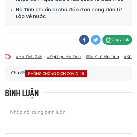
Hà Tĩnh chuẩn bị chu đáo đón công dân từ
Lào về nước
Copy link
#Hà Tĩnh 24h
#Đại học Hà Tĩnh
#Sở Y tế Hà Tĩnh
#Sở Ng
Chủ đề
PHÒNG CHỐNG DỊCH COVID-19
BÌNH LUẬN