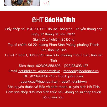
Y TẾ
Giấy phép số: 15/GP-BTTTT do Bộ Thông tin - Truyền thông cấp
ngày 17 tháng 01 năm 2022.
Giám đốc: Nghiêm Sỹ Đống
Trụ sở chính: Số 22, đường Phan Đình Phùng, phường Thành
Sen, tỉnh Hà Tĩnh
Cơ sở 2: Số 01, đường Võ Liêm Sơn, phường Thành Sen, tỉnh Hà
Tĩnh
Điện thoại: (023)95.858.608 - (023)93.693.427
Email:
hatinhdientu@baohatinh.vn
-
toasoan@baohatinh.vn
QC: (023)93.856.715 - Email quảng cáo:
quangcao@baohatinh.vn
-
ads@hatinhtv.vn
Bản quyền thuộc về Báo và phát thanh, truyền hình Hà Tĩnh.
Cấm sao chép dưới mọi hình thức nếu không có sự chấp thuận
bằng văn bản.