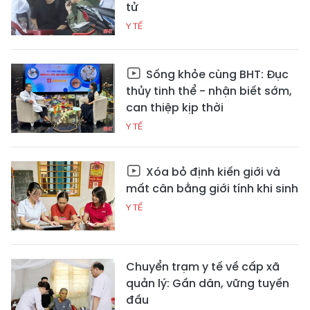
tử
Y TẾ
Sống khỏe cùng BHT: Đục
thủy tinh thể - nhận biết sớm,
can thiệp kịp thời
Y TẾ
Xóa bỏ định kiến giới và
mất cân bằng giới tính khi sinh
Y TẾ
Chuyển trạm y tế về cấp xã
quản lý: Gần dân, vững tuyến
đầu