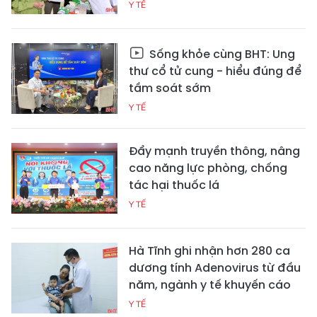
Y TẾ
Sống khỏe cùng BHT: Ung
thư cổ tử cung - hiểu đúng để
tầm soát sớm
Y TẾ
Đẩy mạnh truyền thông, nâng
cao năng lực phòng, chống
tác hại thuốc lá
Y TẾ
Hà Tĩnh ghi nhận hơn 280 ca
dương tính Adenovirus từ đầu
năm, ngành y tế khuyến cáo
Y TẾ