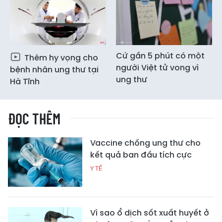
Cứ gần 5 phút có một
Thêm hy vọng cho
người Việt tử vong vì
bệnh nhân ung thư tại
ung thư
Hà Tĩnh
ĐỌC THÊM
Vaccine chống ung thư cho
kết quả ban đầu tích cực
Y TẾ
Vì sao ổ dịch sốt xuất huyết ở