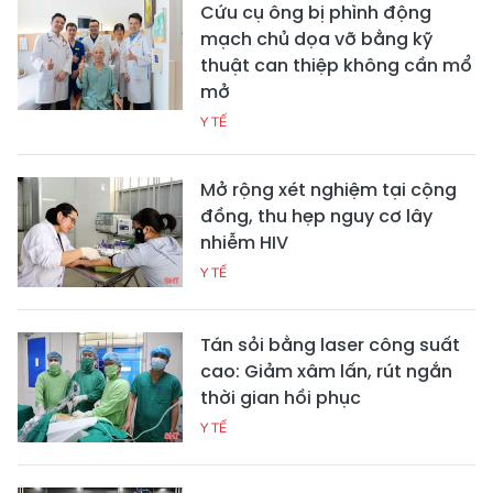
Cứu cụ ông bị phình động
mạch chủ dọa vỡ bằng kỹ
thuật can thiệp không cần mổ
mở
Y TẾ
Mở rộng xét nghiệm tại cộng
đồng, thu hẹp nguy cơ lây
nhiễm HIV
Y TẾ
Tán sỏi bằng laser công suất
cao: Giảm xâm lấn, rút ngắn
thời gian hồi phục
Y TẾ