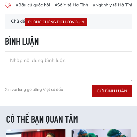
#Bầu cử quốc hội
#Sở Y tế Hà Tĩnh
#Ngành y tế Hà Tĩnh
Chủ đề
PHÒNG CHỐNG DỊCH COVID-19
BÌNH LUẬN
Xin vui lòng gõ tiếng Việt có dấu
GỬI BÌNH LUẬN
CÓ THỂ BẠN QUAN TÂM