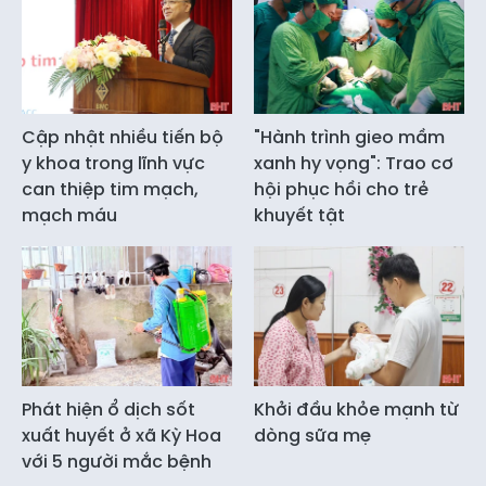
Cập nhật nhiều tiến bộ
"Hành trình gieo mầm
y khoa trong lĩnh vực
xanh hy vọng": Trao cơ
can thiệp tim mạch,
hội phục hồi cho trẻ
mạch máu
khuyết tật
Phát hiện ổ dịch sốt
Khởi đầu khỏe mạnh từ
xuất huyết ở xã Kỳ Hoa
dòng sữa mẹ
với 5 người mắc bệnh