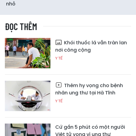
nhỏ
ĐỌC THÊM
Khói thuốc lá vẫn tràn lan
nơi công cộng
Y TẾ
Thêm hy vọng cho bệnh
nhân ung thư tại Hà Tĩnh
Y TẾ
Cứ gần 5 phút có một người
Việt tử vong vì ung thư