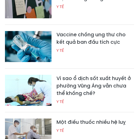
Y TẾ
Vaccine chống ung thư cho
kết quả ban đầu tích cực
Y TẾ
Vì sao ổ dịch sốt xuất huyết ở
phường Vũng Áng vẫn chưa
thể khống chế?
Y TẾ
Một điếu thuốc nhiều hệ luỵ
Y TẾ