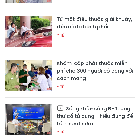
Từ một điếu thuốc giải khuây,
đến nỗi lo bệnh phổi!
Y TẾ
Khám, cấp phát thuốc miễn
phí cho 300 người có công với
cách mạng
Y TẾ
Sống khỏe cùng BHT: Ung
thư cổ tử cung - hiểu đúng để
tầm soát sớm
Y TẾ