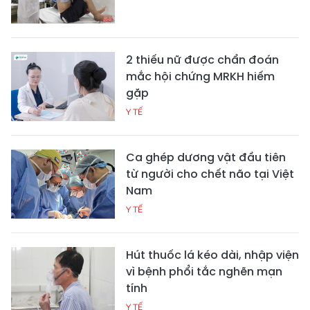
2 thiếu nữ được chẩn đoán
mắc hội chứng MRKH hiếm
gặp
Y TẾ
Ca ghép dương vật đầu tiên
từ người cho chết não tại Việt
Nam
Y TẾ
Hút thuốc lá kéo dài, nhập viện
vì bệnh phổi tắc nghẽn mạn
tính
Y TẾ