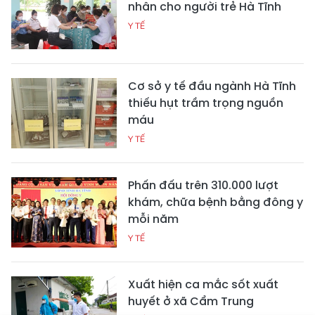
nhân cho người trẻ Hà Tĩnh
Y TẾ
Cơ sở y tế đầu ngành Hà Tĩnh
thiếu hụt trầm trọng nguồn
máu
Y TẾ
Phấn đấu trên 310.000 lượt
khám, chữa bệnh bằng đông y
mỗi năm
Y TẾ
Xuất hiện ca mắc sốt xuất
huyết ở xã Cẩm Trung