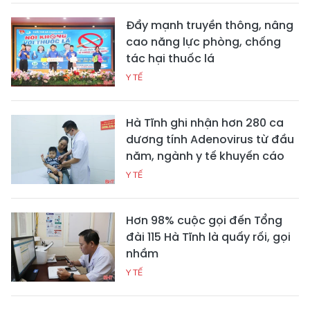
Đẩy mạnh truyền thông, nâng
cao năng lực phòng, chống
tác hại thuốc lá
Y TẾ
Hà Tĩnh ghi nhận hơn 280 ca
dương tính Adenovirus từ đầu
năm, ngành y tế khuyến cáo
Y TẾ
Hơn 98% cuộc gọi đến Tổng
đài 115 Hà Tĩnh là quấy rối, gọi
nhầm
Y TẾ