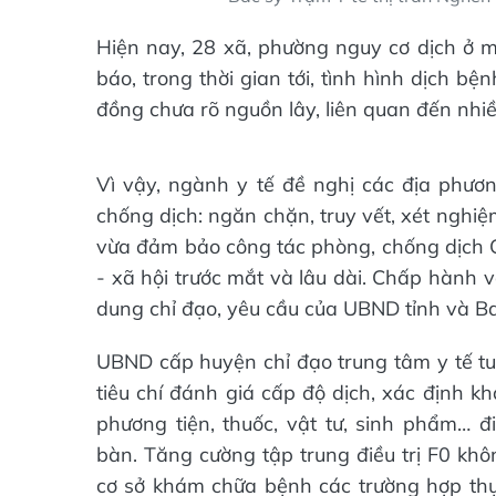
Hiện nay, 28 xã, phường nguy cơ dịch ở m
báo, trong thời gian tới, tình hình dịch b
đồng chưa rõ nguồn lây, liên quan đến nhiều
Vì vậy, ngành y tế đề nghị các địa phươn
chống dịch: ngăn chặn, truy vết, xét nghi
vừa đảm bảo công tác phòng, chống dịch CO
- xã hội trước mắt và lâu dài. Chấp hành v
dung chỉ đạo, yêu cầu của UBND tỉnh và B
UBND cấp huyện chỉ đạo trung tâm y tế tu
tiêu chí đánh giá cấp độ dịch, xác định 
phương tiện, thuốc, vật tư, sinh phẩm… đ
bàn. Tăng cường tập trung điều trị F0 khô
cơ sở khám chữa bệnh các trường hợp th