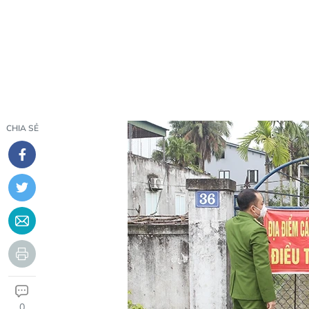
CHIA SẺ
0