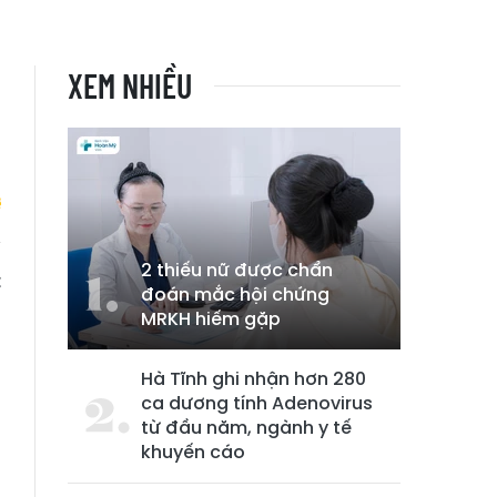
XEM NHIỀU
2 thiếu nữ được chẩn
t
đoán mắc hội chứng
MRKH hiếm gặp
Hà Tĩnh ghi nhận hơn 280
ca dương tính Adenovirus
từ đầu năm, ngành y tế
khuyến cáo