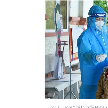
Bác sỹ Trạm Y tế thị trấn Nghèn 