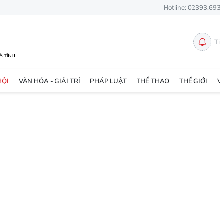
Hotline: 02393.69
T
HỘI
VĂN HÓA - GIẢI TRÍ
PHÁP LUẬT
THỂ THAO
THẾ GIỚI