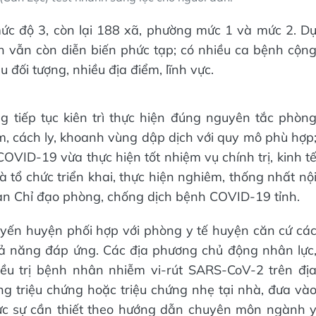
ức độ 3, còn lại 188 xã, phường mức 1 và mức 2. D
ệnh vẫn còn diễn biến phức tạp; có nhiều ca bệnh cộn
 đối tượng, nhiều địa điểm, lĩnh vực.
g tiếp tục kiên trì thực hiện đúng nguyên tắc phòn
ệm, cách ly, khoanh vùng dập dịch với quy mô phù hợp
VID-19 vừa thực hiện tốt nhiệm vụ chính trị, kinh t
à tổ chức triển khai, thực hiện nghiêm, thống nhất nộ
an Chỉ đạo phòng, chống dịch bệnh COVID-19 tỉnh.
yến huyện phối hợp với phòng y tế huyện căn cứ cá
khả năng đáp ứng. Các địa phương chủ động nhân lực
iều trị bệnh nhân nhiễm vi-rút SARS-CoV-2 trên đị
ng triệu chứng hoặc triệu chứng nhẹ tại nhà, đưa và
ực sự cần thiết theo hướng dẫn chuyên môn ngành 