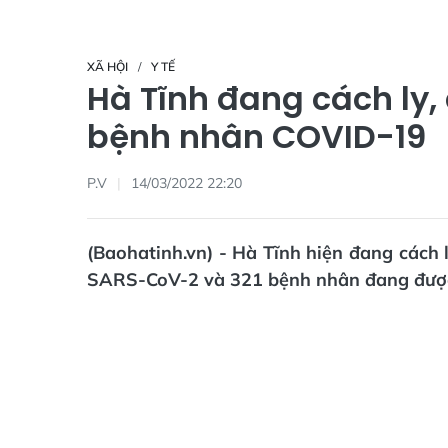
XÃ HỘI
Y TẾ
Hà Tĩnh đang cách ly, 
bệnh nhân COVID-19
P.V
14/03/2022 22:20
(Baohatinh.vn) - Hà Tĩnh hiện đang cách l
SARS-CoV-2 và 321 bệnh nhân đang được đi