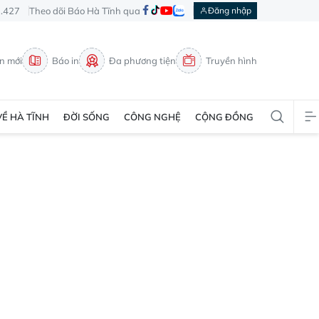
3.427
Theo dõi Báo Hà Tĩnh qua
Đăng nhập
in mới
Báo in
Đa phương tiện
Truyền hình
VỀ HÀ TĨNH
ĐỜI SỐNG
CÔNG NGHỆ
CỘNG ĐỒNG