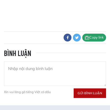
Copy link
BÌNH LUẬN
Xin vui lòng gõ tiếng Việt có dấu
GỬI BÌNH LUẬN