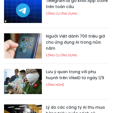
Telegram bị gỡ khỏi App Store
trên toàn cầu
CÔNG CỤ ỨNG DỤNG
Người Việt dành 700 triệu giờ
cho ứng dụng AI trong nửa
năm
CÔNG CỤ ỨNG DỤNG
Lưu ý quan trọng với phụ
huynh trên VNeID từ ngày 1/9
CÔNG NGHỆ
Lý do các công ty AI thu mua