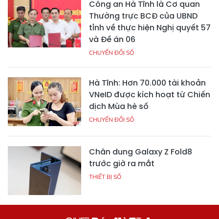
Công an Hà Tĩnh là Cơ quan
Thường trực BCĐ của UBND
tỉnh về thực hiện Nghị quyết 57
và Đề án 06
CHUYỂN ĐỔI SỐ
Hà Tĩnh: Hơn 70.000 tài khoản
VNeID được kích hoạt từ Chiến
dịch Mùa hè số
CHUYỂN ĐỔI SỐ
Chân dung Galaxy Z Fold8
trước giờ ra mắt
THIẾT BỊ SỐ