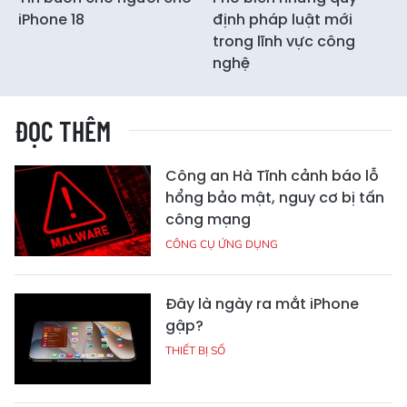
iPhone 18
định pháp luật mới
trong lĩnh vực công
nghệ
ĐỌC THÊM
Công an Hà Tĩnh cảnh báo lỗ
hổng bảo mật, nguy cơ bị tấn
công mạng
CÔNG CỤ ỨNG DỤNG
Đây là ngày ra mắt iPhone
gập?
THIẾT BỊ SỐ