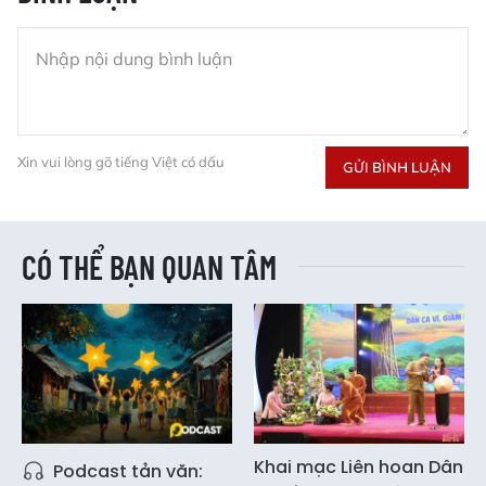
Xin vui lòng gõ tiếng Việt có dấu
GỬI BÌNH LUẬN
CÓ THỂ BẠN QUAN TÂM
Khai mạc Liên hoan Dân
Podcast tản văn: