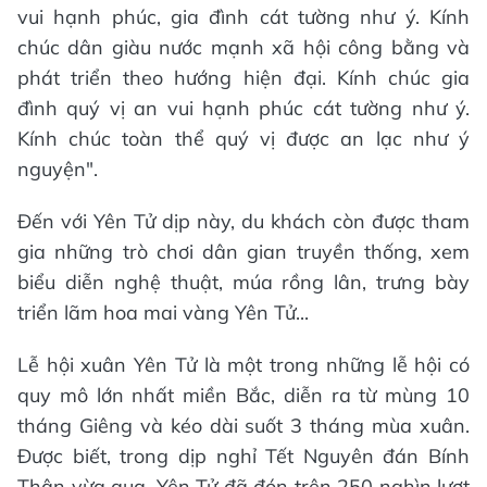
vui hạnh phúc, gia đình cát tường như ý. Kính
chúc dân giàu nước mạnh xã hội công bằng và
phát triển theo hướng hiện đại. Kính chúc gia
đình quý vị an vui hạnh phúc cát tường như ý.
Kính chúc toàn thể quý vị được an lạc như ý
nguyện".
Đến với Yên Tử dịp này, du khách còn được tham
gia những trò chơi dân gian truyền thống, xem
biểu diễn nghệ thuật, múa rồng lân, trưng bày
triển lãm hoa mai vàng Yên Tử...
Lễ hội xuân Yên Tử là một trong những lễ hội có
quy mô lớn nhất miền Bắc, diễn ra từ mùng 10
tháng Giêng và kéo dài suốt 3 tháng mùa xuân.
Được biết, trong dịp nghỉ Tết Nguyên đán Bính
Thân vừa qua, Yên Tử đã đón trên 250 nghìn lượt