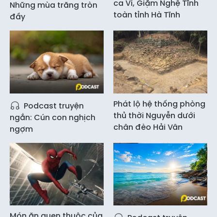
ca Ví, Giặm Nghệ Tĩnh
Những mùa trăng tròn
toàn tỉnh Hà Tĩnh
đầy
Phát lộ hệ thống phòng
Podcast truyện
thủ thời Nguyễn dưới
ngắn: Cún con nghịch
chân đèo Hải Vân
ngợm
Món ăn quen thuộc của