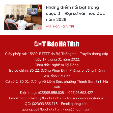
Những điểm nổi bật trong
cuộc thi "Đại sứ văn hóa đọc"
năm 2026
VĂN HÓA - GIẢI TRÍ
Giấy phép số: 15/GP-BTTTT do Bộ Thông tin - Truyền thông cấp
ngày 17 tháng 01 năm 2022.
Giám đốc: Nghiêm Sỹ Đống
Trụ sở chính: Số 22, đường Phan Đình Phùng, phường Thành
Sen, tỉnh Hà Tĩnh
Cơ sở 2: Số 01, đường Võ Liêm Sơn, phường Thành Sen, tỉnh Hà
Tĩnh
Điện thoại: (023)95.858.608 - (023)93.693.427
Email:
hatinhdientu@baohatinh.vn
-
toasoan@baohatinh.vn
QC: (023)93.856.715 - Email quảng cáo:
quangcao@baohatinh.vn
-
ads@hatinhtv.vn