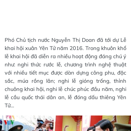
Phó Chủ tịch nước Nguyễn Thị Doan đã tới dự Lễ
khai hội xuân Yên Tử năm 2016. Trong khuôn khổ
lễ khai hội đã diễn ra nhiều hoạt động đáng chú ý
như: nghi thức rước lễ, chương trình nghệ thuật
với nhiều tiết mục được dàn dựng công phu, đặc
sắc, múa rồng lân; nghi lễ gióng trống, thỉnh
chuông khai hội, nghi lễ chúc phúc đầu năm, nghi
lễ cầu quốc thái dân an, lễ đóng dấu thiêng Yên
Tử…