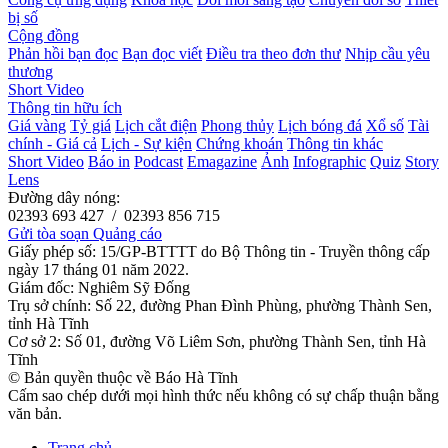
bị số
Cộng đồng
Phản hồi bạn đọc
Bạn đọc viết
Điều tra theo đơn thư
Nhịp cầu yêu
thương
Short Video
Thông tin hữu ích
Giá vàng
Tỷ giá
Lịch cắt điện
Phong thủy
Lịch bóng đá
Xổ số
Tài
chính - Giá cả
Lịch - Sự kiện
Chứng khoán
Thông tin khác
Short Video
Báo in
Podcast
Emagazine
Ảnh
Infographic
Quiz
Story
Lens
Đường dây nóng:
02393 693 427 / 02393 856 715
Gửi tòa soạn
Quảng cáo
Giấy phép số: 15/GP-BTTTT do Bộ Thông tin - Truyền thông cấp
ngày 17 tháng 01 năm 2022.
Giám đốc: Nghiêm Sỹ Đống
Trụ sở chính: Số 22, đường Phan Đình Phùng, phường Thành Sen,
tỉnh Hà Tĩnh
Cơ sở 2: Số 01, đường Võ Liêm Sơn, phường Thành Sen, tỉnh Hà
Tĩnh
© Bản quyền thuộc về Báo Hà Tĩnh
Cấm sao chép dưới mọi hình thức nếu không có sự chấp thuận bằng
văn bản.
Trang chủ