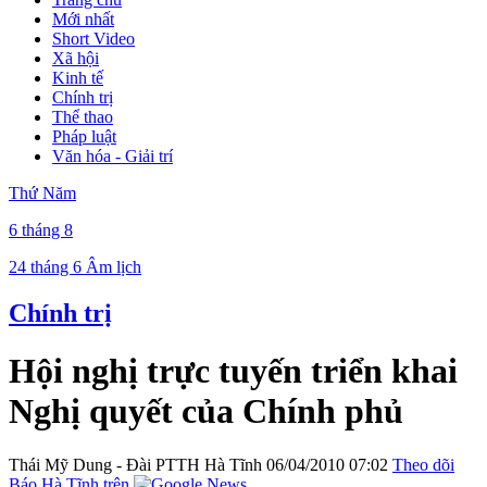
Mới nhất
Short Video
Xã hội
Kinh tế
Chính trị
Thể thao
Pháp luật
Văn hóa - Giải trí
Thứ Năm
6 tháng 8
24 tháng 6 Âm lịch
Chính trị
Hội nghị trực tuyến triển khai
Nghị quyết của Chính phủ
Thái Mỹ Dung - Đài PTTH Hà Tĩnh
06/04/2010 07:02
Theo dõi
Báo Hà Tĩnh trên