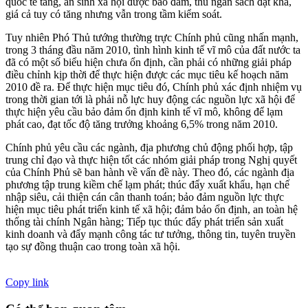
quốc tế tăng, an sinh xã hội được bảo đảm, thu ngân sách đạt khá,
giá cả tuy có tăng nhưng vẫn trong tầm kiểm soát.
Tuy nhiên Phó Thủ tướng thường trực Chính phủ cũng nhấn mạnh,
trong 3 tháng đầu năm 2010, tình hình kinh tế vĩ mô của đất nước ta
đã có một số biểu hiện chưa ổn định, cần phải có những giải pháp
điều chỉnh kịp thời để thực hiện được các mục tiêu kế hoạch năm
2010 đề ra. Để thực hiện mục tiêu đó, Chính phủ xác định nhiệm vụ
trong thời gian tới là phải nỗ lực huy động các nguồn lực xã hội để
thực hiện yêu cầu bảo đảm ổn định kinh tế vĩ mô, không để lạm
phát cao, đạt tốc độ tăng trưởng khoảng 6,5% trong năm 2010.
Chính phủ yêu cầu các ngành, địa phương chủ động phối hợp, tập
trung chỉ đạo và thực hiện tốt các nhóm giải pháp trong Nghị quyết
của Chính Phủ sẽ ban hành về vấn đề này. Theo đó, các ngành địa
phương tập trung kiềm chế lạm phát; thúc đẩy xuất khẩu, hạn chế
nhập siêu, cải thiện cán cân thanh toán; bảo đảm nguồn lực thực
hiện mục tiêu phát triển kinh tế xã hội; đảm bảo ổn định, an toàn hệ
thống tài chính Ngân hàng; Tiếp tục thúc đẩy phát triển sản xuất
kinh doanh và đẩy mạnh công tác tư tưởng, thông tin, tuyên truyền
tạo sự đồng thuận cao trong toàn xã hội.
Copy link