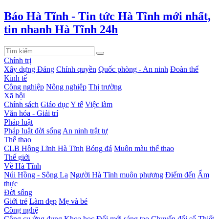
Báo Hà Tĩnh - Tin tức Hà Tĩnh mới nhất,
tin nhanh Hà Tĩnh 24h
Chính trị
Xây dựng Đảng
Chính quyền
Quốc phòng - An ninh
Đoàn thể
Kinh tế
Công nghiệp
Nông nghiệp
Thị trường
Xã hội
Chính sách
Giáo dục
Y tế
Việc làm
Văn hóa - Giải trí
Pháp luật
Pháp luật đời sống
An ninh trật tự
Thể thao
CLB Hồng Lĩnh Hà Tĩnh
Bóng đá
Muôn màu thể thao
Thế giới
Về Hà Tĩnh
Núi Hồng - Sông La
Người Hà Tĩnh muôn phương
Điểm đến
Ẩm
thực
Đời sống
Giới trẻ
Làm đẹp
Mẹ và bé
Công nghệ
Công cụ ứng dụng
Khoa học
Đổi mới sáng tạo
Chuyển đổi số
Thiết