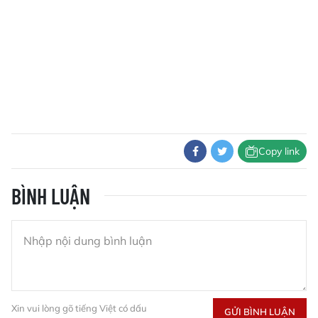
Copy link
BÌNH LUẬN
Xin vui lòng gõ tiếng Việt có dấu
GỬI BÌNH LUẬN