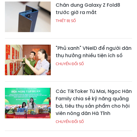
Chân dung Galaxy Z Fold8
trước giờ ra mắt
THIẾT BỊ SỐ
"Phủ xanh" VNeID để người dân
thụ hưởng nhiều tiện ích số
CHUYỂN ĐỔI SỐ
Các TikToker Tú Mai, Ngọc Hân
Family chia sẻ kỹ năng quảng
bá, tiêu thụ sản phẩm cho hội
viên nông dân Hà Tĩnh
CHUYỂN ĐỔI SỐ