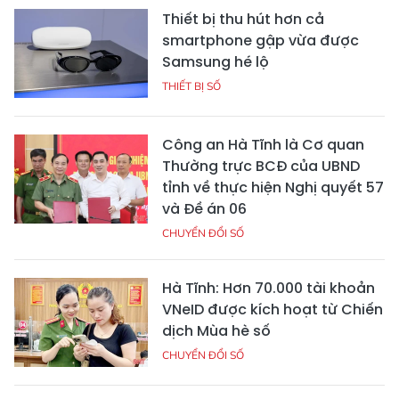
Thiết bị thu hút hơn cả
smartphone gập vừa được
Samsung hé lộ
THIẾT BỊ SỐ
Công an Hà Tĩnh là Cơ quan
Thường trực BCĐ của UBND
tỉnh về thực hiện Nghị quyết 57
và Đề án 06
CHUYỂN ĐỔI SỐ
Hà Tĩnh: Hơn 70.000 tài khoản
VNeID được kích hoạt từ Chiến
dịch Mùa hè số
CHUYỂN ĐỔI SỐ