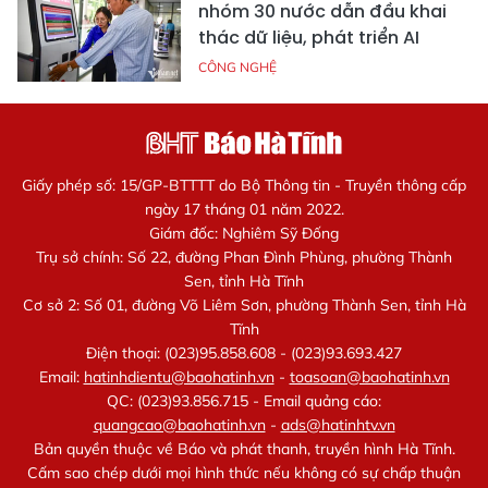
nhóm 30 nước dẫn đầu khai
thác dữ liệu, phát triển AI
CÔNG NGHỆ
Giấy phép số: 15/GP-BTTTT do Bộ Thông tin - Truyền thông cấp
ngày 17 tháng 01 năm 2022.
Giám đốc: Nghiêm Sỹ Đống
Trụ sở chính: Số 22, đường Phan Đình Phùng, phường Thành
Sen, tỉnh Hà Tĩnh
Cơ sở 2: Số 01, đường Võ Liêm Sơn, phường Thành Sen, tỉnh Hà
Tĩnh
Điện thoại: (023)95.858.608 - (023)93.693.427
Email:
hatinhdientu@baohatinh.vn
-
toasoan@baohatinh.vn
QC: (023)93.856.715 - Email quảng cáo:
quangcao@baohatinh.vn
-
ads@hatinhtv.vn
Bản quyền thuộc về Báo và phát thanh, truyền hình Hà Tĩnh.
Cấm sao chép dưới mọi hình thức nếu không có sự chấp thuận