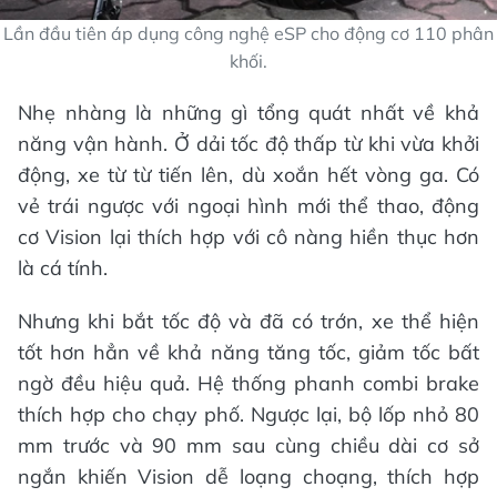
Lần đầu tiên áp dụng công nghệ eSP cho động cơ 110 phân
khối.
Nhẹ nhàng là những gì tổng quát nhất về khả
năng vận hành. Ở dải tốc độ thấp từ khi vừa khởi
động, xe từ từ tiến lên, dù xoắn hết vòng ga. Có
vẻ trái ngược với ngoại hình mới thể thao, động
cơ Vision lại thích hợp với cô nàng hiền thục hơn
là cá tính.
Nhưng khi bắt tốc độ và đã có trớn, xe thể hiện
tốt hơn hẳn về khả năng tăng tốc, giảm tốc bất
ngờ đều hiệu quả. Hệ thống phanh combi brake
thích hợp cho chạy phố. Ngược lại, bộ lốp nhỏ 80
mm trước và 90 mm sau cùng chiều dài cơ sở
ngắn khiến Vision dễ loạng choạng, thích hợp