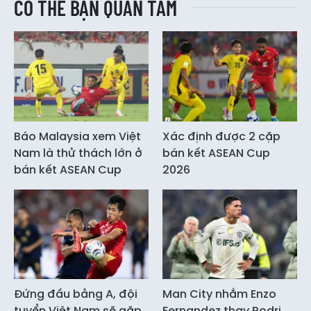
CÓ THỂ BẠN QUAN TÂM
Báo Malaysia xem Việt
Xác định được 2 cặp
Nam là thử thách lớn ở
bán kết ASEAN Cup
bán kết ASEAN Cup
2026
Đứng đầu bảng A, đội
Man City nhắm Enzo
tuyển Việt Nam sẽ gặp
Fernandez thay Rodri