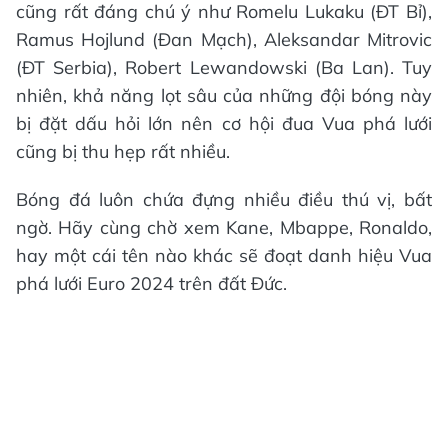
cũng rất đáng chú ý như Romelu Lukaku (ĐT Bỉ),
Ramus Hojlund (Đan Mạch), Aleksandar Mitrovic
(ĐT Serbia), Robert Lewandowski (Ba Lan). Tuy
nhiên, khả năng lọt sâu của những đội bóng này
bị đặt dấu hỏi lớn nên cơ hội đua Vua phá lưới
cũng bị thu hẹp rất nhiều.
Bóng đá luôn chứa đựng nhiều điều thú vị, bất
ngờ. Hãy cùng chờ xem Kane, Mbappe, Ronaldo,
hay một cái tên nào khác sẽ đoạt danh hiệu Vua
phá lưới Euro 2024 trên đất Đức.