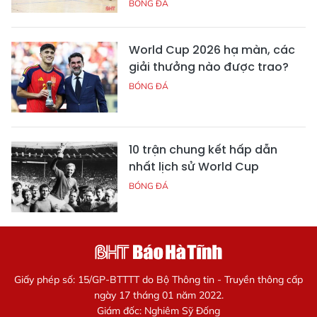
BÓNG ĐÁ
World Cup 2026 hạ màn, các
giải thưởng nào được trao?
BÓNG ĐÁ
10 trận chung kết hấp dẫn
nhất lịch sử World Cup
BÓNG ĐÁ
Giấy phép số: 15/GP-BTTTT do Bộ Thông tin - Truyền thông cấp
ngày 17 tháng 01 năm 2022.
Giám đốc: Nghiêm Sỹ Đống