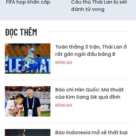
FIFA họp khẩn cấp
Cầu thủ Thái Lan bị sét
đánh tử vong
ĐỌC THÊM
Toàn thắng 3 trận, Thái Lan ở
rất gần ngôi đầu bảng B
BÓNG ĐÁ
Báo chí Hàn Quốc: Ma thuật
của Kim Sang Sik quá đỉnh
BÓNG ĐÁ
Báo Indonesia mổ xẻ thất bại