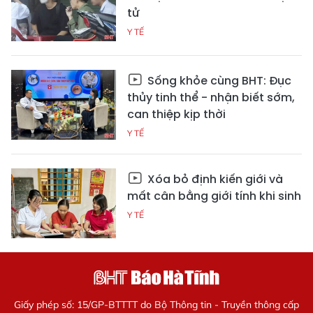
tử
Y TẾ
Sống khỏe cùng BHT: Đục
thủy tinh thể - nhận biết sớm,
can thiệp kịp thời
Y TẾ
Xóa bỏ định kiến giới và
mất cân bằng giới tính khi sinh
Y TẾ
Giấy phép số: 15/GP-BTTTT do Bộ Thông tin - Truyền thông cấp