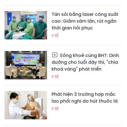
Tán sỏi bằng laser công suất
cao: Giảm xâm lấn, rút ngắn
thời gian hồi phục
Y TẾ
Sống khoẻ cùng BHT: Dinh
dưỡng cho tuổi dậy thì, "chìa
khoá vàng" phát triển
Y TẾ
Phát hiện 3 trường hợp mắc
lao phổi nghi do hút thuốc lá
Y TẾ