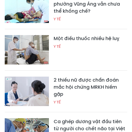
phường Vũng Áng vẫn chưa
thể khống chế?
Y TẾ
Một điếu thuốc nhiều hệ luỵ
Y TẾ
2 thiếu nữ được chẩn đoán
mắc hội chứng MRKH hiếm
gặp
Y TẾ
Ca ghép dương vật đầu tiên
từ người cho chết não tại Việt