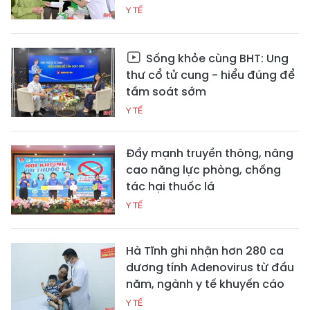
Y TẾ
Sống khỏe cùng BHT: Ung
thư cổ tử cung - hiểu đúng để
tầm soát sớm
Y TẾ
Đẩy mạnh truyền thông, nâng
cao năng lực phòng, chống
tác hại thuốc lá
Y TẾ
Hà Tĩnh ghi nhận hơn 280 ca
dương tính Adenovirus từ đầu
năm, ngành y tế khuyến cáo
Y TẾ