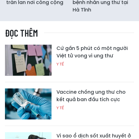
tràn lan nơi công cộng
bệnh nhân ung thư tại
Hà Tĩnh
ĐỌC THÊM
Cứ gần 5 phút có một người
Việt tử vong vì ung thư
Y TẾ
Vaccine chống ung thư cho
kết quả ban đầu tích cực
Y TẾ
Vì sao ổ dịch sốt xuất huyết ở