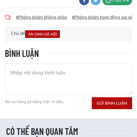
Copy link
#Phòng khám không phép
#Phòng khám hoạt động sai giờ
Chủ đề
AN SINH XÃ HỘI
BÌNH LUẬN
Xin vui lòng gõ tiếng Việt có dấu
GỬI BÌNH LUẬN
CÓ THỂ BẠN QUAN TÂM