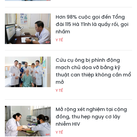
Hơn 98% cuộc gọi đến Tổng
đài 115 Hà Tĩnh là quấy rối, gọi
nhầm
Y TẾ
Cứu cụ ông bị phình động
mạch chủ dọa vỡ bằng kỹ
thuật can thiệp không cần mổ
mở
Y TẾ
Mở rộng xét nghiệm tại cộng
đồng, thu hẹp nguy cơ lây
nhiễm HIV
Y TẾ