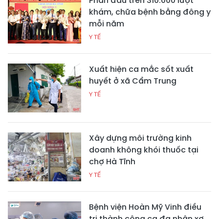
Phấn đấu trên 310.000 lượt
khám, chữa bệnh bằng đông y
mỗi năm
Y TẾ
Xuất hiện ca mắc sốt xuất
huyết ở xã Cẩm Trung
Y TẾ
Xây dựng môi trường kinh
doanh không khói thuốc tại
chợ Hà Tĩnh
Y TẾ
Bệnh viện Hoàn Mỹ Vinh điều
trị thành công ca đa nhân xơ,