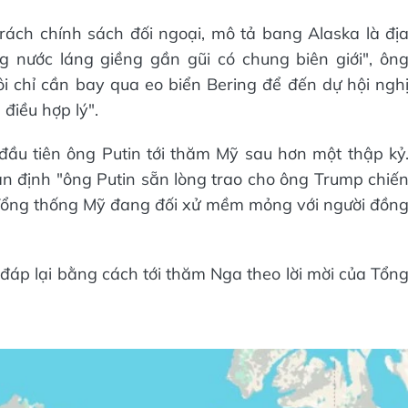
rách chính sách đối ngoại, mô tả bang Alaska là đị
 nước láng giềng gần gũi có chung biên giới", ôn
i chỉ cần bay qua eo biển Bering để đến dự hội ngh
điều hợp lý".
đầu tiên ông Putin tới thăm Mỹ sau hơn một thập kỷ
hận định "ông Putin sẵn lòng trao cho ông Trump chiế
ì Tổng thống Mỹ đang đối xử mềm mỏng với người đồn
áp lại bằng cách tới thăm Nga theo lời mời của Tổn