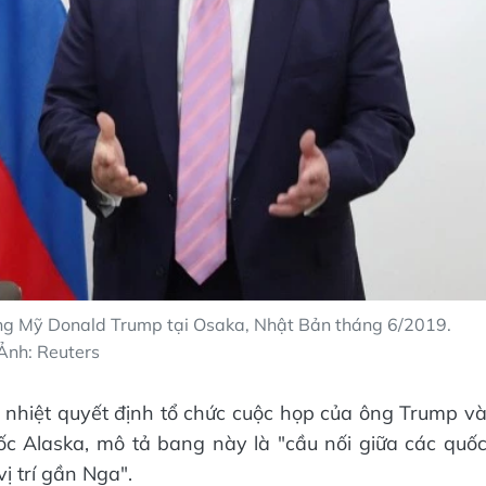
ống Mỹ Donald Trump tại Osaka, Nhật Bản tháng 6/2019.
Ảnh: Reuters
nhiệt quyết định tổ chức cuộc họp của ông Trump v
ốc Alaska, mô tả bang này là "cầu nối giữa các quố
vị trí gần Nga".