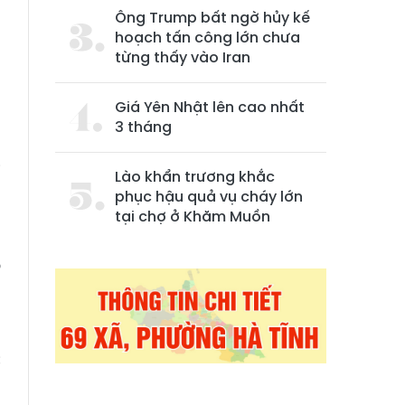
Ông Trump bất ngờ hủy kế
hoạch tấn công lớn chưa
từng thấy vào Iran
Giá Yên Nhật lên cao nhất
3 tháng
i
Lào khẩn trương khắc
phục hậu quả vụ cháy lớn
tại chợ ở Khăm Muồn
d
o
g
c
n