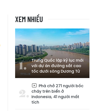
XEM NHIỀU
Trung Quốc lập kỷ lục mới
g
với dự án đường sắt cao
tốc dưới sông Dương Tử
Phà chở 271 người bốc
cháy trên biển ở
Indonesia, 41 người mất
tích