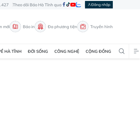
3.427
Theo dõi Báo Hà Tĩnh qua
Đăng nhập
in mới
Báo in
Đa phương tiện
Truyền hình
VỀ HÀ TĨNH
ĐỜI SỐNG
CÔNG NGHỆ
CỘNG ĐỒNG