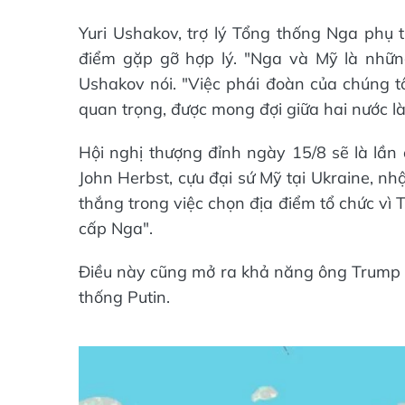
Yuri Ushakov, trợ lý Tổng thống Nga phụ t
điểm gặp gỡ hợp lý. "Nga và Mỹ là những
Ushakov nói. "Việc phái đoàn của chúng tô
quan trọng, được mong đợi giữa hai nước là 
Hội nghị thượng đỉnh ngày 15/8 sẽ là lần 
John Herbst, cựu đại sứ Mỹ tại Ukraine, n
thắng trong việc chọn địa điểm tổ chức v
cấp Nga".
Điều này cũng mở ra khả năng ông Trump đ
thống Putin.