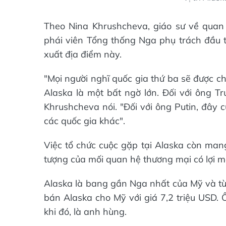
Theo Nina Khrushcheva, giáo sư về quan
phái viên Tổng thống Nga phụ trách đầu tư
xuất địa điểm này.
"Mọi người nghĩ quốc gia thứ ba sẽ được ch
Alaska là một bất ngờ lớn. Đối với ông Tr
Khrushcheva nói. "Đối với ông Putin, đây c
các quốc gia khác".
Việc tổ chức cuộc gặp tại Alaska còn man
tượng của mối quan hệ thương mại có lợi 
Alaska là bang gần Nga nhất của Mỹ và từ
bán Alaska cho Mỹ với giá 7,2 triệu USD.
khi đó, là anh hùng.