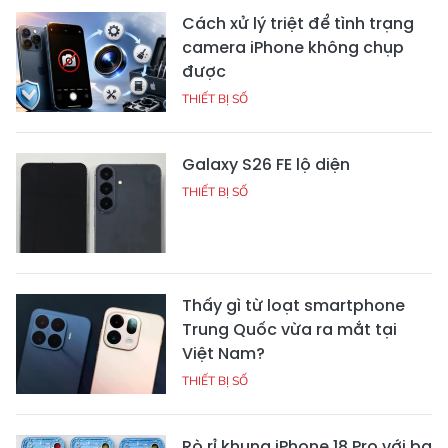
Cách xử lý triệt để tình trạng
camera iPhone không chụp
được
THIẾT BỊ SỐ
Galaxy S26 FE lộ diện
THIẾT BỊ SỐ
Thấy gì từ loạt smartphone
Trung Quốc vừa ra mắt tại
Việt Nam?
THIẾT BỊ SỐ
Rò rỉ khung iPhone 18 Pro với ba