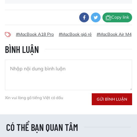
Copy link
#MacBook A18 Pro
#MacBook giá rẻ
#MacBook Air M4
BÌNH LUẬN
Xin vui lòng gõ tiếng Việt có dấu
GỬI BÌNH LUẬN
CÓ THỂ BẠN QUAN TÂM