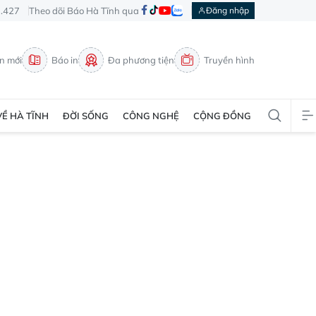
3.427
Theo dõi Báo Hà Tĩnh qua
Đăng nhập
in mới
Báo in
Đa phương tiện
Truyền hình
VỀ HÀ TĨNH
ĐỜI SỐNG
CÔNG NGHỆ
CỘNG ĐỒNG