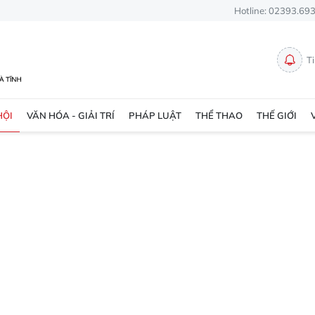
Hotline: 02393.69
T
HỘI
VĂN HÓA - GIẢI TRÍ
PHÁP LUẬT
THỂ THAO
THẾ GIỚI