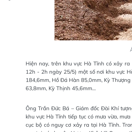
Hiện nay, trên khu vực Hà Tĩnh có xảy ra
12h - 2h ngày 25/5) một số nơi khu vực H
184,6mm, Hồ Đá Hàn 85,0mm, Kỳ Thượng 
63,8mm, Kỳ Thịnh 45,6mm...
Ông Trần Đức Bá – Giám đốc Đài Khí tượng 
khu vực Hà Tĩnh tiếp tục có mưa vừa, mưa to
cục bộ có nguy cơ xảy ra tại Hà Tĩnh. Tro