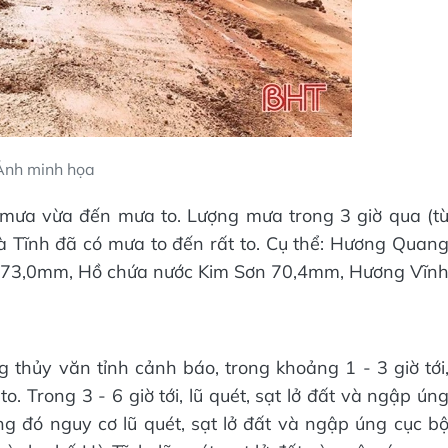
Ảnh minh họa
 mưa vừa đến mưa to. Lượng mưa trong 3 giờ qua (t
à Tĩnh đã có mưa to đến rất to. Cụ thể: Hương Quan
73,0mm, Hồ chứa nước Kim Sơn 70,4mm, Hương Vĩn
thủy văn tỉnh cảnh báo, trong khoảng 1 - 3 giờ tới
. Trong 3 - 6 giờ tới, lũ quét, sạt lở đất và ngập ún
ng đó nguy cơ lũ quét, sạt lở đất và ngập úng cục b