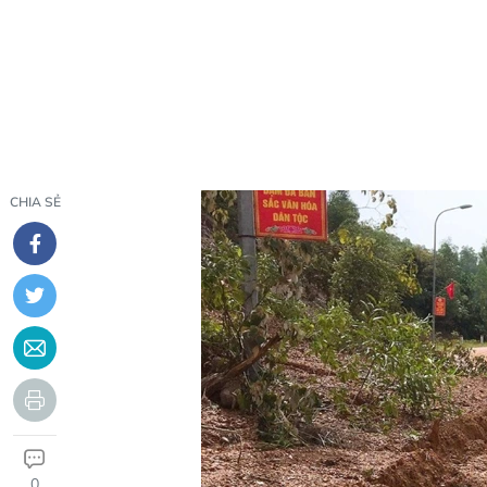
CHIA SẺ
0