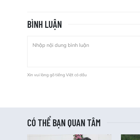
BÌNH LUẬN
Xin vui lòng gõ tiếng Việt có dấu
CÓ THỂ BẠN QUAN TÂM