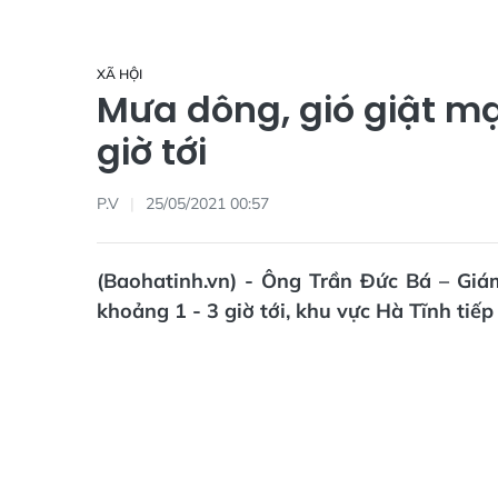
XÃ HỘI
Mưa dông, gió giật mạ
giờ tới
P.V
25/05/2021 00:57
(Baohatinh.vn) - Ông Trần Đức Bá – Giá
khoảng 1 - 3 giờ tới, khu vực Hà Tĩnh tiế