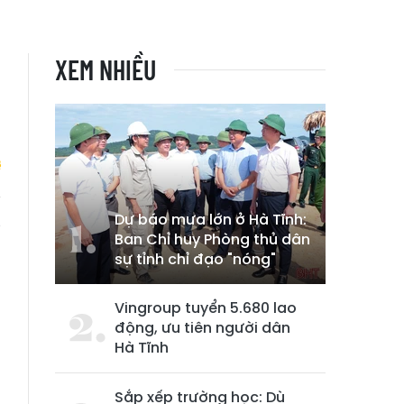
XEM NHIỀU
Dự báo mưa lớn ở Hà Tĩnh:
g
Ban Chỉ huy Phòng thủ dân
sự tỉnh chỉ đạo "nóng"
Vingroup tuyển 5.680 lao
động, ưu tiên người dân
Hà Tĩnh
Sắp xếp trường học: Dù