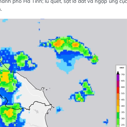
ành phố Hà Tĩnh; lũ quét, sạt lở đất và ngập úng cụ
.