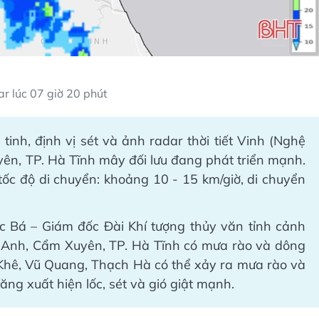
r lúc 07 giờ 20 phút
tinh, định vị sét và ảnh radar thời tiết Vinh (Nghệ
yên, TP. Hà Tĩnh mây đối lưu đang phát triển mạnh.
tốc độ di chuyển: khoảng 10 - 15 km/giờ, di chuyển
c Bá – Giám đốc Đài Khí tượng thủy văn tỉnh cảnh
Kỳ Anh, Cẩm Xuyên, TP. Hà Tĩnh có mưa rào và dông
Khê, Vũ Quang, Thạch Hà có thể xảy ra mưa rào và
g xuất hiện lốc, sét và gió giật mạnh.