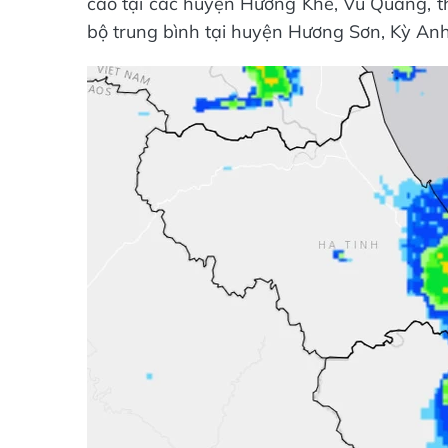
cao tại các huyện Hương Khê, Vũ Quang, th
bộ trung bình tại huyện Hương Sơn, Kỳ Anh