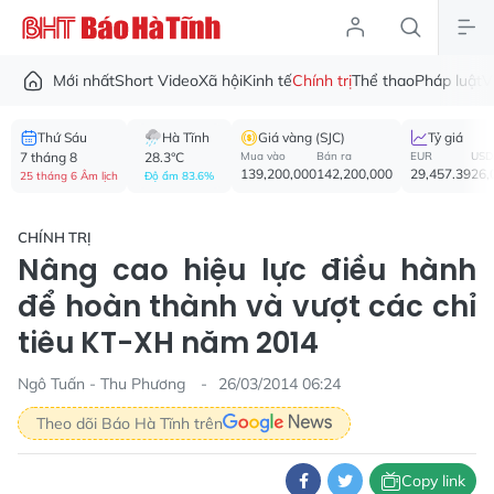
Mới nhất
Short Video
Xã hội
Kinh tế
Chính trị
Thể thao
Pháp luật
V
Thứ Sáu
Hà Tĩnh
Giá vàng (SJC)
Tỷ giá
7 tháng 8
28.3°C
Mua vào
Bán ra
EUR
USD
139,200,000
142,200,000
29,457.39
26,
25 tháng 6 Âm lịch
Độ ẩm 83.6%
CHÍNH TRỊ
Nâng cao hiệu lực điều hành
để hoàn thành và vượt các chỉ
tiêu KT-XH năm 2014
Ngô Tuấn - Thu Phương
26/03/2014 06:24
Theo dõi Báo Hà Tĩnh trên
Copy link