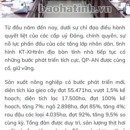
­­Từ đầu năm đến nay, dưới sự chỉ đạo điều hành
quyết liệt của các cấp uỷ Đảng, chính quyền, sự
nỗ lực phấn đấu của các tầng lớp nhân dân, tình
hình KT-XHtrên địa bàn tỉnh nhà tiếp tục có
những bước phát triển tích cực, QP-AN được củng
cố, giữ vững.
Sản xuất nông nghiệp có bước phát triển mới,
diện tích lúa gieo cấy đạt 55.471ha, vượt 1,5% kế
hoạch; diện tích lạc 17.500ha, đạt 100% kế
hoạch, tăng 7%; ngô 2.898ha, đạt 85%, tăng 4%;
rau đậu các loại 4.035ha, đạt 92%, tăng 9,5% so
cùng kỳ. Tổng đàn được duy trì, sản lượng thịt hơi