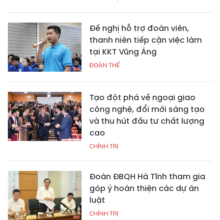
Đề nghị hỗ trợ đoàn viên,
thanh niên tiếp cận việc làm
tại KKT Vũng Áng
ĐOÀN THỂ
Tạo đột phá về ngoại giao
công nghệ, đổi mới sáng tạo
và thu hút đầu tư chất lượng
cao
CHÍNH TRỊ
Đoàn ĐBQH Hà Tĩnh tham gia
góp ý hoàn thiện các dự án
luật
CHÍNH TRỊ