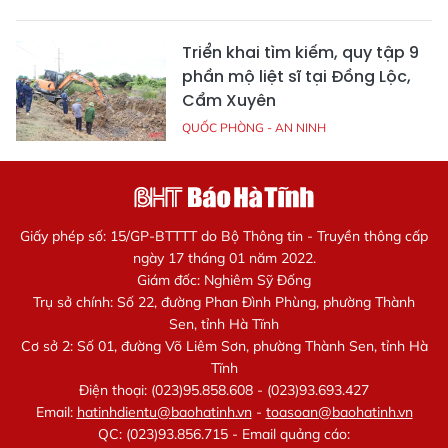
Triển khai tìm kiếm, quy tập 9
phần mộ liệt sĩ tại Đồng Lộc,
Cẩm Xuyên
QUỐC PHÒNG - AN NINH
Giấy phép số: 15/GP-BTTTT do Bộ Thông tin - Truyền thông cấp
ngày 17 tháng 01 năm 2022.
Giám đốc: Nghiêm Sỹ Đống
Trụ sở chính: Số 22, đường Phan Đình Phùng, phường Thành
Sen, tỉnh Hà Tĩnh
Cơ sở 2: Số 01, đường Võ Liêm Sơn, phường Thành Sen, tỉnh Hà
Tĩnh
Điện thoại: (023)95.858.608 - (023)93.693.427
Email:
hatinhdientu@baohatinh.vn
-
toasoan@baohatinh.vn
QC: (023)93.856.715 - Email quảng cáo: