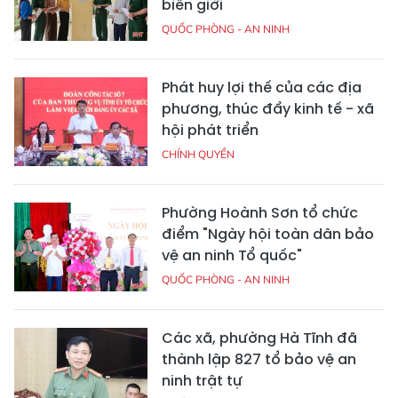
biên giới
QUỐC PHÒNG - AN NINH
Phát huy lợi thế của các địa
phương, thúc đẩy kinh tế - xã
hội phát triển
CHÍNH QUYỀN
Phường Hoành Sơn tổ chức
điểm "Ngày hội toàn dân bảo
vệ an ninh Tổ quốc"
QUỐC PHÒNG - AN NINH
Các xã, phường Hà Tĩnh đã
thành lập 827 tổ bảo vệ an
ninh trật tự