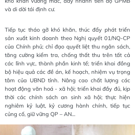
khó khăn vướng mắc, đẩy nhanh tiến độ GPMB
và di dời tái định cư.
Tiếp tục tháo gỡ khó khăn, thúc đẩy phát triển
sản xuất kinh doanh theo Nghị quyết 01/NQ-CP
của Chính phủ; chỉ đạo quyết liệt thu ngân sách,
tăng cường kiểm tra, chống thất thu trên tất cả
các lĩnh vực, thành phần kinh tế; triển khai đồng
bộ hiệu quả các đề án, kế hoạch, nhiệm vụ trọng
tâm của UBND tỉnh. Nâng cao chất lượng các
hoạt động văn hoá - xã hội; triển khai đầy đủ, kịp
thời các chính sách an sinh xã hội; thực hiện
nghiêm kỷ luật, kỷ cương hành chính, tiếp tục
củng cố, giữ vững QP – AN...