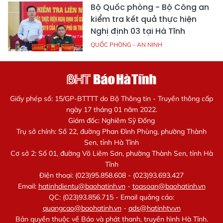
Bộ Quốc phòng - Bộ Công an
kiểm tra kết quả thực hiện
Nghị định 03 tại Hà Tĩnh
QUỐC PHÒNG - AN NINH
Giấy phép số: 15/GP-BTTTT do Bộ Thông tin - Truyền thông cấp
ngày 17 tháng 01 năm 2022.
Giám đốc: Nghiêm Sỹ Đống
Trụ sở chính: Số 22, đường Phan Đình Phùng, phường Thành
Sen, tỉnh Hà Tĩnh
Cơ sở 2: Số 01, đường Võ Liêm Sơn, phường Thành Sen, tỉnh Hà
Tĩnh
Điện thoại: (023)95.858.608 - (023)93.693.427
Email:
hatinhdientu@baohatinh.vn
-
toasoan@baohatinh.vn
QC: (023)93.856.715 - Email quảng cáo:
quangcao@baohatinh.vn
-
ads@hatinhtv.vn
Bản quyền thuộc về Báo và phát thanh, truyền hình Hà Tĩnh.