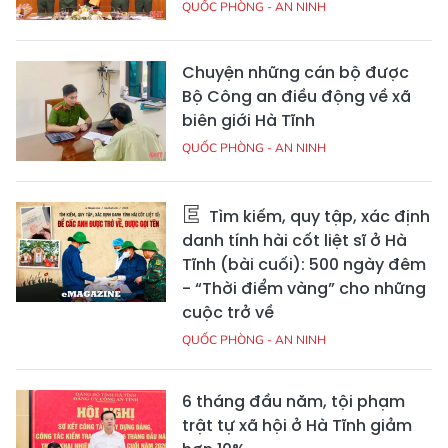
QUỐC PHÒNG - AN NINH
Chuyện những cán bộ được
Bộ Công an điều động về xã
biên giới Hà Tĩnh
QUỐC PHÒNG - AN NINH
Tìm kiếm, quy tập, xác định
danh tính hài cốt liệt sĩ ở Hà
Tĩnh (bài cuối): 500 ngày đêm
- “Thời điểm vàng” cho những
cuộc trở về
QUỐC PHÒNG - AN NINH
6 tháng đầu năm, tội phạm
trật tự xã hội ở Hà Tĩnh giảm