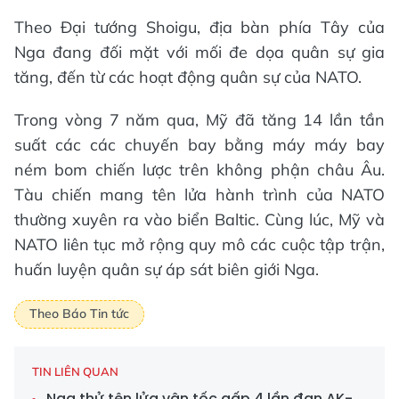
Theo Đại tướng Shoigu, địa bàn phía Tây của
Nga đang đối mặt với mối đe dọa quân sự gia
tăng, đến từ các hoạt động quân sự của NATO.
Trong vòng 7 năm qua, Mỹ đã tăng 14 lần tần
suất các các chuyến bay bằng máy máy bay
ném bom chiến lược trên không phận châu Âu.
Tàu chiến mang tên lửa hành trình của NATO
thường xuyên ra vào biển Baltic. Cùng lúc, Mỹ và
NATO liên tục mở rộng quy mô các cuộc tập trận,
huấn luyện quân sự áp sát biên giới Nga.
Theo Báo Tin tức
TIN LIÊN QUAN
Nga thử tên lửa vận tốc gấp 4 lần đạn AK-