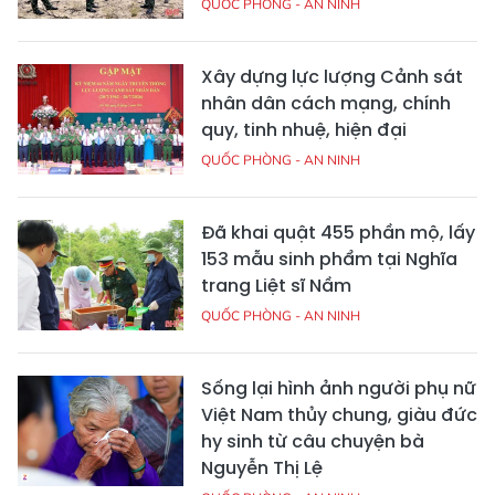
QUỐC PHÒNG - AN NINH
Xây dựng lực lượng Cảnh sát
nhân dân cách mạng, chính
quy, tinh nhuệ, hiện đại
QUỐC PHÒNG - AN NINH
Đã khai quật 455 phần mộ, lấy
153 mẫu sinh phẩm tại Nghĩa
trang Liệt sĩ Nầm
QUỐC PHÒNG - AN NINH
Sống lại hình ảnh người phụ nữ
Việt Nam thủy chung, giàu đức
hy sinh từ câu chuyện bà
Nguyễn Thị Lệ