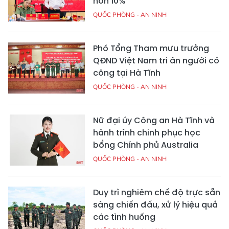
hơn 10%
QUỐC PHÒNG - AN NINH
Phó Tổng Tham mưu trưởng
QĐND Việt Nam tri ân người có
công tại Hà Tĩnh
QUỐC PHÒNG - AN NINH
Nữ đại úy Công an Hà Tĩnh và
hành trình chinh phục học
bổng Chính phủ Australia
QUỐC PHÒNG - AN NINH
Duy trì nghiêm chế độ trực sẵn
sàng chiến đấu, xử lý hiệu quả
các tình huống