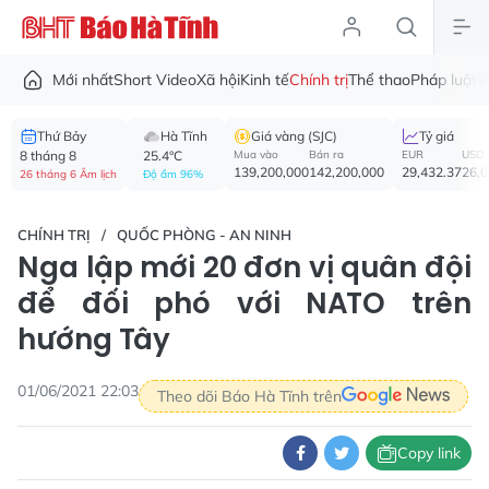
Mới nhất
Short Video
Xã hội
Kinh tế
Chính trị
Thể thao
Pháp luật
V
Thứ Bảy
Hà Tĩnh
Giá vàng (SJC)
Tỷ giá
8 tháng 8
25.4°C
Mua vào
Bán ra
EUR
USD
139,200,000
142,200,000
29,432.37
26,
26 tháng 6 Âm lịch
Độ ẩm 96%
CHÍNH TRỊ
QUỐC PHÒNG - AN NINH
Nga lập mới 20 đơn vị quân đội
để đối phó với NATO trên
hướng Tây
01/06/2021 22:03
Theo dõi Báo Hà Tĩnh trên
Copy link