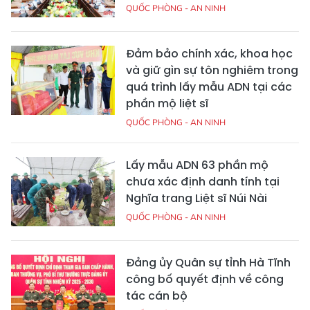
QUỐC PHÒNG - AN NINH
Đảm bảo chính xác, khoa học
và giữ gìn sự tôn nghiêm trong
quá trình lấy mẫu ADN tại các
phần mộ liệt sĩ
QUỐC PHÒNG - AN NINH
Lấy mẫu ADN 63 phần mộ
chưa xác định danh tính tại
Nghĩa trang Liệt sĩ Núi Nài
QUỐC PHÒNG - AN NINH
Đảng ủy Quân sự tỉnh Hà Tĩnh
công bố quyết định về công
tác cán bộ