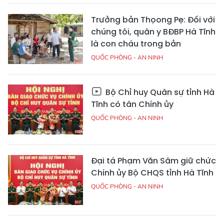
Trưởng bản Thọong Pẹ: Đối với
chúng tôi, quân y BĐBP Hà Tĩnh
là con cháu trong bản
QUỐC PHÒNG - AN NINH
Bộ Chỉ huy Quân sự tỉnh Hà
Tĩnh có tân Chính ủy
QUỐC PHÒNG - AN NINH
Đại tá Phạm Văn Sâm giữ chức
Chính ủy Bộ CHQS tỉnh Hà Tĩnh
QUỐC PHÒNG - AN NINH