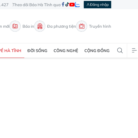
3.427
Theo dõi Báo Hà Tĩnh qua
Đăng nhập
in mới
Báo in
Đa phương tiện
Truyền hình
VỀ HÀ TĨNH
ĐỜI SỐNG
CÔNG NGHỆ
CỘNG ĐỒNG