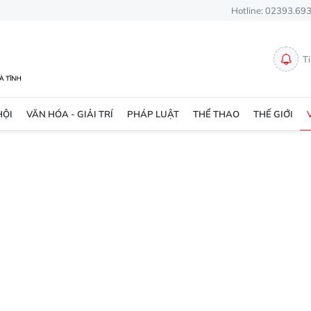
Hotline: 02393.69
T
HỘI
VĂN HÓA - GIẢI TRÍ
PHÁP LUẬT
THỂ THAO
THẾ GIỚI