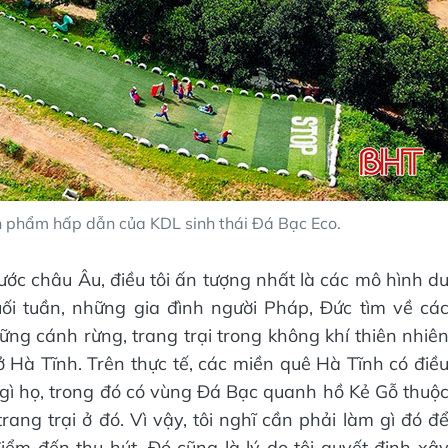
n phẩm hấp dẫn của KDL sinh thái Đá Bạc Eco.
ước châu Âu, điều tôi ấn tượng nhất là các mô hình d
uối tuần, những gia đình người Pháp, Đức tìm về cá
ững cánh rừng, trang trại trong không khí thiên nhiê
 ở Hà Tĩnh. Trên thực tế, các miền quê Hà Tĩnh có điề
gì họ, trong đó có vùng Đá Bạc quanh hồ Kẻ Gỗ thuộ
ang trại ở đó. Vì vậy, tôi nghĩ cần phải làm gì đó đ
iểm đến thu hút. Đó cũng là lý do tôi quyết định xâ