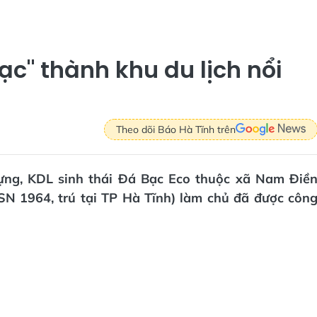
ạc" thành khu du lịch nổi
Theo dõi Báo Hà Tĩnh trên
dựng, KDL sinh thái Đá Bạc Eco thuộc xã Nam Điề
N 1964, trú tại TP Hà Tĩnh) làm chủ đã được côn