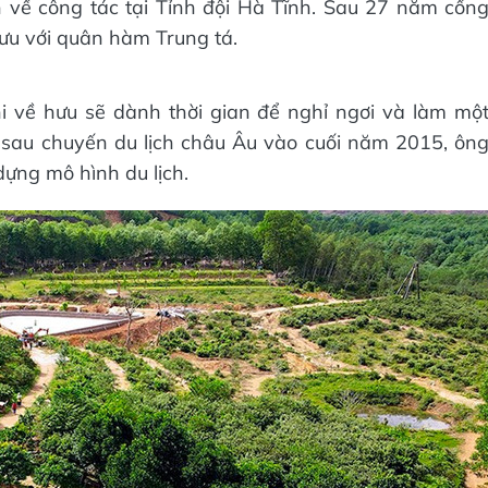
n về công tác tại Tỉnh đội Hà Tĩnh. Sau 27 năm cốn
ưu với quân hàm Trung tá.
i về hưu sẽ dành thời gian để nghỉ ngơi và làm mộ
ồi sau chuyến du lịch châu Âu vào cuối năm 2015, ôn
dựng mô hình du lịch.