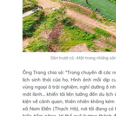
Sân trượt cỏ -Một trong những sả
Ông Trang chia sẻ: "Trong chuyến đi các n
lịch sinh thái của họ. Hình ảnh mỗi dịp c
vùng ngoại ô trải nghiệm, nghỉ dưỡng ở nh
mát lành… khiến tôi liên tưởng đến du lịch
kiện về cảnh quan, thiên nhiên không kém 
xã Nam Điền (Thạch Hà), nơi tôi đang có tr
biến tiềm năng, lợi thế quê hương thành đ