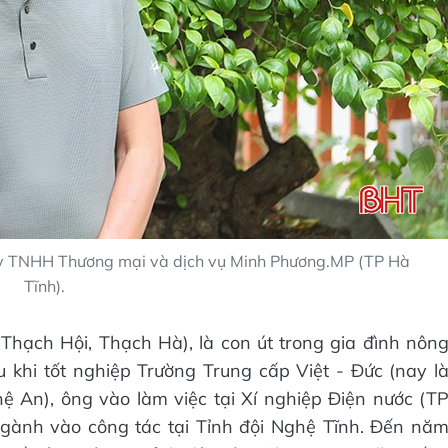
y TNHH Thương mại và dịch vụ Minh Phương.MP (TP Hà
Tĩnh).
hạch Hội, Thạch Hà), là con út trong gia đình nôn
khi tốt nghiệp Trường Trung cấp Việt - Đức (nay l
ệ An), ông vào làm việc tại Xí nghiệp Điện nước (T
gành vào công tác tại Tỉnh đội Nghệ Tĩnh. Đến nă