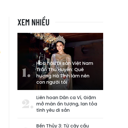
XEM NHIỀU
Hoa hậu Di sản Việt Nam
Trần Thu Huyền: Quê
n
hương Hà Tĩnh làm nên
g
con người tôi
Liên hoan Dân ca Ví, Giặm
mở màn ấn tượng, lan tỏa
tình yêu di sản
Bến Thủy 3: Từ cây cầu