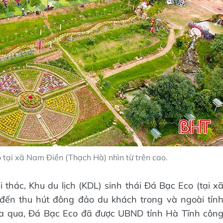
 tại xã Nam Điền (Thạch Hà) nhìn từ trên cao.
 thác, Khu du lịch (KDL) sinh thái Đá Bạc Eco (tại x
đến thu hút đông đảo du khách trong và ngoài tỉn
a qua, Đá Bạc Eco đã được UBND tỉnh Hà Tĩnh côn