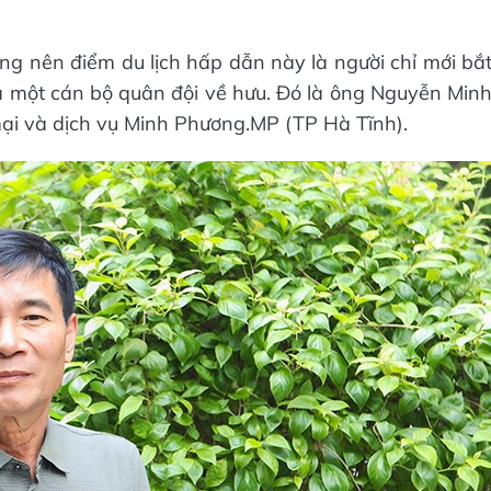
ựng nên điểm du lịch hấp dẫn này là người chỉ mới bắ
là một cán bộ quân đội về hưu. Đó là ông Nguyễn Min
i và dịch vụ Minh Phương.MP (TP Hà Tĩnh).