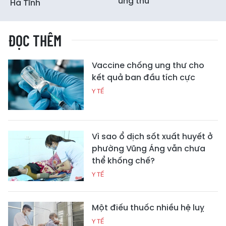
ung thư
Hà Tĩnh
ĐỌC THÊM
Vaccine chống ung thư cho
kết quả ban đầu tích cực
Y TẾ
Vì sao ổ dịch sốt xuất huyết ở
phường Vũng Áng vẫn chưa
thể khống chế?
Y TẾ
Một điếu thuốc nhiều hệ luỵ
Y TẾ