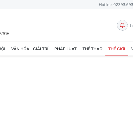
Hotline: 02393.69
T
HỘI
VĂN HÓA - GIẢI TRÍ
PHÁP LUẬT
THỂ THAO
THẾ GIỚI