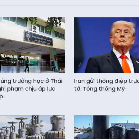
súng trường học ở Thái
Iran gửi thông điệp trự
ghi phạm chịu áp lực
tới Tổng thống Mỹ
p