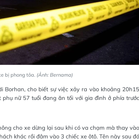
xe bị phong tỏa.
(Ảnh: Bernama)
i Borhan, cho biết sự việc xảy ra vào khoảng 20h1
 phụ nữ 57 tuổi đang ăn tối với gia đình ở phía trướ
không cho xe dừng lại sau khi có va chạm mà thay và
 khách khác rồi đâm vào 3 chiếc xe ôtô. Tên này sau đ