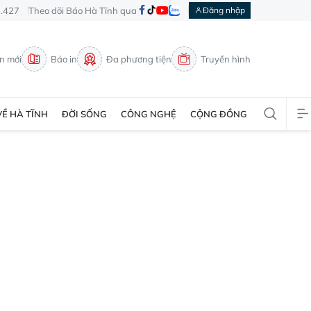
3.427
Theo dõi Báo Hà Tĩnh qua
Đăng nhập
in mới
Báo in
Đa phương tiện
Truyền hình
VỀ HÀ TĨNH
ĐỜI SỐNG
CÔNG NGHỆ
CỘNG ĐỒNG