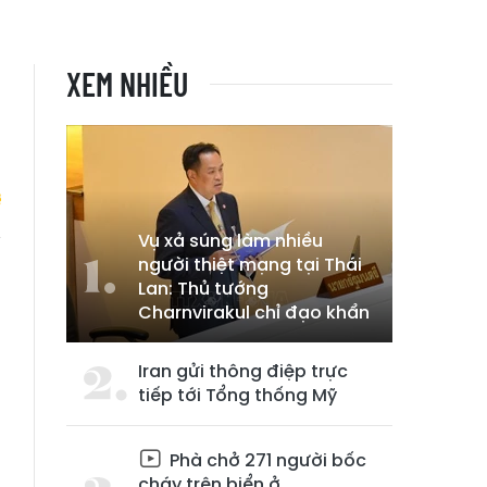
XEM NHIỀU
Vụ xả súng làm nhiều
người thiệt mạng tại Thái
ô
Lan: Thủ tướng
n
Charnvirakul chỉ đạo khẩn
Iran gửi thông điệp trực
tiếp tới Tổng thống Mỹ
Phà chở 271 người bốc
cháy trên biển ở