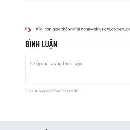
#Tai nạn giao thông
#Tai nạn
#Malaysia
#Lao xe
#Lao
BÌNH LUẬN
Xin vui lòng gõ tiếng Việt có dấu