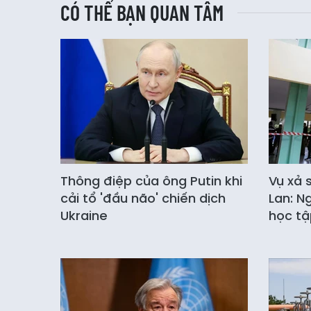
CÓ THỂ BẠN QUAN TÂM
Thông điệp của ông Putin khi
Vụ xả 
cải tổ 'đầu não' chiến dịch
Lan: N
Ukraine
học tậ