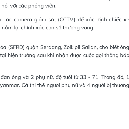
 nói với các phóng viên.
a các camera giám sát (CCTV) để xác định chiếc x
i nắm lại chính xác con số thương vong.
a (SFRD) quận Serdang, Zolkipli Sailan, cho biết ôn
tại hiện trường sau khi nhận được cuộc gọi thông bá
đàn ông và 2 phụ nữ, độ tuổi từ 33 - 71. Trong đó, 
anmar. Cả thi thể người phụ nữ và 4 người bị thươn