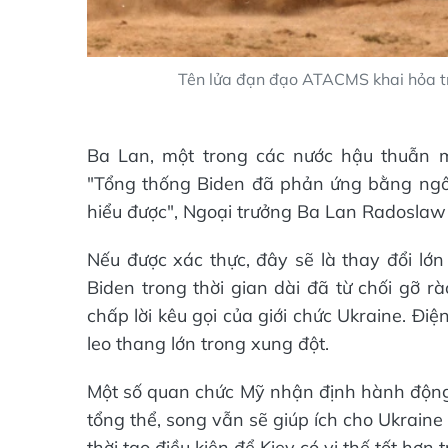
Tên lửa đạn đạo ATACMS khai hỏa 
Ba Lan, một trong các nước hậu thuẫn m
"Tổng thống Biden đã phản ứng bằng ngô
hiểu được", Ngoại trưởng Ba Lan Radoslaw S
Nếu được xác thực, đây sẽ là thay đổi lớ
Biden trong thời gian dài đã từ chối gỡ rà
chấp lời kêu gọi của giới chức Ukraine. Đi
leo thang lớn trong xung đột.
Một số quan chức Mỹ nhận định hành động 
tổng thể, song vẫn sẽ giúp ích cho Ukraine
thời tạo điều kiện để Kiev có vị thế tốt hơ