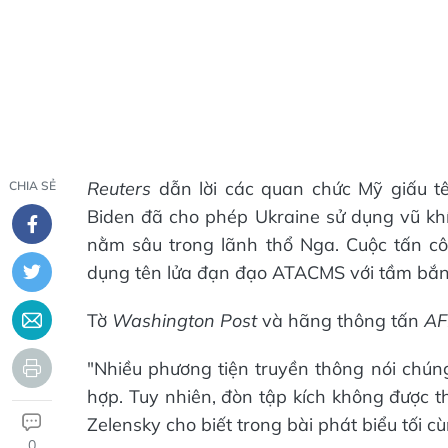
Reuters
dẫn lời các quan chức Mỹ giấu t
CHIA SẺ
Biden đã cho phép Ukraine sử dụng vũ khí
nằm sâu trong lãnh thổ Nga. Cuộc tấn côn
dụng tên lửa đạn đạo ATACMS với tầm bắn 
Tờ
Washington Post
và hãng thông tấn
AF
"Nhiều phương tiện truyền thông nói chún
hợp. Tuy nhiên, đòn tập kích không được t
Zelensky cho biết trong bài phát biểu tối cù
0