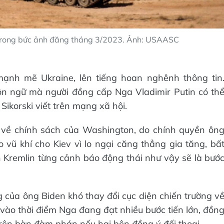
trong bức ảnh đăng tháng 3/2023. Ảnh: USAASC
ạnh mẽ Ukraine, lên tiếng hoan nghênh thông tin
n ngữ mà người đồng cấp Nga Vladimir Putin có th
ikorski viết trên mạng xã hội.
n về chính sách của Washington, do chính quyền ôn
o vũ khí cho Kiev vì lo ngại căng thẳng gia tăng, bấ
ện Kremlin từng cảnh báo động thái như vậy sẽ là bướ
của ông Biden khó thay đổi cục diện chiến trường v
 vào thời điểm Nga đang đạt nhiều bước tiến lớn, đồn
n trên bàn đàm phán nếu hai bên đồng ý đối thoại.