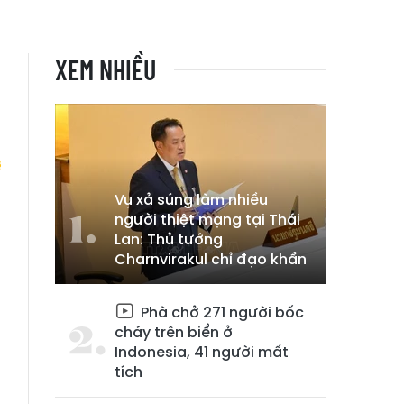
XEM NHIỀU
Vụ xả súng làm nhiều
người thiệt mạng tại Thái
n
Lan: Thủ tướng
Charnvirakul chỉ đạo khẩn
Phà chở 271 người bốc
cháy trên biển ở
Indonesia, 41 người mất
tích