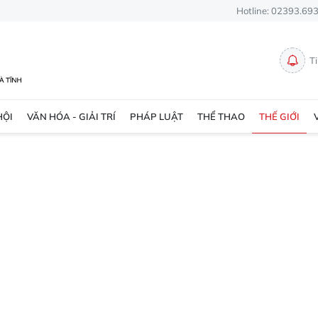
Hotline: 02393.69
T
HỘI
VĂN HÓA - GIẢI TRÍ
PHÁP LUẬT
THỂ THAO
THẾ GIỚI