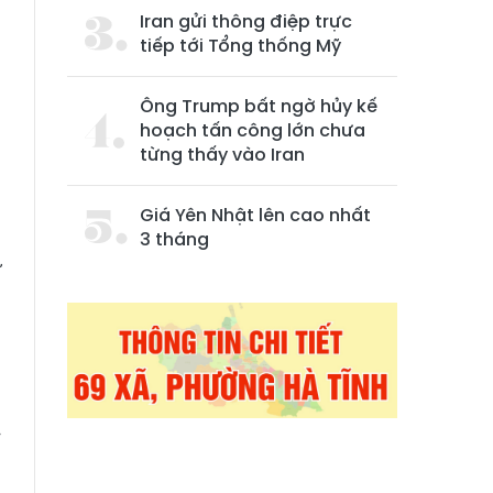
Iran gửi thông điệp trực
tiếp tới Tổng thống Mỹ
Ông Trump bất ngờ hủy kế
hoạch tấn công lớn chưa
từng thấy vào Iran
e
Giá Yên Nhật lên cao nhất
u
3 tháng
ử
ù
r