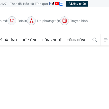
3.427
Theo dõi Báo Hà Tĩnh qua
Đăng nhập
in mới
Báo in
Đa phương tiện
Truyền hình
VỀ HÀ TĨNH
ĐỜI SỐNG
CÔNG NGHỆ
CỘNG ĐỒNG