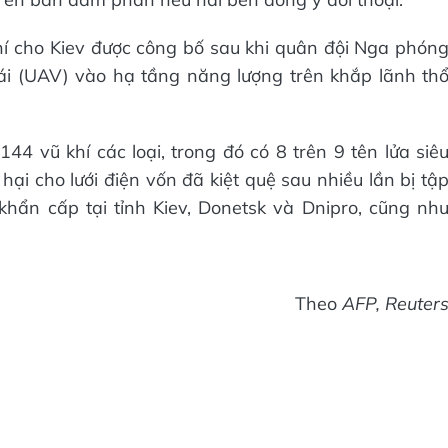
í cho Kiev được công bố sau khi quân đội Nga phón
ái (UAV) vào hạ tầng năng lượng trên khắp lãnh th
 vũ khí các loại, trong đó có 8 trên 9 tên lửa siê
ại cho lưới điện vốn đã kiệt quệ sau nhiều lần bị tậ
 khẩn cấp tại tỉnh Kiev, Donetsk và Dnipro, cũng nh
Theo
AFP, Reuter