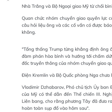
Nhà Trắng và Bộ Ngoại giao Mỹ từ chối bìn
Quan chức nhóm chuyển giao quyền lực c
câu hỏi liệu ông và các cố vấn có được báo
không.
"Tổng thống Trump từng khẳng định ông ấy
đàm phán hòa bình và hướng tới chấm dứt 
đốc truyền thông của nhóm chuyển giao qu
Điện Kremlin và Bộ Quốc phòng Nga chưa lê
Vladimir Dzhabarov, Phó chủ tịch Ủy ban 
của Mỹ có thể dẫn đến Thế chiến III. Nghị
Liên bang, cho rằng phương Tây đã đưa ra 
hoàn toàn sụp đổ vào hôm sau".