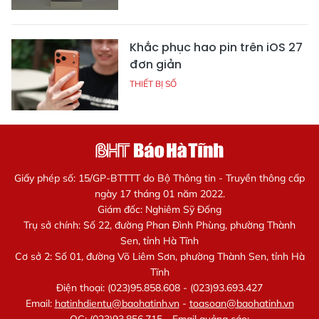
Khắc phục hao pin trên iOS 27
đơn giản
THIẾT BỊ SỐ
Giấy phép số: 15/GP-BTTTT do Bộ Thông tin - Truyền thông cấp
ngày 17 tháng 01 năm 2022.
Giám đốc: Nghiêm Sỹ Đống
Trụ sở chính: Số 22, đường Phan Đình Phùng, phường Thành
Sen, tỉnh Hà Tĩnh
Cơ sở 2: Số 01, đường Võ Liêm Sơn, phường Thành Sen, tỉnh Hà
Tĩnh
Điện thoại: (023)95.858.608 - (023)93.693.427
Email:
hatinhdientu@baohatinh.vn
-
toasoan@baohatinh.vn