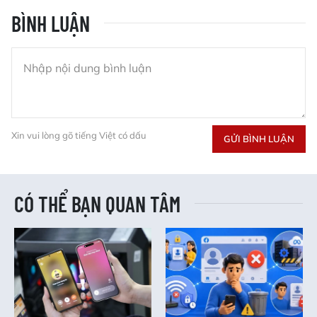
BÌNH LUẬN
Xin vui lòng gõ tiếng Việt có dấu
GỬI BÌNH LUẬN
CÓ THỂ BẠN QUAN TÂM