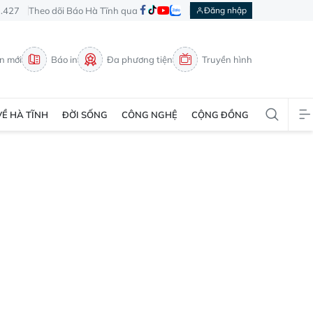
3.427
Theo dõi Báo Hà Tĩnh qua
Đăng nhập
in mới
Báo in
Đa phương tiện
Truyền hình
VỀ HÀ TĨNH
ĐỜI SỐNG
CÔNG NGHỆ
CỘNG ĐỒNG