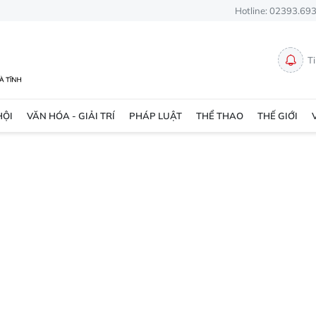
Hotline: 02393.69
T
HỘI
VĂN HÓA - GIẢI TRÍ
PHÁP LUẬT
THỂ THAO
THẾ GIỚI