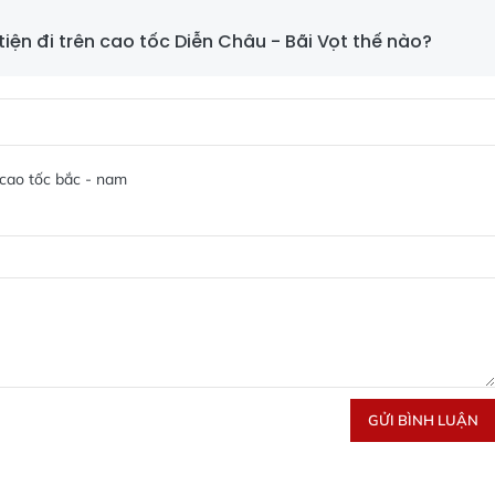
iện đi trên cao tốc Diễn Châu - Bãi Vọt thế nào?
cao tốc bắc - nam
GỬI BÌNH LUẬN