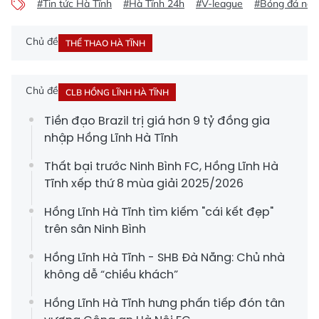
#Tin tức Hà Tĩnh
#Hà Tĩnh 24h
#V-league
#Bóng đá na
Chủ đề
THỂ THAO HÀ TĨNH
Chủ đề
CLB HỒNG LĨNH HÀ TĨNH
Tiền đạo Brazil trị giá hơn 9 tỷ đồng gia
nhập Hồng Lĩnh Hà Tĩnh
Thất bại trước Ninh Bình FC, Hồng Lĩnh Hà
Tĩnh xếp thứ 8 mùa giải 2025/2026
Hồng Lĩnh Hà Tĩnh tìm kiếm "cái kết đẹp"
trên sân Ninh Bình
Hồng Lĩnh Hà Tĩnh - SHB Đà Nẵng: Chủ nhà
không dễ “chiều khách”
Hồng Lĩnh Hà Tĩnh hưng phấn tiếp đón tân