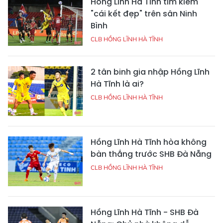
Hồng Lĩnh Hà Tĩnh tìm kiếm
"cái kết đẹp" trên sân Ninh
Bình
CLB HỒNG LĨNH HÀ TĨNH
2 tân binh gia nhập Hồng Lĩnh
Hà Tĩnh là ai?
CLB HỒNG LĨNH HÀ TĨNH
Hồng Lĩnh Hà Tĩnh hòa không
bàn thắng trước SHB Đà Nẵng
CLB HỒNG LĨNH HÀ TĨNH
Hồng Lĩnh Hà Tĩnh - SHB Đà