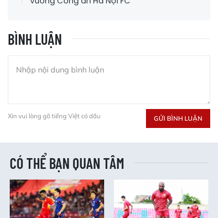
vương Công an Hà Nội FC
BÌNH LUẬN
Xin vui lòng gõ tiếng Việt có dấu
GỬI BÌNH LUẬN
CÓ THỂ BẠN QUAN TÂM