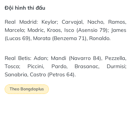
Đội hình thi đấu
Real Madrid: Keylor; Carvajal, Nacho, Ramos,
Marcelo; Modric, Kroos, Isco (Asensio 79); James
(Lucas 69), Morata (Benzema 71), Ronaldo.
Real Betis: Adan; Mandi (Navarro 84), Pezzella,
Tosca; Piccini, Pardo, Brasanac, Durmisi;
Sanabria, Castro (Petros 64).
Theo Bongdaplus