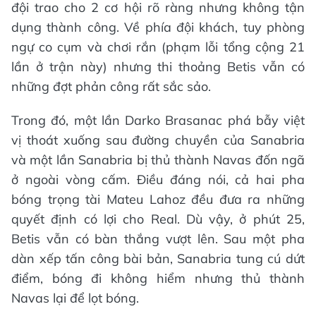
đội trao cho 2 cơ hội rõ ràng nhưng không tận
dụng thành công. Về phía đội khách, tuy phòng
ngự co cụm và chơi rắn (phạm lỗi tổng cộng 21
lần ở trận này) nhưng thi thoảng Betis vẫn có
những đợt phản công rất sắc sảo.
Trong đó, một lần Darko Brasanac phá bẫy việt
vị thoát xuống sau đường chuyền của Sanabria
và một lần Sanabria bị thủ thành Navas đốn ngã
ở ngoài vòng cấm. Điều đáng nói, cả hai pha
bóng trọng tài Mateu Lahoz đều đưa ra những
quyết định có lợi cho Real. Dù vậy, ở phút 25,
Betis vẫn có bàn thắng vượt lên. Sau một pha
dàn xếp tấn công bài bản, Sanabria tung cú dứt
điểm, bóng đi không hiểm nhưng thủ thành
Navas lại để lọt bóng.