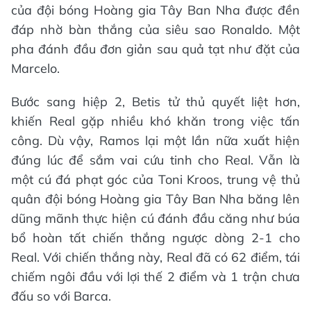
của đội bóng Hoàng gia Tây Ban Nha được đền
đáp nhờ bàn thắng của siêu sao Ronaldo. Một
pha đánh đầu đơn giản sau quả tạt như đặt của
Marcelo.
Bước sang hiệp 2, Betis tử thủ quyết liệt hơn,
khiến Real gặp nhiều khó khăn trong việc tấn
công. Dù vậy, Ramos lại một lần nữa xuất hiện
đúng lúc để sắm vai cứu tinh cho Real. Vẫn là
một cú đá phạt góc của Toni Kroos, trung vệ thủ
quân đội bóng Hoàng gia Tây Ban Nha băng lên
dũng mãnh thực hiện cú đánh đầu căng như búa
bổ hoàn tất chiến thắng ngược dòng 2-1 cho
Real. Với chiến thắng này, Real đã có 62 điểm, tái
chiếm ngôi đầu với lợi thế 2 điểm và 1 trận chưa
đấu so với Barca.