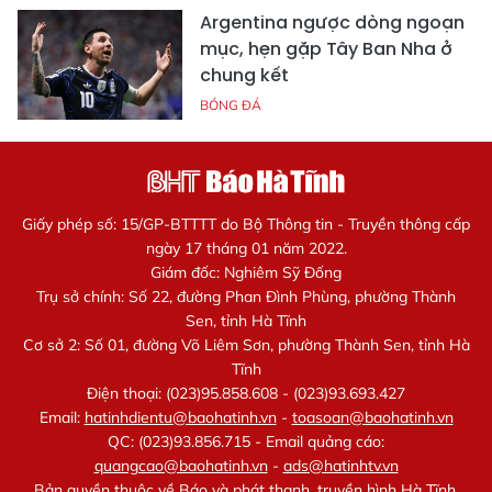
Argentina ngược dòng ngoạn
mục, hẹn gặp Tây Ban Nha ở
chung kết
BÓNG ĐÁ
Giấy phép số: 15/GP-BTTTT do Bộ Thông tin - Truyền thông cấp
ngày 17 tháng 01 năm 2022.
Giám đốc: Nghiêm Sỹ Đống
Trụ sở chính: Số 22, đường Phan Đình Phùng, phường Thành
Sen, tỉnh Hà Tĩnh
Cơ sở 2: Số 01, đường Võ Liêm Sơn, phường Thành Sen, tỉnh Hà
Tĩnh
Điện thoại: (023)95.858.608 - (023)93.693.427
Email:
hatinhdientu@baohatinh.vn
-
toasoan@baohatinh.vn
QC: (023)93.856.715 - Email quảng cáo:
quangcao@baohatinh.vn
-
ads@hatinhtv.vn
Bản quyền thuộc về Báo và phát thanh, truyền hình Hà Tĩnh.