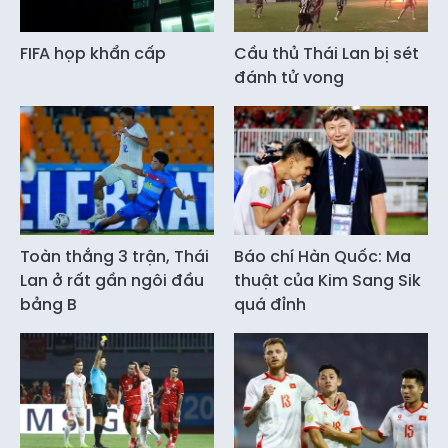
FIFA họp khẩn cấp
Cầu thủ Thái Lan bị sét
đánh tử vong
Toàn thắng 3 trận, Thái
Báo chí Hàn Quốc: Ma
Lan ở rất gần ngôi đầu
thuật của Kim Sang Sik
bảng B
quá đỉnh