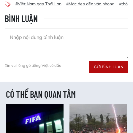
#Việt Nam gặp Thái Lan
#Mặc đẹp đến văn phòng
#thời t
BÌNH LUẬN
Xin vui lòng gõ tiếng Việt có dấu
GỬI BÌNH LUẬN
CÓ THỂ BẠN QUAN TÂM