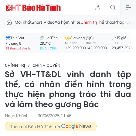
Mới nhất
Short Video
Xã hội
Kinh tế
Chính trị
Thể thao
Pháp luật
V
Thứ Sáu
Hà Tĩnh
Giá vàng (SJC)
Tỷ giá
7 tháng 8
29.7°C
Mua vào
Bán ra
EUR
USD
139,200,000
142,200,000
29,457.39
26,
25 tháng 6 Âm lịch
Độ ẩm 76%
CHÍNH TRỊ
CHÍNH QUYỀN
Sở VH-TT&DL vinh danh tập
thể, cá nhân điển hình trong
thực hiện phong trào thi đua
và làm theo gương Bác
Ngọc Khánh
30/06/2025 11:46
Theo dõi Báo Hà Tĩnh trên