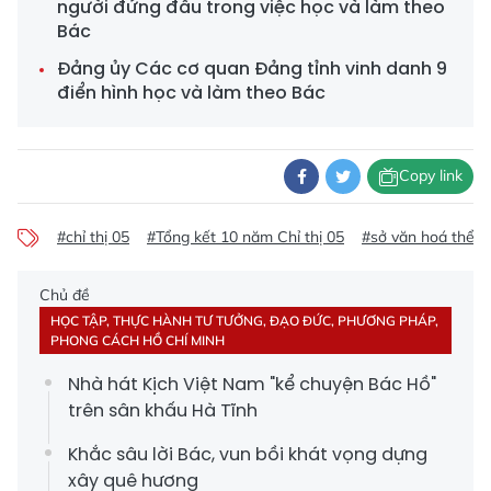
người đứng đầu trong việc học và làm theo
Bác
Đảng ủy Các cơ quan Đảng tỉnh vinh danh 9
điển hình học và làm theo Bác
Copy link
#chỉ thị 05
#Tổng kết 10 năm Chỉ thị 05
#sở văn hoá thể th
Chủ đề
HỌC TẬP, THỰC HÀNH TƯ TƯỞNG, ĐẠO ĐỨC, PHƯƠNG PHÁP,
PHONG CÁCH HỒ CHÍ MINH
Nhà hát Kịch Việt Nam "kể chuyện Bác Hồ"
trên sân khấu Hà Tĩnh
Khắc sâu lời Bác, vun bồi khát vọng dựng
xây quê hương