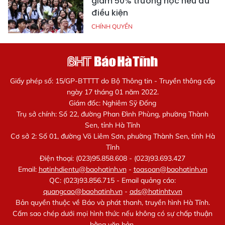
giảm 50% trường học nếu đủ
điều kiện
CHÍNH QUYỀN
Giấy phép số: 15/GP-BTTTT do Bộ Thông tin - Truyền thông cấp
ngày 17 tháng 01 năm 2022.
Giám đốc: Nghiêm Sỹ Đống
Trụ sở chính: Số 22, đường Phan Đình Phùng, phường Thành
Sen, tỉnh Hà Tĩnh
Cơ sở 2: Số 01, đường Võ Liêm Sơn, phường Thành Sen, tỉnh Hà
Tĩnh
Điện thoại: (023)95.858.608 - (023)93.693.427
Email:
hatinhdientu@baohatinh.vn
-
toasoan@baohatinh.vn
QC: (023)93.856.715 - Email quảng cáo:
quangcao@baohatinh.vn
-
ads@hatinhtv.vn
Bản quyền thuộc về Báo và phát thanh, truyền hình Hà Tĩnh.
Cấm sao chép dưới mọi hình thức nếu không có sự chấp thuận
bằng văn bản.