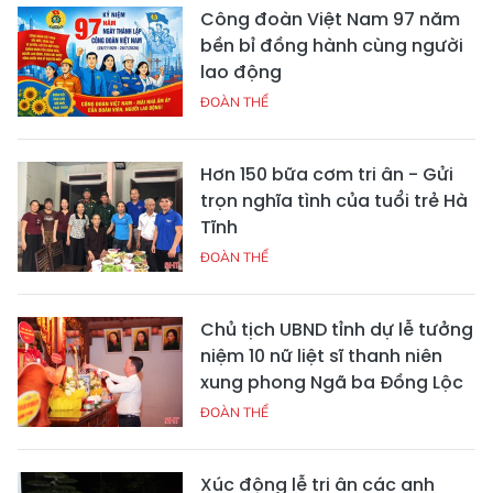
Công đoàn Việt Nam 97 năm
bền bỉ đồng hành cùng người
lao động
ĐOÀN THỂ
Hơn 150 bữa cơm tri ân - Gửi
trọn nghĩa tình của tuổi trẻ Hà
Tĩnh
ĐOÀN THỂ
Chủ tịch UBND tỉnh dự lễ tưởng
niệm 10 nữ liệt sĩ thanh niên
xung phong Ngã ba Đồng Lộc
ĐOÀN THỂ
Xúc động lễ tri ân các anh