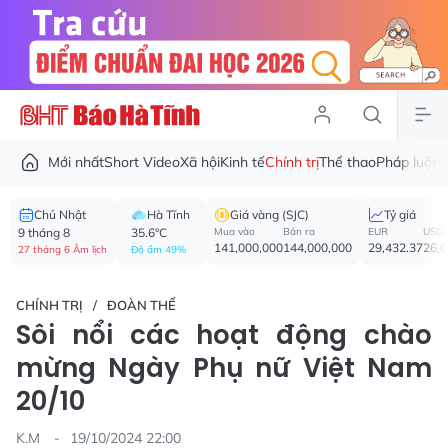
Mới nhất
Short Video
Xã hội
Kinh tế
Chính trị
Thể thao
Pháp luật
V
Chủ Nhật
Hà Tĩnh
Giá vàng (SJC)
Tỷ giá
9 tháng 8
35.6°C
Mua vào
Bán ra
EUR
USD
141,000,000
144,000,000
29,432.37
26,
27 tháng 6 Âm lịch
Độ ẩm 49%
CHÍNH TRỊ
ĐOÀN THỂ
Sôi nổi các hoạt động chào
mừng Ngày Phụ nữ Việt Nam
20/10
K.M
19/10/2024 22:00