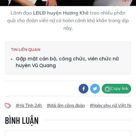
Lãnh đạo
LĐLĐ huyện Hương Khê
trao nhiều phần
quà cho đoàn viên nữ có hoàn cảnh khó khăn trong dịp
này.
TIN LIÊN QUAN
Gặp mặt cán bộ, công chức, viên chức nữ
huyện Vũ Quang
Copy link
#Hà Tĩnh 24h
#Mái ấm công đoàn
#Ngày phụ nữ Việt Na
BÌNH LUẬN