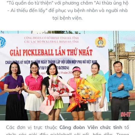
"Tủ quần áo từ thiện" với phương châm "Ai thừa ủng hộ
- Ai thiếu đến lấy" để phục vụ bệnh nhân và người nhà
tại bệnh viện.
Các đơn vị trực thuộc
Công đoàn Viên chức tỉnh
tổ
chức các giải đấu pickleball sôi nổi, hấp dẫn.
Trong