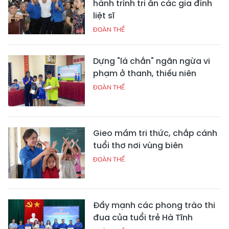
hành trình tri ân các gia đình
liệt sĩ
ĐOÀN THỂ
Dựng "lá chắn" ngăn ngừa vi
phạm ở thanh, thiếu niên
ĐOÀN THỂ
Gieo mầm tri thức, chắp cánh
tuổi thơ nơi vùng biên
ĐOÀN THỂ
Đẩy mạnh các phong trào thi
đua của tuổi trẻ Hà Tĩnh