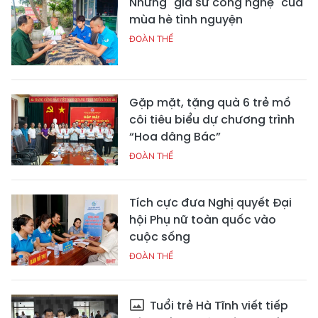
Những "gia sư công nghệ" của
mùa hè tình nguyện
ĐOÀN THỂ
Gặp mặt, tặng quà 6 trẻ mồ
côi tiêu biểu dự chương trình
“Hoa dâng Bác”
ĐOÀN THỂ
Tích cực đưa Nghị quyết Đại
hội Phụ nữ toàn quốc vào
cuộc sống
ĐOÀN THỂ
Tuổi trẻ Hà Tĩnh viết tiếp