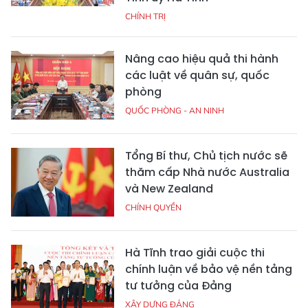
CHÍNH TRỊ
Nâng cao hiệu quả thi hành
các luật về quân sự, quốc
phòng
QUỐC PHÒNG - AN NINH
Tổng Bí thư, Chủ tịch nước sẽ
thăm cấp Nhà nước Australia
và New Zealand
CHÍNH QUYỀN
Hà Tĩnh trao giải cuộc thi
chính luận về bảo vệ nền tảng
tư tưởng của Đảng
XÂY DỰNG ĐẢNG