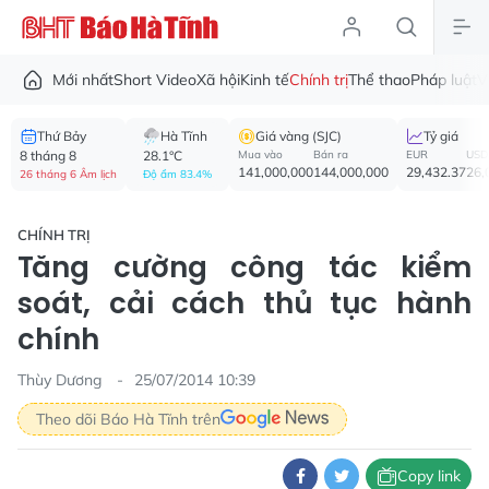
Mới nhất
Short Video
Xã hội
Kinh tế
Chính trị
Thể thao
Pháp luật
V
Thứ Bảy
Hà Tĩnh
Giá vàng (SJC)
Tỷ giá
8 tháng 8
28.1°C
Mua vào
Bán ra
EUR
USD
141,000,000
144,000,000
29,432.37
26,
26 tháng 6 Âm lịch
Độ ẩm 83.4%
CHÍNH TRỊ
Tăng cường công tác kiểm
soát, cải cách thủ tục hành
chính
Thùy Dương
25/07/2014 10:39
Theo dõi Báo Hà Tĩnh trên
Copy link