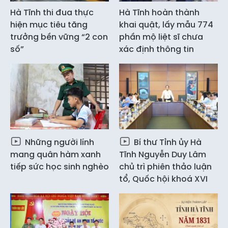
Hà Tĩnh thi đua thực
Hà Tĩnh hoàn thành
hiện mục tiêu tăng
khai quật, lấy mẫu 774
trưởng bền vững “2 con
phần mộ liệt sĩ chưa
số”
xác định thông tin
Những người lính
Bí thư Tỉnh ủy Hà
mang quân hàm xanh
Tĩnh Nguyễn Duy Lâm
tiếp sức học sinh nghèo
chủ trì phiên thảo luận
tổ, Quốc hội khoá XVI