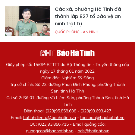
Các xã, phường Hà Tĩnh đã
thành lập 827 tổ bảo vệ an
ninh trật tự
QUỐC PHÒNG - AN NINH
Giấy phép số: 15/GP-BTTTT do Bộ Thông tin - Truyền thông cấp
ngày 17 tháng 01 năm 2022.
Giám đốc: Nghiêm Sỹ Đống
Trụ sở chính: Số 22, đường Phan Đình Phùng, phường Thành
Sen, tỉnh Hà Tĩnh
Cơ sở 2: Số 01, đường Võ Liêm Sơn, phường Thành Sen, tỉnh Hà
Tĩnh
Điện thoại: (023)95.858.608 - (023)93.693.427
Email:
hatinhdientu@baohatinh.vn
-
toasoan@baohatinh.vn
QC: (023)93.856.715 - Email quảng cáo:
quangcao@baohatinh.vn
-
ads@hatinhtv.vn