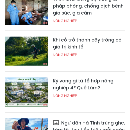
pháp phòng, chống dịch bệnh
gia súc, gia cầm
NÔNG NGHIỆP
Khi cỏ trở thành cây trồng có
giá trị kinh tế
NÔNG NGHIỆP
Kỳ vọng gì từ tổ hợp nông
nghiệp 4F Quế Lâm?
NÔNG NGHIỆP
Ngư dân Hà Tĩnh trúng ghẹ,
tôm tít, thu tiền triệu mỗi ngày