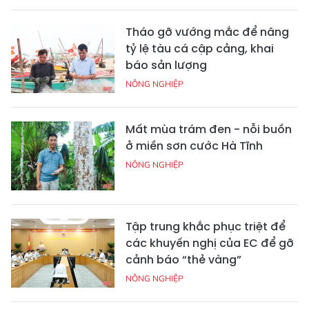
Tháo gỡ vướng mắc để nâng
tỷ lệ tàu cá cập cảng, khai
báo sản lượng
NÔNG NGHIỆP
Mất mùa trám đen - nỗi buồn
ở miền sơn cước Hà Tĩnh
NÔNG NGHIỆP
Tập trung khắc phục triệt để
các khuyến nghị của EC để gỡ
cảnh báo “thẻ vàng”
NÔNG NGHIỆP