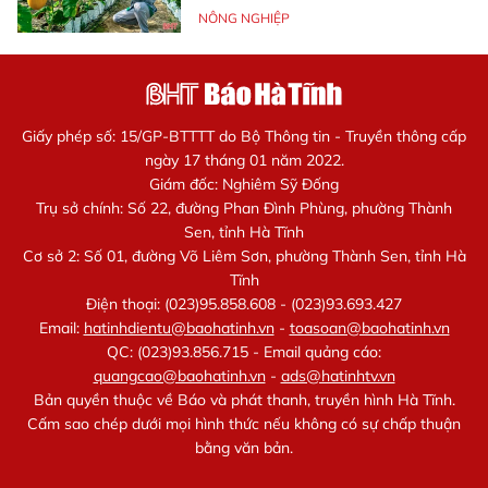
NÔNG NGHIỆP
Giấy phép số: 15/GP-BTTTT do Bộ Thông tin - Truyền thông cấp
ngày 17 tháng 01 năm 2022.
Giám đốc: Nghiêm Sỹ Đống
Trụ sở chính: Số 22, đường Phan Đình Phùng, phường Thành
Sen, tỉnh Hà Tĩnh
Cơ sở 2: Số 01, đường Võ Liêm Sơn, phường Thành Sen, tỉnh Hà
Tĩnh
Điện thoại: (023)95.858.608 - (023)93.693.427
Email:
hatinhdientu@baohatinh.vn
-
toasoan@baohatinh.vn
QC: (023)93.856.715 - Email quảng cáo:
quangcao@baohatinh.vn
-
ads@hatinhtv.vn
Bản quyền thuộc về Báo và phát thanh, truyền hình Hà Tĩnh.
Cấm sao chép dưới mọi hình thức nếu không có sự chấp thuận
bằng văn bản.