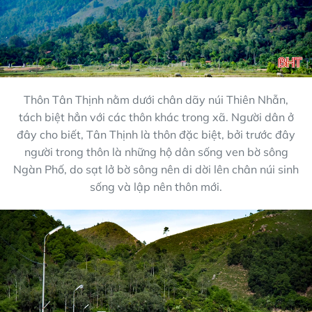
Thôn Tân Thịnh nằm dưới chân dãy núi Thiên Nhẫn,
tách biệt hẳn với các thôn khác trong xã. Người dân ở
đây cho biết, Tân Thịnh là thôn đặc biệt, bởi trước đây
người trong thôn là những hộ dân sống ven bờ sông
Ngàn Phố, do sạt lở bờ sông nên di dời lên chân núi sinh
sống và lập nên thôn mới.