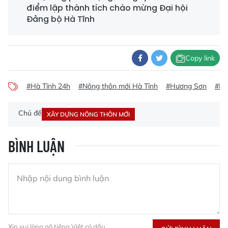
điểm lập thành tích chào mừng Đại hội
Đảng bộ Hà Tĩnh
Copy link
#Hà Tĩnh 24h
#Nông thôn mới Hà Tĩnh
#Hương Sơn
#Kh
Chủ đề
XÂY DỰNG NÔNG THÔN MỚI
BÌNH LUẬN
Xin vui lòng gõ tiếng Việt có dấu