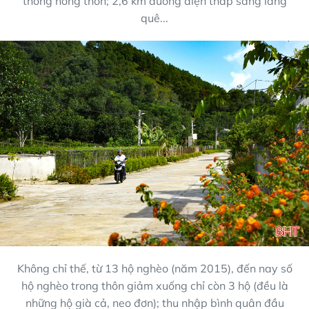
thông nông thôn; 2,6 km đường điện thắp sáng làng
quê...
Không chỉ thế, từ 13 hộ nghèo (năm 2015), đến nay số
hộ nghèo trong thôn giảm xuống chỉ còn 3 hộ (đều là
những hộ già cả, neo đơn); thu nhập bình quân đầu