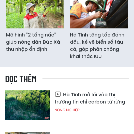
Mô hình "2 tầng nấc"
Hà Tĩnh tăng tốc đánh
giúp nông dân Đức Xá
dấu, kẻ vẽ biển số tàu
thu nhập ổn định
cá, góp phần chống
khai thác IUU
ĐỌC THÊM
Hà Tĩnh mở lối vào thị
trường tín chỉ carbon từ rừng
NÔNG NGHIỆP