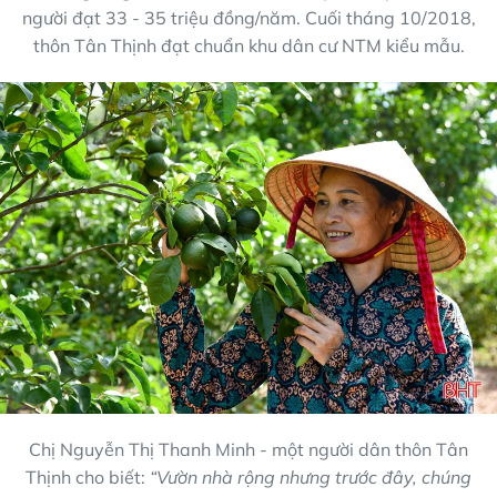
người đạt 33 - 35 triệu đồng/năm. Cuối tháng 10/2018,
thôn Tân Thịnh đạt chuẩn khu dân cư NTM kiểu mẫu.
Chị Nguyễn Thị Thanh Minh - một người dân thôn Tân
Thịnh cho biết:
“Vườn nhà rộng nhưng trước đây, chúng