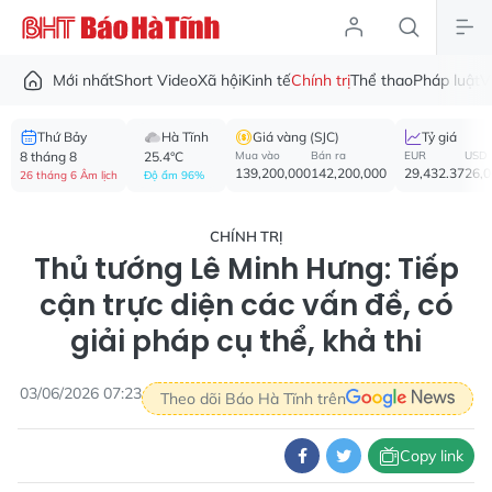
Mới nhất
Short Video
Xã hội
Kinh tế
Chính trị
Thể thao
Pháp luật
V
Thứ Bảy
Hà Tĩnh
Giá vàng (SJC)
Tỷ giá
8 tháng 8
25.4°C
Mua vào
Bán ra
EUR
USD
139,200,000
142,200,000
29,432.37
26,
26 tháng 6 Âm lịch
Độ ẩm 96%
CHÍNH TRỊ
Thủ tướng Lê Minh Hưng: Tiếp
cận trực diện các vấn đề, có
giải pháp cụ thể, khả thi
03/06/2026 07:23
Theo dõi Báo Hà Tĩnh trên
Copy link