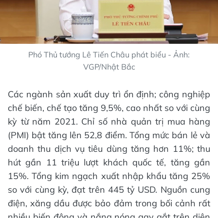
Phó Thủ tướng Lê Tiến Châu phát biểu - Ảnh:
VGP/Nhật Bắc
Các ngành sản xuất duy trì ổn định; công nghiệp
chế biến, chế tạo tăng 9,5%, cao nhất so với cùng
kỳ từ năm 2021. Chỉ số nhà quản trị mua hàng
(PMI) bật tăng lên 52,8 điểm. Tổng mức bán lẻ và
doanh thu dịch vụ tiêu dùng tăng hơn 11%; thu
hút gần 11 triệu lượt khách quốc tế, tăng gần
15%. Tổng kim ngạch xuất nhập khẩu tăng 25%
so với cùng kỳ, đạt trên 445 tỷ USD. Nguồn cung
điện, xăng dầu được bảo đảm trong bối cảnh rất
nhiều biến động và nắng nóng gay gắt trên diện