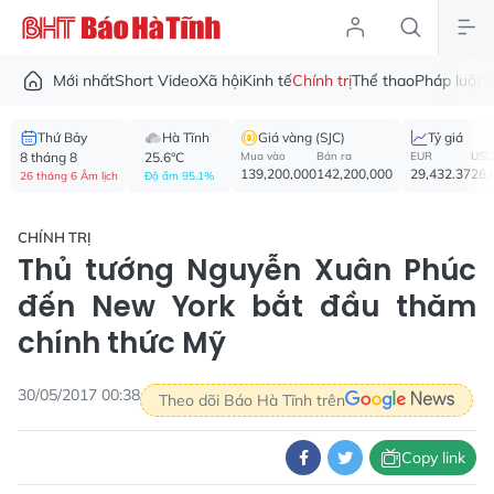
Mới nhất
Short Video
Xã hội
Kinh tế
Chính trị
Thể thao
Pháp luật
V
Thứ Bảy
Hà Tĩnh
Giá vàng (SJC)
Tỷ giá
8 tháng 8
25.6°C
Mua vào
Bán ra
EUR
USD
139,200,000
142,200,000
29,432.37
26,
26 tháng 6 Âm lịch
Độ ẩm 95.1%
CHÍNH TRỊ
Thủ tướng Nguyễn Xuân Phúc
đến New York bắt đầu thăm
chính thức Mỹ
30/05/2017 00:38
Theo dõi Báo Hà Tĩnh trên
Copy link