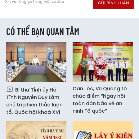
Xin vui lòng gõ tiếng Việt có dấu
GỬI BÌNH LUẬN
CÓ THỂ BẠN QUAN TÂM
Can Lộc, Vũ Quang tổ
Bí thư Tỉnh ủy Hà
chức điểm “Ngày hội
Tĩnh Nguyễn Duy Lâm
toàn dân bảo vệ an
chủ trì phiên thảo luận
ninh Tổ quốc”
tổ, Quốc hội khoá XVI