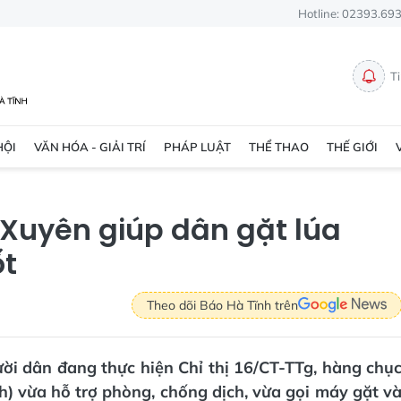
Hotline: 02393.69
T
HỘI
VĂN HÓA - GIẢI TRÍ
PHÁP LUẬT
THỂ THAO
THẾ GIỚI
 Xuyên giúp dân gặt lúa
ốt
Theo dõi Báo Hà Tĩnh trên
ười dân đang thực hiện Chỉ thị 16/CT-TTg, hàng chụ
 vừa hỗ trợ phòng, chống dịch, vừa gọi máy gặt v