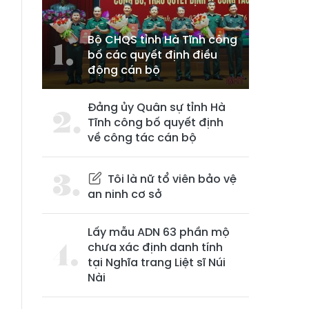
Bộ CHQS tỉnh Hà Tĩnh công
bố các quyết định điều
động cán bộ
Đảng ủy Quân sự tỉnh Hà
Tĩnh công bố quyết định
về công tác cán bộ
Tôi là nữ tổ viên bảo vệ
an ninh cơ sở
Lấy mẫu ADN 63 phần mộ
chưa xác định danh tính
tại Nghĩa trang Liệt sĩ Núi
Nài