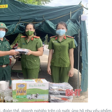
ức, đoàn thể, doanh nghiệp trên cả nước ủng hộ nhu yếu phẩm