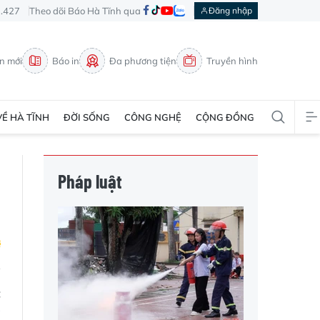
3.427
Theo dõi Báo Hà Tĩnh qua
Đăng nhập
in mới
Báo in
Đa phương tiện
Truyền hình
VỀ HÀ TĨNH
ĐỜI SỐNG
CÔNG NGHỆ
CỘNG ĐỒNG
Pháp luật
c
à