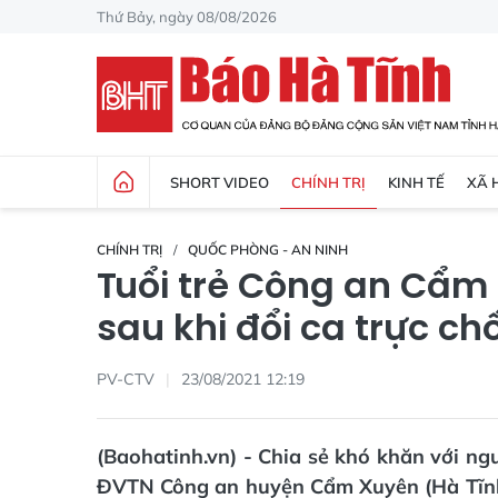
Thứ Bảy, ngày 08/08/2026
SHORT VIDEO
CHÍNH TRỊ
KINH TẾ
XÃ 
CHÍNH TRỊ
QUỐC PHÒNG - AN NINH
Tuổi trẻ Công an Cẩm
sau khi đổi ca trực ch
PV-CTV
23/08/2021 12:19
(Baohatinh.vn) - Chia sẻ khó khăn với ng
ĐVTN Công an huyện Cẩm Xuyên (Hà Tĩnh)