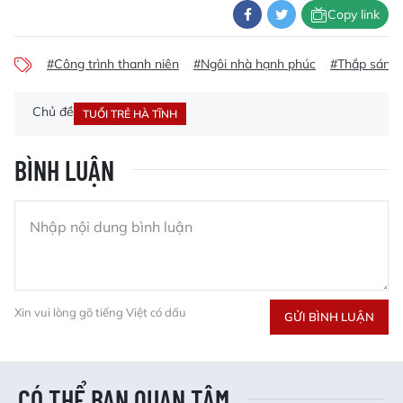
Copy link
#Công trình thanh niên
#Ngôi nhà hạnh phúc
#Thắp sáng 
Chủ đề
TUỔI TRẺ HÀ TĨNH
BÌNH LUẬN
Xin vui lòng gõ tiếng Việt có dấu
GỬI BÌNH LUẬN
CÓ THỂ BẠN QUAN TÂM