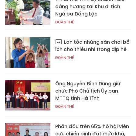
dâng hương tại Khu di tích
Ngã ba Đồng Lộc
ĐOÀN THỂ
Lan tỏa những sân chơi bổ
ích cho thiếu nhi trong dịp hè
ĐOÀN THỂ
Ông Nguyễn Đình Dũng giữ
chức Phó Chủ tịch Ủy ban
MTTQ tỉnh Hà Tĩnh
ĐOÀN THỂ
Phấn đấu trên 65% hộ hội viên
cựu chiến binh đạt mức khá,