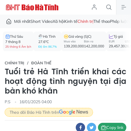
Mới nhất
Short Video
Xã hội
Kinh tế
Chính trị
Thể thao
Pháp luật
V
Thứ Sáu
Hà Tĩnh
Giá vàng (SJC)
Tỷ giá
7 tháng 8
27.6°C
Mua vào
Bán ra
EUR
USD
139,200,000
142,200,000
29,457.39
26,
25 tháng 6 Âm lịch
Độ ẩm 86.7%
CHÍNH TRỊ
ĐOÀN THỂ
Tuổi trẻ Hà Tĩnh triển khai các
hoạt động tình nguyện tại địa
bàn khó khăn
P.S
16/01/2025 04:00
Theo dõi Báo Hà Tĩnh trên
Copy link