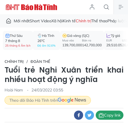
Mới nhất
Short Video
Xã hội
Kinh tế
Chính trị
Thể thao
Pháp luật
V
Thứ Sáu
Hà Tĩnh
Giá vàng (SJC)
Tỷ giá
7 tháng 8
26°C
Mua vào
Bán ra
EUR
USD
139,700,000
142,700,000
29,510.05
26,
25 tháng 6 Âm lịch
Độ ẩm 92.6%
CHÍNH TRỊ
ĐOÀN THỂ
Tuổi trẻ Nghi Xuân triển khai
nhiều hoạt động ý nghĩa
Hoài Nam
24/03/2022 03:55
Theo dõi Báo Hà Tĩnh trên
Copy link