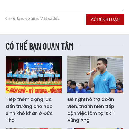
Xin vui lòng gõ tiếng Việt có dấu
GỬI BÌNH LUẬN
CÓ THỂ BẠN QUAN TÂM
Tiếp thêm động lực
Đề nghị hỗ trợ đoàn
đến trường cho học
viên, thanh niên tiếp
sinh khó khăn ở Đức
cận việc làm tại KKT
Thọ
Vũng Áng