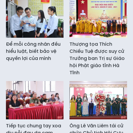
Để mỗi công nhân đều
Thượng tọa Thích
hiểu luật, biết bảo vệ
Chiếu Tuệ được suy cử
quyền lợi của mình
Trưởng ban Trị sự Giáo
hội Phật giáo tỉnh Hà
Tĩnh
Tiếp tục chung tay xoa
Ông Lê Văn Liêm tái cử
dịu nỗi đau da cam
chức Chủ tịch Hội Cựu