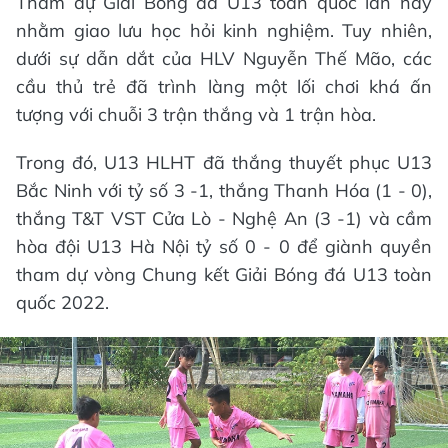
Tham dự Giải Bóng đá U13 toàn quốc lần này
nhằm giao lưu học hỏi kinh nghiệm. Tuy nhiên,
dưới sự dẫn dắt của HLV Nguyễn Thế Mão, các
cầu thủ trẻ đã trình làng một lối chơi khá ấn
tượng với chuỗi 3 trận thắng và 1 trận hòa.
Trong đó, U13 HLHT đã thắng thuyết phục U13
Bắc Ninh với tỷ số 3 -1, thắng Thanh Hóa (1 - 0),
thắng T&T VST Cửa Lò - Nghệ An (3 -1) và cầm
hòa đội U13 Hà Nội tỷ số 0 - 0 để giành quyền
tham dự vòng Chung kết Giải Bóng đá U13 toàn
quốc 2022.