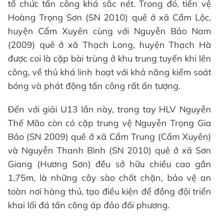
tổ chức tấn công khá sắc nét. Trong đó, tiền vệ
Hoàng Trọng Sơn (SN 2010) quê ở xã Cẩm Lộc,
huyện Cẩm Xuyên cùng với Nguyễn Bảo Nam
(2009) quê ở xã Thạch Long, huyện Thạch Hà
được coi là cặp bài trùng ở khu trung tuyến khi lên
công, về thủ khá linh hoạt với khả năng kiểm soát
bóng và phát động tấn công rất ấn tượng.
Đến với giải U13 lần này, trong tay HLV Nguyễn
Thế Mão còn có cặp trung vệ Nguyễn Trọng Gia
Bảo (SN 2009) quê ở xã Cẩm Trung (Cẩm Xuyên)
và Nguyễn Thanh Bình (SN 2010) quê ở xã Sơn
Giang (Hương Sơn) đều sở hữu chiều cao gần
1,75m, là những cây sào chốt chặn, bảo vệ an
toàn nơi hàng thủ, tạo điều kiện để đồng đội triển
khai lối đá tấn công áp đảo đối phương.