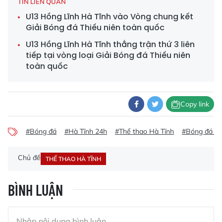
TIN LIÊN QUAN
U13 Hồng Lĩnh Hà Tĩnh vào Vòng chung kết
Giải Bóng đá Thiếu niên toàn quốc
U13 Hồng Lĩnh Hà Tĩnh thắng trận thứ 3 liên
tiếp tại vòng loại Giải Bóng đá Thiếu niên
toàn quốc
Copy link
#Bóng đá
#Hà Tĩnh 24h
#Thể thao Hà Tĩnh
#Bóng đá Hà
Chủ đề
THỂ THAO HÀ TĨNH
BÌNH LUẬN