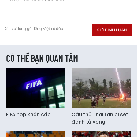
Xin vui lòng gõ tiếng Việt có dấu
GỬI BÌNH LUẬN
CÓ THỂ BẠN QUAN TÂM
FIFA họp khẩn cấp
Cầu thủ Thái Lan bị sét
đánh tử vong