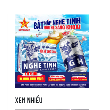
d
XEM NHIỀU