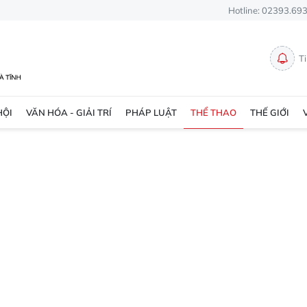
Hotline: 02393.69
T
HỘI
VĂN HÓA - GIẢI TRÍ
PHÁP LUẬT
THỂ THAO
THẾ GIỚI