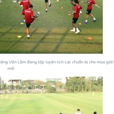
ặng Văn Lâm đang tập luyện tích cực chuẩn bị cho mùa giải
mới.