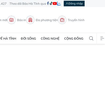
3.427
Theo dõi Báo Hà Tĩnh qua
Đăng nhập
in mới
Báo in
Đa phương tiện
Truyền hình
VỀ HÀ TĨNH
ĐỜI SỐNG
CÔNG NGHỆ
CỘNG ĐỒNG