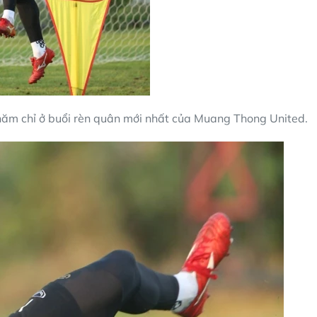
hăm chỉ ở buổi rèn quân mới nhất của Muang Thong United.