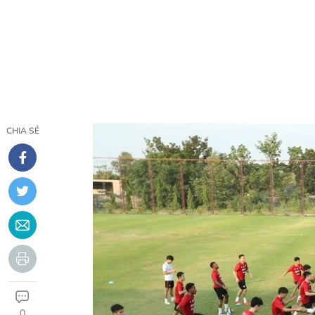
CHIA SẺ
0