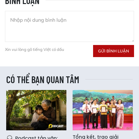
BÌNH LUẬN
Xin vui lòng gõ tiếng Việt có dấu
GỬI BÌNH LUẬN
CÓ THỂ BẠN QUAN TÂM
Tổng kết, trao giải
Podcast tản văn: