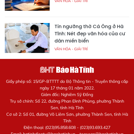
VĂN HÓA - GIẢI TRÍ
Tín ngưỡng thờ Cá Ông ở Hà
Tĩnh: Nét đẹp văn hóa của cư
dân miền biển
VĂN HÓA - GIẢI TRÍ
Giấy phép số: 15/GP-BTTTT do Bộ Thông tin - Truyền thông cấp
ngày 17 tháng 01 năm 2022.
Giám đốc: Nghiêm Sỹ Đống
Trụ sở chính: Số 22, đường Phan Đình Phùng, phường Thành
Sen, tỉnh Hà Tĩnh
Cơ sở 2: Số 01, đường Võ Liêm Sơn, phường Thành Sen, tỉnh Hà
Tĩnh
Điện thoại: (023)95.858.608 - (023)93.693.427
Email:
hatinhdientu@baohatinh.vn
-
toasoan@baohatinh.vn