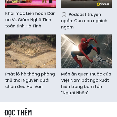
Khai mạc Liên hoan Dân
Podcast truyện
ca Ví, Giặm Nghệ Tĩnh
ngắn: Cún con nghịch
toàn tỉnh Hà Tĩnh
ngợm
Phát lộ hệ thống phòng
Món ăn quen thuộc của
thủ thời Nguyễn dưới
Việt Nam bất ngờ xuất
chân đèo Hải Vân
hiện trong bom tấn
"Người Nhện"
ĐỌC THÊM