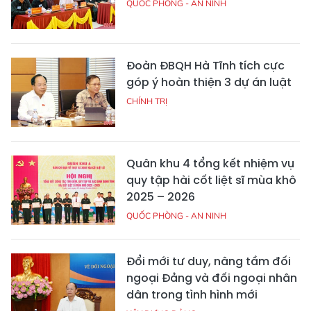
QUỐC PHÒNG - AN NINH
Đoàn ĐBQH Hà Tĩnh tích cực
góp ý hoàn thiện 3 dự án luật
CHÍNH TRỊ
Quân khu 4 tổng kết nhiệm vụ
quy tập hài cốt liệt sĩ mùa khô
2025 – 2026
QUỐC PHÒNG - AN NINH
Đổi mới tư duy, nâng tầm đối
ngoại Đảng và đối ngoại nhân
dân trong tình hình mới