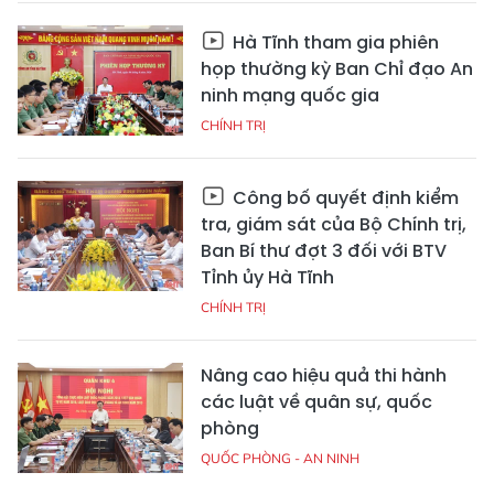
Hà Tĩnh tham gia phiên
họp thường kỳ Ban Chỉ đạo An
ninh mạng quốc gia
CHÍNH TRỊ
Công bố quyết định kiểm
tra, giám sát của Bộ Chính trị,
Ban Bí thư đợt 3 đối với BTV
Tỉnh ủy Hà Tĩnh
CHÍNH TRỊ
Nâng cao hiệu quả thi hành
các luật về quân sự, quốc
phòng
QUỐC PHÒNG - AN NINH