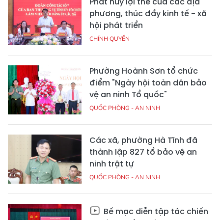
Phát huy lợi thế của các địa
phương, thúc đẩy kinh tế - xã
hội phát triển
CHÍNH QUYỀN
Phường Hoành Sơn tổ chức
điểm "Ngày hội toàn dân bảo
vệ an ninh Tổ quốc"
QUỐC PHÒNG - AN NINH
Các xã, phường Hà Tĩnh đã
thành lập 827 tổ bảo vệ an
ninh trật tự
QUỐC PHÒNG - AN NINH
Bế mạc diễn tập tác chiến