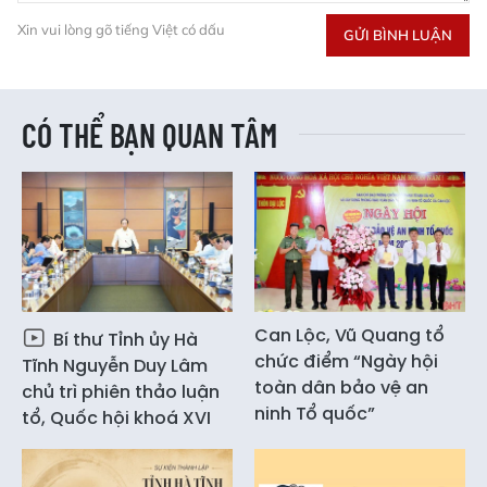
Xin vui lòng gõ tiếng Việt có dấu
GỬI BÌNH LUẬN
CÓ THỂ BẠN QUAN TÂM
Can Lộc, Vũ Quang tổ
Bí thư Tỉnh ủy Hà
chức điểm “Ngày hội
Tĩnh Nguyễn Duy Lâm
toàn dân bảo vệ an
chủ trì phiên thảo luận
ninh Tổ quốc”
tổ, Quốc hội khoá XVI