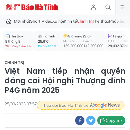
Mới nhất
Short Video
Xã hội
Kinh tế
Chính trị
Thể thao
Pháp luật
V
Thứ Bảy
Hà Tĩnh
Giá vàng (SJC)
Tỷ giá
8 tháng 8
25.6°C
Mua vào
Bán ra
EUR
USD
139,200,000
142,200,000
29,432.37
26,
26 tháng 6 Âm lịch
Độ ẩm 95.1%
CHÍNH TRỊ
Việt Nam tiếp nhận quyền
đăng cai Hội nghị Thượng đỉnh
P4G năm 2025
25/09/2023 07:57
Theo dõi Báo Hà Tĩnh trên
Copy link