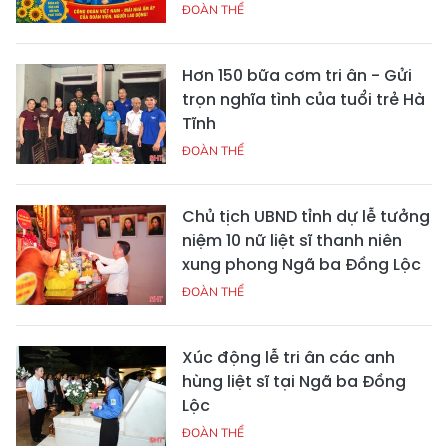
ĐOÀN THỂ
Hơn 150 bữa cơm tri ân - Gửi
trọn nghĩa tình của tuổi trẻ Hà
Tĩnh
ĐOÀN THỂ
Chủ tịch UBND tỉnh dự lễ tưởng
niệm 10 nữ liệt sĩ thanh niên
xung phong Ngã ba Đồng Lộc
ĐOÀN THỂ
Xúc động lễ tri ân các anh
hùng liệt sĩ tại Ngã ba Đồng
Lộc
ĐOÀN THỂ