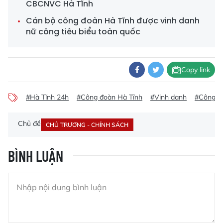
CBCNVC Hà Tĩnh
Cán bộ công đoàn Hà Tĩnh được vinh danh
nữ công tiêu biểu toàn quốc
Copy link
#Hà Tĩnh 24h
#Công đoàn Hà Tĩnh
#Vinh danh
#Công đ
Chủ đề
CHỦ TRƯƠNG - CHÍNH SÁCH
BÌNH LUẬN