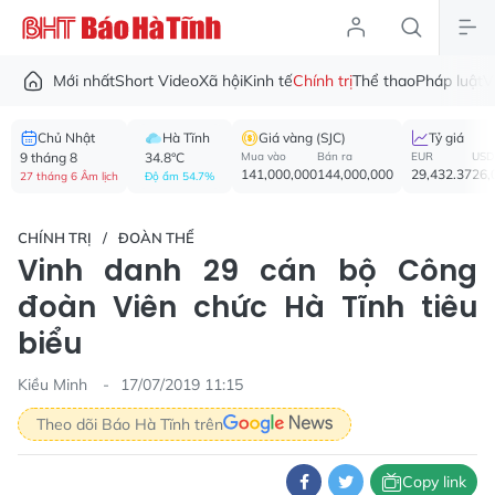
Mới nhất
Short Video
Xã hội
Kinh tế
Chính trị
Thể thao
Pháp luật
V
Chủ Nhật
Hà Tĩnh
Giá vàng (SJC)
Tỷ giá
9 tháng 8
34.8°C
Mua vào
Bán ra
EUR
USD
141,000,000
144,000,000
29,432.37
26,
27 tháng 6 Âm lịch
Độ ẩm 54.7%
CHÍNH TRỊ
ĐOÀN THỂ
Vinh danh 29 cán bộ Công
đoàn Viên chức Hà Tĩnh tiêu
biểu
Kiều Minh
17/07/2019 11:15
Theo dõi Báo Hà Tĩnh trên
Copy link