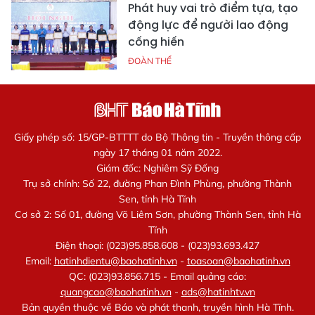
Phát huy vai trò điểm tựa, tạo
động lực để người lao động
cống hiến
ĐOÀN THỂ
Giấy phép số: 15/GP-BTTTT do Bộ Thông tin - Truyền thông cấp
ngày 17 tháng 01 năm 2022.
Giám đốc: Nghiêm Sỹ Đống
Trụ sở chính: Số 22, đường Phan Đình Phùng, phường Thành
Sen, tỉnh Hà Tĩnh
Cơ sở 2: Số 01, đường Võ Liêm Sơn, phường Thành Sen, tỉnh Hà
Tĩnh
Điện thoại: (023)95.858.608 - (023)93.693.427
Email:
hatinhdientu@baohatinh.vn
-
toasoan@baohatinh.vn
QC: (023)93.856.715 - Email quảng cáo:
quangcao@baohatinh.vn
-
ads@hatinhtv.vn
Bản quyền thuộc về Báo và phát thanh, truyền hình Hà Tĩnh.