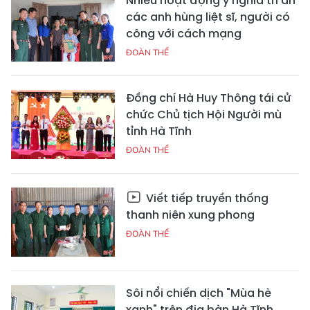
Nhiều hoạt động ý nghĩa tri ân
các anh hùng liệt sĩ, người có
công với cách mạng
ĐOÀN THỂ
Đồng chí Hà Huy Thông tái cử
chức Chủ tịch Hội Người mù
tỉnh Hà Tĩnh
ĐOÀN THỂ
Viết tiếp truyền thống
thanh niên xung phong
ĐOÀN THỂ
Sôi nổi chiến dịch "Mùa hè
xanh" trên địa bàn Hà Tĩnh