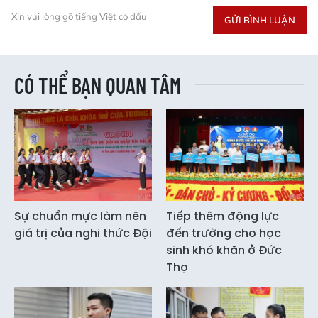
Xin vui lòng gõ tiếng Việt có dấu
GỬI BÌNH LUẬN
CÓ THỂ BẠN QUAN TÂM
Sự chuẩn mực làm nên
Tiếp thêm động lực
giá trị của nghi thức Đội
đến trường cho học
sinh khó khăn ở Đức
Thọ