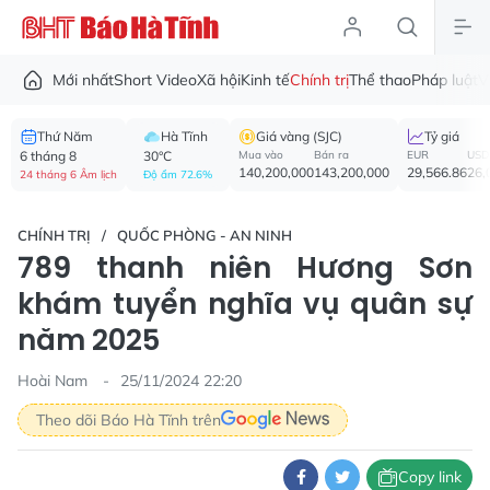
Mới nhất
Short Video
Xã hội
Kinh tế
Chính trị
Thể thao
Pháp luật
V
Thứ Năm
Hà Tĩnh
Giá vàng (SJC)
Tỷ giá
6 tháng 8
30°C
Mua vào
Bán ra
EUR
USD
140,200,000
143,200,000
29,566.86
26,
24 tháng 6 Âm lịch
Độ ẩm 72.6%
CHÍNH TRỊ
QUỐC PHÒNG - AN NINH
789 thanh niên Hương Sơn
khám tuyển nghĩa vụ quân sự
năm 2025
Hoài Nam
25/11/2024 22:20
Theo dõi Báo Hà Tĩnh trên
Copy link