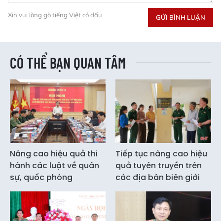
Xin vui lòng gõ tiếng Việt có dấu
GỬI BÌNH LUẬN
CÓ THỂ BẠN QUAN TÂM
Nâng cao hiệu quả thi
Tiếp tục nâng cao hiệu
hành các luật về quân
quả tuyên truyền trên
sự, quốc phòng
các địa bàn biên giới