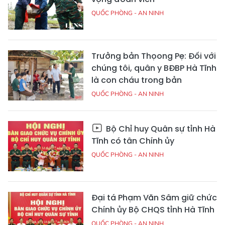
QUỐC PHÒNG - AN NINH
Trưởng bản Thọong Pẹ: Đối với
chúng tôi, quân y BĐBP Hà Tĩnh
là con cháu trong bản
QUỐC PHÒNG - AN NINH
Bộ Chỉ huy Quân sự tỉnh Hà
Tĩnh có tân Chính ủy
QUỐC PHÒNG - AN NINH
Đại tá Phạm Văn Sâm giữ chức
Chính ủy Bộ CHQS tỉnh Hà Tĩnh
QUỐC PHÒNG - AN NINH