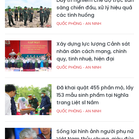
Duy trì nghiêm chế độ trực sẵn
sàng chiến đấu, xử lý hiệu quả
các tình huống
QUỐC PHÒNG - AN NINH
Xây dựng lực lượng Cảnh sát
nhân dân cách mạng, chính
quy, tinh nhuệ, hiện đại
QUỐC PHÒNG - AN NINH
Đã khai quật 455 phần mộ, lấy
153 mẫu sinh phẩm tại Nghĩa
trang Liệt sĩ Nầm
QUỐC PHÒNG - AN NINH
Sống lại hình ảnh người phụ nữ
Việt Nam thủy chung, giàu đức