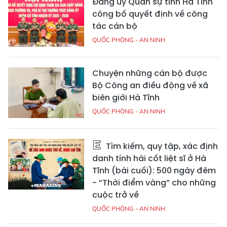
Đảng ủy Quân sự tỉnh Hà Tĩnh
công bố quyết định về công
tác cán bộ
QUỐC PHÒNG - AN NINH
Chuyện những cán bộ được
Bộ Công an điều động về xã
biên giới Hà Tĩnh
QUỐC PHÒNG - AN NINH
Tìm kiếm, quy tập, xác định
danh tính hài cốt liệt sĩ ở Hà
Tĩnh (bài cuối): 500 ngày đêm
- “Thời điểm vàng” cho những
cuộc trở về
QUỐC PHÒNG - AN NINH