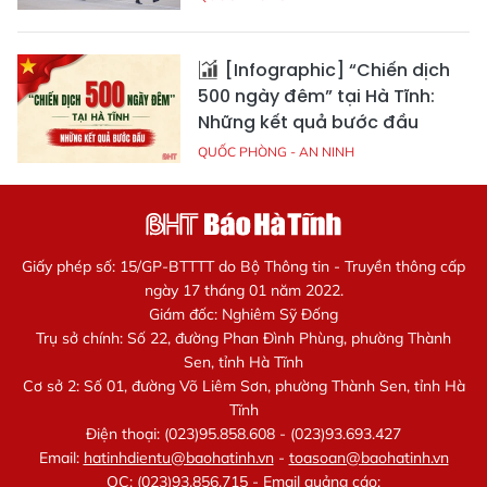
[Infographic] “Chiến dịch
500 ngày đêm” tại Hà Tĩnh:
Những kết quả bước đầu
QUỐC PHÒNG - AN NINH
Giấy phép số: 15/GP-BTTTT do Bộ Thông tin - Truyền thông cấp
ngày 17 tháng 01 năm 2022.
Giám đốc: Nghiêm Sỹ Đống
Trụ sở chính: Số 22, đường Phan Đình Phùng, phường Thành
Sen, tỉnh Hà Tĩnh
Cơ sở 2: Số 01, đường Võ Liêm Sơn, phường Thành Sen, tỉnh Hà
Tĩnh
Điện thoại: (023)95.858.608 - (023)93.693.427
Email:
hatinhdientu@baohatinh.vn
-
toasoan@baohatinh.vn
QC: (023)93.856.715 - Email quảng cáo: