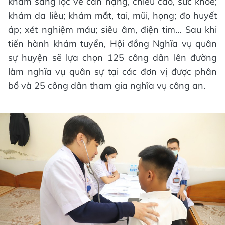
khám sàng lọc về cân nặng, chiều cao, sức khỏe;
khám da liễu; khám mắt, tai, mũi, họng; đo huyết
áp; xét nghiệm máu; siêu âm, điện tim... Sau khi
tiến hành khám tuyển, Hội đồng Nghĩa vụ quân
sự huyện sẽ lựa chọn 125 công dân lên đường
làm nghĩa vụ quân sự tại các đơn vị được phân
bổ và 25 công dân tham gia nghĩa vụ công an.