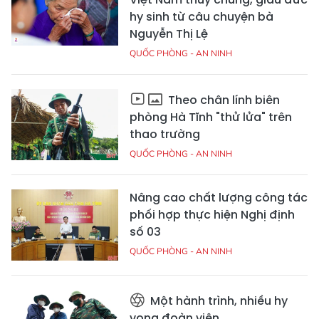
hy sinh từ câu chuyện bà
Nguyễn Thị Lệ
QUỐC PHÒNG - AN NINH
Theo chân lính biên
phòng Hà Tĩnh "thử lửa" trên
thao trường
QUỐC PHÒNG - AN NINH
Nâng cao chất lượng công tác
phối hợp thực hiện Nghị định
số 03
QUỐC PHÒNG - AN NINH
Một hành trình, nhiều hy
vọng đoàn viên